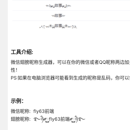
工具介绍:
微信翅膀昵称生成器，可以在你的微信或者QQ昵称两边
性！
PS:如果在电脑浏览器可能看到生成的昵称是乱码，你可
示例：
微信昵称: fly63前端
翅膀昵称: ࿐ཉི༗࿆fly63前端༗࿆ཉི࿐