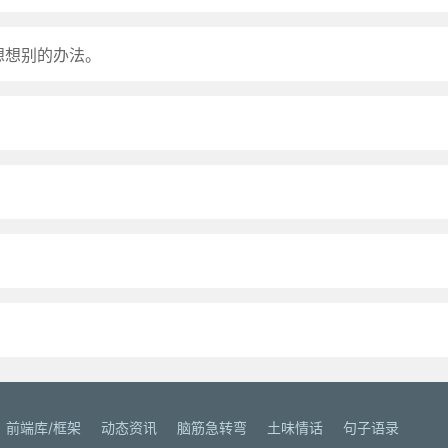
想想别的办法。
前端库/框架
动态资讯
脑筋急转弯
土味情话
句子语录