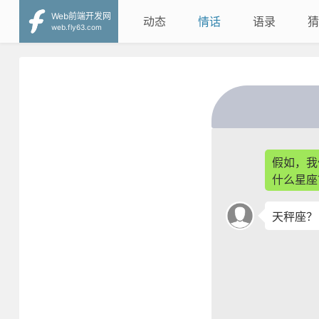
Web前端开发网
动态
情话
语录
猜
web.fly63.com
假如，我
什么星座
天秤座？