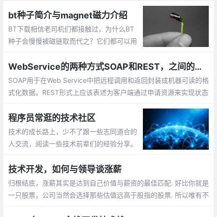
bt种子简介与magnet磁力介绍
BT下载相信老司机们都接触过，为什么BT
种子会慢慢被磁链取而代之？它们都可以用
于BT下载，除了文件和字符串这表面上的区
别，背后的技术上又有何不同？
WebService的两种方式SOAP和REST，之间的区别与优缺点
SOAP用于在Web Service中把远程调用和返回封装成机器可读的格
式化数据。REST形式上应该表述为客户端通过申请资源来实现状态
的转换，在这个角度系统可以看成一台虚拟的状态机。
程序员常逛的技术社区
技术的成长路上，少不了跟一些志同道合的
人交流，阅读一些技术前辈们的经验分享。
这一路走来，还是要感谢有技术社区的陪
伴，让码字之余，在技术、以及技术以外，
技术开发，如何与领导谈涨薪
都有不少收获。
归根结底，涨薪其实是达到自己价值与薪资的最佳匹配. 好比你就是
一只股票，公司当然会选择那些估值远高于股指的股票. 所以唯有不
断增长自己的价值，才会成为你在涨薪谈判中的重要筹码.