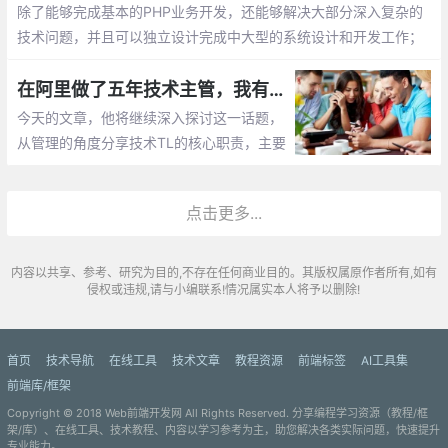
除了能够完成基本的PHP业务开发，还能够解决大部分深入复杂的
技术问题，并且可以独立设计完成中大型的系统设计和开发工作；
自己能够独立hold深入某个技术方向，在这块比较专业
在阿里做了五年技术主管，我有话想说
今天的文章，他将继续深入探讨这一话题，
从管理的角度分享技术TL的核心职责，主要
包括团队建设、团队管理、团队文化、沟通
与辅导、招聘与解雇等，希望与大家共同探
点击更多...
讨、交流。
内容以共享、参考、研究为目的,不存在任何商业目的。其版权属原作者所有,如有
侵权或违规,请与小编联系!情况属实本人将予以删除!
首页
技术导航
在线工具
技术文章
教程资源
前端标签
AI工具集
前端库/框架