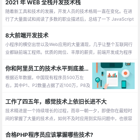
2021 年 WEB 全栈开发技术栈
随着新工具和技术的发展，开发人员的技术格局一直在变化。在进
行了大量面试和阅读了多数的职业描述后，总结了一下 JavaScript
开发人员应该掌握的现代技术栈
8大前端开发技术
小程序的横空出世以及Web应用的大量涌现，几乎让整个互联网行
业都缺前端工程师。优质的岗位、丰厚的薪资，前端开发成为程序
员圈内“钱”途飙升最快的岗位。但火爆形势下，应接不暇的技术迭
代，与高质量系统化提升导致的学习资源短缺
你和阿里员工的技术水平到底差几个等级
根据近年数据，中国现有程序员500万左
右，其中P1、P2数量占据了近100万，P8及
以下程序员约有490万，P9及以上仅有10
万。80后是企业的技术支柱，90后已开始
工作了四五年，感觉技术上依旧长进不大
逐步成为企业的中坚力量
技术精进是一个持续增长的过程，而非一朝一夕，即便你在最短时
间的掌握了大量的技术点，如何不及时应用到实际问题中，也很容
易被遗忘。有朋友会说，我平时也挺努力的，一直不间断的学习
合格PHP程序员应该掌握哪些技术?