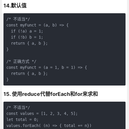
14.默认值
/* 不适当*/
const
 myFunct = 
(
a, b
) =>
 {

if
 (!a) a = 
1
;

if
 (!b) b = 
1
;

return
 { a, b };

}

/* 正确方式 */
const
 myFunct = 
(
a = 
1
, b = 
1
) =>
 {

return
 { a, b };

}
15. 使用reduce代替forEach和for来求和
/* 不适当*/
const 
values
 = [
1
, 
2
, 
3
, 
4
, 
5
let
 total = 
0
values
.forEach( (n) => { total += n})
