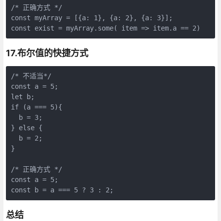
/* 正确方式 */
const 
myArray
 = [{a: 
1
}, {a: 
2
}, {a: 
3
}];

const 
exist
 = myArray.some( 
item
 => item.
a
 == 
2
)
17.布尔值的快捷方式
/* 不适当*/
const 
a
 = 
5
let
if
 (
a
 === 
5
){

b
 = 
3
;

} 
else
 {

b
 = 
2
;

}

/* 正确方式 */
const 
a
 = 
5
;

const 
b
 = 
a
 === 
5
 ? 
3
 : 
2
;
总结