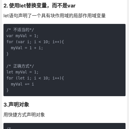
2. 使用let替换变量，而不是var
let语句声明了一个具有块作用域的局部作用域变量
/* 不适当的*/
var
 myVal = 
1
for
 (
var
 i; i < 
10
; i++){

  myVal = 
1
 + i;

}

/* 正确方式*/
let
 myVal = 
1
for
 (
let
 i; i < 
10
; i++){

  myVal += i

}
3.声明对象
用快捷方式声明对象
/* 
