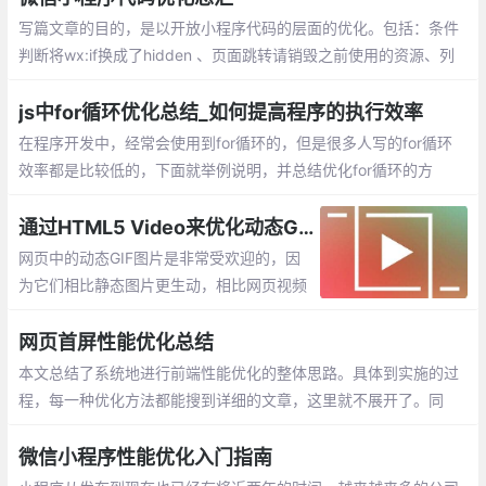
写篇文章的目的，是以开放小程序代码的层面的优化。包括：条件
判断将wx:if换成了hidden 、页面跳转请销毁之前使用的资源、列
表的局部更新、小程序中多张图片懒加载方案、Input状态下隐藏in
put，应预留出键盘收起的时间
js中for循环优化总结_如何提高程序的执行效率
在程序开发中，经常会使用到for循环的，但
是很多人写的for循环效率都是比较低的，下
面就举例说明，并总结优化for循环的方法，
来提高我们程序的执行效率。
通过HTML5 Video来优化动态GIF
网页中的动态GIF图片是非常受欢迎的，因
为它们相比静态图片更生动，相比网页视频
更简单。但是GIF图片通常具有较大的体
积，就导致网页加载速度变慢，内存使用增
网页首屏性能优化总结
加
本文总结了系统地进行前端性能优化的整体思路。具体到实施的过
程，每一种优化方法都能搜到详细的文章，这里就不展开了。同
时，还应该结合具体的业务场景对症下药，最终真正的提高用户体
验。符合预期。
微信小程序性能优化入门指南