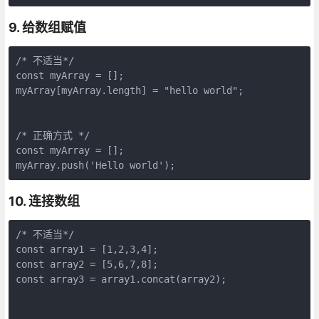
9. 给数组赋值
/* 不适当*/
const myArray = [];

myArray[myArray.length] = 
"hello world"
;

/* 正确方式 */
const myArray = [];

myArray.push(
'Hello world'
);
10. 连接数组
/* 不适当*/
const
array
1 = [
1
,
2
,
3
,
4
const
array
2 = [
5
,
6
,
7
,
8
const
array
3 = 
array
1.concat(
array
2);
