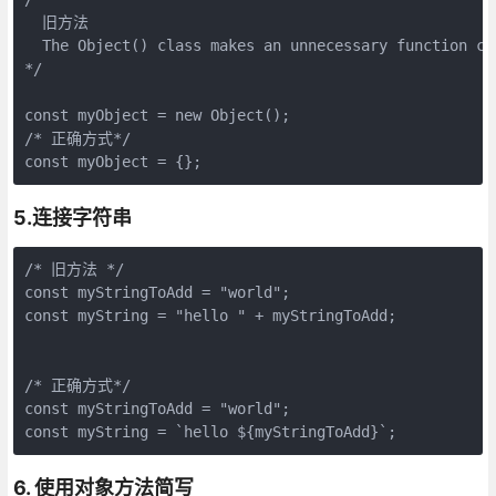
  旧方法

  The Object() class makes an unnecessary function cal
*/
const
 myObject = 
new
Object
/* 正确方式*/
const
 myObject = {};
5.连接字符串
/* 旧方法 */
const
 myStringToAdd = 
"world"
const
 myString = 
"hello "
 + myStringToAdd;

/* 正确方式*/
const
 myStringToAdd = 
"world"
const
 myString = 
`hello 
${myStringToAdd}
`
;
6. 使用对象方法简写