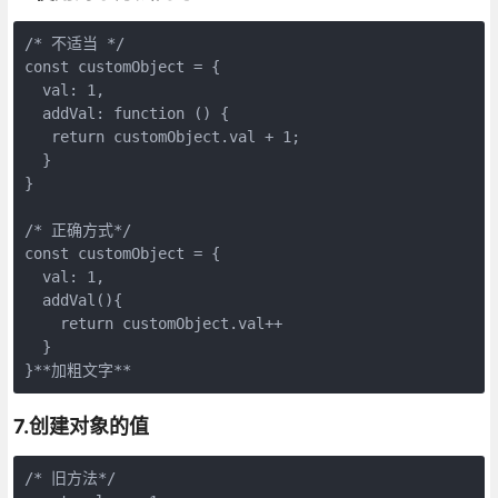
/* 不适当 */
const
 customObject = {

val
: 
1
,

  addVal: function () {

return
 customObject.
val
 + 
1
;

  }

}

/* 正确方式*/
const
 customObject = {

val
: 
1
,

  addVal(){

return
 customObject.
val
++

  }

}**加粗文字**
7.创建对象的值
/* 旧方法*/