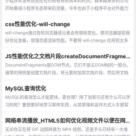
小程序从发布到现在也已经有将近两年的时间，越来越来多的公司
开始重视小程序生态带来的流量，今年也由于小程序平台对外能力
的越来越多的开放以及小程序平台的自身优化，越来越多的开发者
也自主的投入到小程序的开发当中
css性能优化-will-change
will-change通过告知浏览器该元素会有哪些变化，使浏览器提前做
好优化准备，增强页面渲染性能。不要将 will-change 应用到太多
元素上，如果过度使用的话
JS性能优化之文档片段createDocumentFragment
DocumentFragments是DOM节点。它们不是主DOM树的一部分。
通常的用例是创建文档片段，将元素附加到文档片段，然后将文档
片段附加到DOM树。在DOM树中，文档片段被其所有的子元素所
代替。因为文档片段存在于内存中，并不在DOM树中
MySQL查询优化
MySQL的查询怎么才能更快，更合理？除了加索引还有什么可以学
习的呢？要想更好地学习某样东西，从其原理和运作方式入手更容
易掌握。
网络串流播放_HTML5如何优化视频文件以便在网络上更快地串流播放
无论你正在将 GIF 动图转换为 MP4 视频，还是手头已经有一大堆