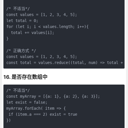
/* 不适当*/
const 
values
 = [
1
, 
2
, 
3
, 
4
, 
5
let
 total = 
0
for
 (
let
 i; i < 
values
.
length
; i++){

  total += 
values
[i];

}

/* 正确方式 */
const 
values
 = [
1
, 
2
, 
3
, 
4
, 
5
];

const total = 
values
.reduce((total, 
num
) => total + 
n
16. 是否存在数组中
/* 不适当*/
const 
myArray
 = [{a: 
1
}, {a: 
2
}, {a: 
3
let
exist
 = 
false
;

myArray.forEach( 
item
 => {

if
 (item.
a
 === 
2
) 
exist
 = 
true
})
