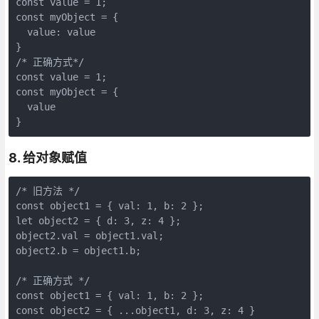
const
 value = 
1
const
 myObject = {

  value: value

/* 正确方式*/
const
 value = 
1
const
 myObject = {

  value

}
8. 给对象赋值
/* 旧方法 */
const 
object
1
 = { val: 
1
, b: 
2
let
object
2
 = { d: 
3
, z: 
4
object
2
.val = 
object
1
object
2
.b = 
object
1
.b;

/* 正确方式 */
const 
object
1
 = { val: 
1
, b: 
2
 };

const 
object
2
 = { ...
object
1
, d: 
3
, z: 
4
 }