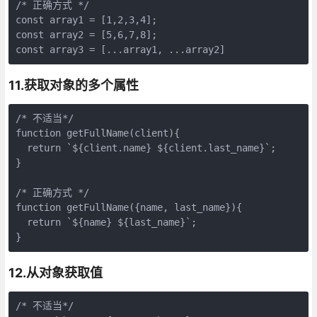
/* 正确方式 */
const
array
1 = [
1
,
2
,
3
,
4
const
array
2 = [
5
,
6
,
7
,
8
const
array
3 = [...
array
1, ...
array
2]
11.获取对象的多个属性
/* 不适当*/
function
getFullName
(
client
)
{

return
`
${client.name}
${client.last_name}
`
;

}

/* 正确方式 */
function
getFullName
(
{name, last_name}
)
{

return
`
${name}
${last_name}
`
;

}
12.从对象获取值
/* 不适当*/