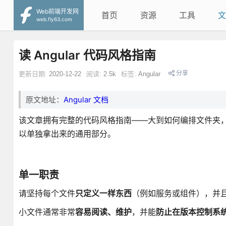
Web前端开发网
首页
资源
工具
文
web.fly63.com
读 Angular 代码风格指南
分享
更新日期:
2020-12-22
阅读:
2.5k
标签:
Angular
原文地址：
Angular 文档
该文章拥有完整的代码风格指南——大到如何编排文件夹，
以单独拿出来的通用部分。
单一职责
请坚持每个文件
只定义一样东西
（例如服务或组件），并
小文件通常非常
容易阅读、维护
，并能
防止在版本控制系