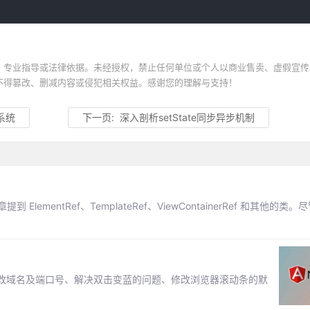
、专业指导或法律依据。未经授权，禁止任何单位或个人以商业售卖、虚假宣传
不得篡改、删减内容或侵犯相关权益。感谢您的理解与支持！
式系统
下一页:
深入剖析setState同步异步机制
lementRef、TemplateRef、ViewContainerRef 和其他的类。
-cli修改域名及端口号、解决双击变蓝的问题、修改浏览器滚动条的默