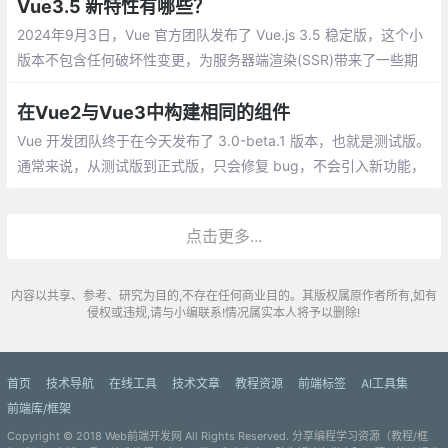
态发生了变化及哪里有用到这个数据需要随之修改。
Vue3.5 新特性有哪些？
2024年9月3日，Vue 官方团队发布了 Vue.js 3.5 稳定版，这个小
版本不包含任何破坏性变更，为服务器端渲染(SSR)带来了一些期
待已久的改进，同时包括了内部改进和实用的新功能。
在Vue2与Vue3中构建相同的组件
Vue 开发团队终于在今天发布了 3.0-beta.1 版本，也就是测试版。
通常来说，从测试版到正式版，只会修复 bug，不会引入新功能，
或者删改老功能。所以，如果你对新版本非常感兴趣，或者有新项
目即将上马，不妨尝试一下新版本
点击更多...
内容以共享、参考、研究为目的,不存在任何商业目的。其版权属原作者所有,如有
侵权或违规,请与小编联系!情况属实本人将予以删除!
首页
技术导航
在线工具
技术文章
教程资源
前端标签
AI工具集
前端库/框架