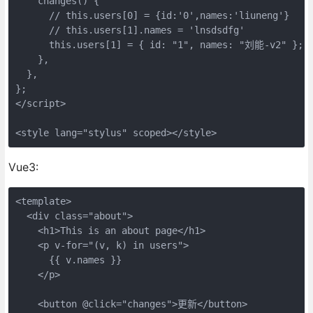
    changes() {

      // this.users[0] = {id:'0',names:'liuneng'}

      // this.users[1].names = 'lnsdsdfg'

      this.users[1] = { id: "1", names: "刘能-v2" };

    },

  },

};

</script>

<style lang="stylus" scoped></style>
Vue3:
<template>

  <div class="about">

    <h1>This is an about page</h1>

    <p v-for="(v, k) in users">

      {{ v.names }}

    </p>

    <button @click="changes">更新</button>
