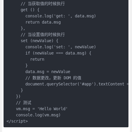
      // 当获取值的时候执行 

      get () { 

        console.log('get: ', data.msg) 

        return data.msg 

      }, 

      // 当设置值的时候执行 

      set (newValue) { 

        console.log('set: ', newValue) 

        if (newValue === data.msg) { 

          return 

        } 

        data.msg = newValue 

        // 数据更改，更新 DOM 的值 

        document.querySelector('#app').textContent = d
      } 

    }) 

    // 测试 

    vm.msg = 'Hello World' 

    console.log(vm.msg) 

</script>