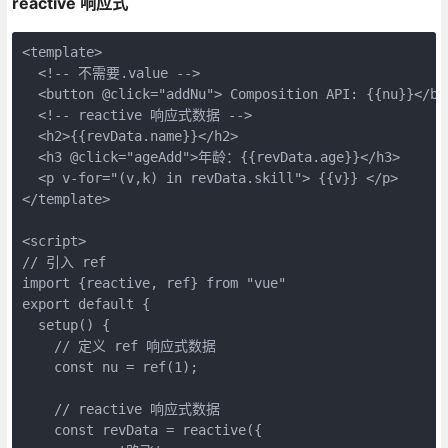
reactive 响应式
<template>

  <!-- 不需要.value -->

  <button @click="addNu"> Composition API: {{nu}}</but
  <!-- reactive 响应式数据 -->

  <h2>{{revData.name}}</h2>

  <h3 @click="ageAdd">年龄：{{revData.age}}</h3>

  <p v-for="(v,k) in revData.skill"> {{v}} </p> 

</template>

<script>

// 引入 ref 

import {reactive, ref} from "vue"

export default {

  setup() {

    // 定义 ref 响应式数据

    const nu = ref(1);

    // reactive 响应式数据

    const revData = reactive({
