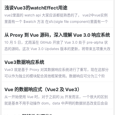
点。这在呈现列表中组件以删除不必要的包装器div元素时特别有
用。但是，在本例中，表单组件的两个版本都将只保留一个根节点
浅谈Vue3的watchEffect用途
vue2里面的 watch api 大家应该都挺熟悉的了， vue2中vue实例
里面有一个 $watch 方法 在sfc(sigle file component)里面有一个
watch 选项。他可以实现在一个属性变更的时候，去执行我们想要
的行为
从 Proxy 到 Vue 源码，深入理解 Vue 3.0 响应系统
10 月 5 日，尤雨溪在 GitHub 开放了 Vue 3.0 处于 pre-alpha 状
态的源码，这次 Vue 3.0 Updates 版本的更新，将带来五项重大改
进：速度体积、可维护性、面向原生、易用性
Vue3数据响应系统
Vue3 就是基于 Proxy 对其数据响应系统进行了重写，现在这部分
可以作为独立的模块配合其他框架使用。数据响应可分为三个阶
段： 初始化阶段 --> 依赖收集阶段 --> 数据响应阶段
Vue 的数据响应式（Vue2 及 Vue3）
从一开始使用 Vue 时，对于之前的 jq 开发而言，一个很大的区别
就是基本不用手动操作 dom，data 中声明的数据状态改变后会自
动重新渲染相关的 dom。换句话说就是 Vue 自己知道哪个数据状