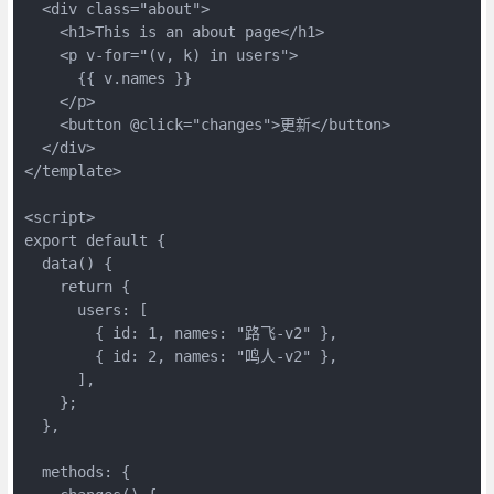
  <div class="about">

    <h1>This is an about page</h1>

    <p v-for="(v, k) in users">

      {{ v.names }}

    </p>

    <button @click="changes">更新</button>

  </div>

</template>

<script>

export default {

  data() {

    return {

      users: [

        { id: 1, names: "路飞-v2" },

        { id: 2, names: "鸣人-v2" },

      ],

    };

  },

  methods: {
