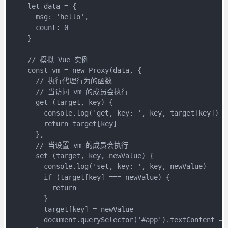
    let data = {

      msg: 'hello',

      count: 0

    }

    // 模拟 Vue 实例

    const vm = new Proxy(data, {

      // 执行代理行为的函数

      // 当访问 vm 的成员会执行

      get (target, key) {

        console.log('get, key: ', key, target[key])

        return target[key]

      },

      // 当设置 vm 的成员会执行

      set (target, key, newValue) {

        console.log('set, key: ', key, newValue)

        if (target[key] === newValue) {

          return

        }

        target[key] = newValue

        document.querySelector('#app').textContent = t