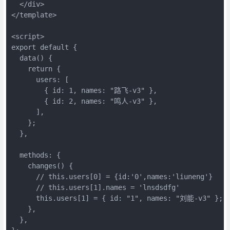
  </div>

</template>

<script>

export default {

  data() {

    return {

      users: [

        { id: 1, names: "路飞-v3" },

        { id: 2, names: "鸣人-v3" },

      ],

    };

  },

  methods: {

    changes() {

      // this.users[0] = {id:'0',names:'liuneng'}

      // this.users[1].names = 'lnsdsdfg'

      this.users[1] = { id: "1", names: "刘能-v3" };

    },

  },
