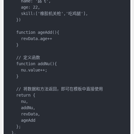
      name: '路飞',

      age: 22,

      skill:['橡胶机关枪','吃鸡腿'],

    })

    function ageAdd(){

      revData.age++

    }

    // 定义函数

    function addNu(){

      nu.value++;

    }

    // 将数据和方法返回，即可在模板中直接使用

    return {

      nu,

      addNu,

      revData,

      ageAdd

    };

  },
