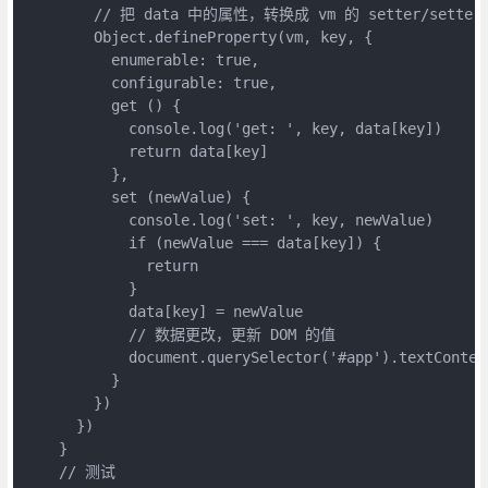
        // 把 data 中的属性，转换成 vm 的 setter/setter

        Object.defineProperty(vm, key, {

          enumerable: true,

          configurable: true,

          get () {

            console.log('get: ', key, data[key])

            return data[key]

          },

          set (newValue) {

            console.log('set: ', key, newValue)

            if (newValue === data[key]) {

              return

            }

            data[key] = newValue

            // 数据更改，更新 DOM 的值

            document.querySelector('#app').textContent
          }

        })

      })

    }

    // 测试
