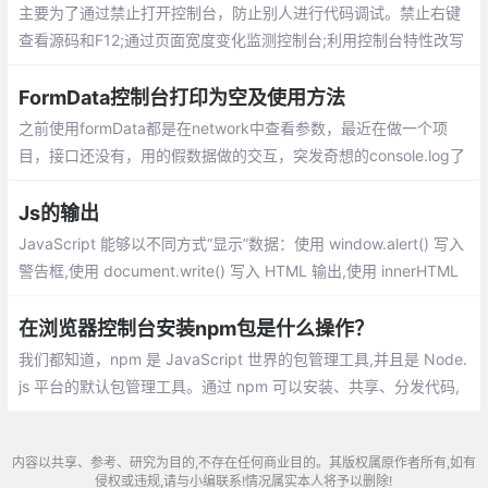
好，所以最近使用了vConsole 进行调试。
主要为了通过禁止打开控制台，防止别人进行代码调试。禁止右键
查看源码和F12;通过页面宽度变化监测控制台;利用控制台特性改写
对象toString；利用控制台特性进行监听dom属性
FormData控制台打印为空及使用方法
之前使用formData都是在network中查看参数，最近在做一个项
目，接口还没有，用的假数据做的交互，突发奇想的console.log了
一下，结果是空的
Js的输出
JavaScript 能够以不同方式“显示”数据：使用 window.alert() 写入
警告框,使用 document.write() 写入 HTML 输出,使用 innerHTML
写入 HTML 元素,使用 console.log() 写入浏览器控制台
在浏览器控制台安装npm包是什么操作？
我们都知道，npm 是 JavaScript 世界的包管理工具,并且是 Node.
js 平台的默认包管理工具。通过 npm 可以安装、共享、分发代码,
管理项目依赖关系。虽然作为命令行工具的 npm 近年来逐渐式微
内容以共享、参考、研究为目的,不存在任何商业目的。其版权属原作者所有,如有
侵权或违规,请与小编联系!情况属实本人将予以删除!