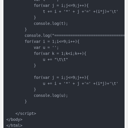
            for(var j = i;j<=9;j++){

                t += i + '*' + j +'=' +(i*j)+'\t'

            }

            console.log(t);

        }

        console.log("================================
        for(var i = 1;i<=9;i++){

            var u = '';

            for(var k = 1;k<i;k++){

                u += "\t\t"

            }

            for(var j = i;j<=9;j++){

                u += i + '*' + j +'=' +(i*j)+'\t'

            }

            console.log(u);

        }

    </script>

</body>

</html>