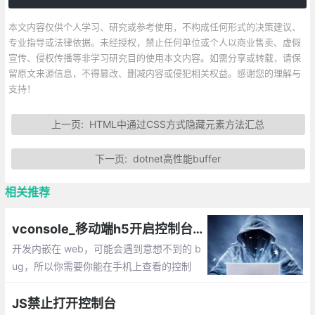
本文内容仅供个人学习、研究或参考使用，不构成任何形式的决策建议、
专业指导或法律依据。未经授权，禁止任何单位或个人以商业售卖、虚假
宣传、侵权传播等非学习研究目的使用本文内容。如需分享或转载，请保
留原文来源信息，不得篡改、删减内容或侵犯相关权益。感谢您的理解与
支持！
上一页:
HTML中通过CSS方式隐藏元素方法汇总
下一页:
dotnet高性能buffer
相关推荐
vconsole_移动端h5开启控制台的实现
开发内嵌在 web，可能会遇到意想不到的 b
ug，所以你需要你能在手机上查看的控制
台。前用的是chrome的inspect调试，但是
只能使用移动版的chrome查看数据，兼容不
JS禁止打开控制台