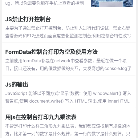
ug，所以你需要你能在手机上查看的控制
台。前用的是chrome的inspect调试，但是
只能使用移动版的chrome查看数据，兼容不
JS禁止打开控制台
好，所以最近使用了vConsole 进行调试。
主要为了通过禁止打开控制台，防止别人进行代码调试。禁止右键
查看源码和F12;通过页面宽度变化监测控制台;利用控制台特性改写
对象toString；利用控制台特性进行监听dom属性
FormData控制台打印为空及使用方法
之前使用formData都是在network中查看参数，最近在做一个项
目，接口还没有，用的假数据做的交互，突发奇想的console.log了
一下，结果是空的
Js的输出
JavaScript 能够以不同方式“显示”数据：使用 window.alert() 写入
警告框,使用 document.write() 写入 HTML 输出,使用 innerHTML
写入 HTML 元素,使用 console.log() 写入浏览器控制台
用js在控制台打印九九乘法表
不管是打印什么样三角形九九乘法表，我们都应该找到有规律的地
方，比如第一列的数字是什么规律，第一行的数字是什么规律，只