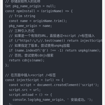
// 存储原始传入的名称

let pkg_name_origin = null;

const npmInstall = (originName) => {

  // Trim string

  const name = originName.trim();

  pkg_name_origin = name;

  // 三种引入方式

  // 如果是一个有效的URL，直接通过<script />标签插入

  if (/^https?:\/\//.test(name)) return injectScript(n
  // 如果指定了版本，尝试使用unpkg加载

  if (name.indexOf('@') !== -1) return unpkg(name);

  // 否则，尝试使用cdnjs搜索

  return cdnjs(name);

};

// 在页面中插入<script />标签

const injectScript = (url) => {

  const script = document.createElement('script');

  script.src = url;

  script.onload = () => {

    console.log(pkg_name_origin, ' 安装成功。');

  };
