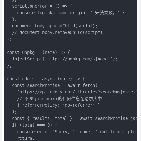
  script.onerror = () => {

    console.log(pkg_name_origin, ' 安装失败。');

  };

  document.body.appendChild(script);

  // document.body.removeChild(script);

};

const unpkg = (name) => {

  injectScript(`https://unpkg.com/${name}`);

};

const cdnjs = async (name) => {

  const searchPromise = await fetch(

    `https://api.cdnjs.com/libraries?search=${name}`,

    // 不显示referrer的任何信息在请求头中

    { referrerPolicy: 'no-referrer' }

  );

  const { results, total } = await searchPromise.json(
  if (total === 0) {

    console.error('Sorry, ', name, ' not found, pleas
    return;
