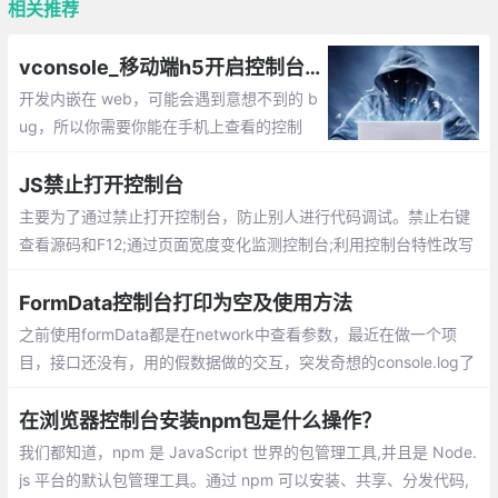
相关推荐
vconsole_移动端h5开启控制台的实现
开发内嵌在 web，可能会遇到意想不到的 b
ug，所以你需要你能在手机上查看的控制
台。前用的是chrome的inspect调试，但是
只能使用移动版的chrome查看数据，兼容不
JS禁止打开控制台
好，所以最近使用了vConsole 进行调试。
主要为了通过禁止打开控制台，防止别人进行代码调试。禁止右键
查看源码和F12;通过页面宽度变化监测控制台;利用控制台特性改写
对象toString；利用控制台特性进行监听dom属性
FormData控制台打印为空及使用方法
之前使用formData都是在network中查看参数，最近在做一个项
目，接口还没有，用的假数据做的交互，突发奇想的console.log了
一下，结果是空的
在浏览器控制台安装npm包是什么操作？
我们都知道，npm 是 JavaScript 世界的包管理工具,并且是 Node.
js 平台的默认包管理工具。通过 npm 可以安装、共享、分发代码,