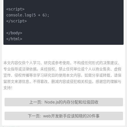
<script>

console.log(5 + 6);

</script>

</body>

</html>
本文内容仅供个人学习、研究或参考使用，不构成任何形式的决策建议、
专业指导或法律依据。未经授权，禁止任何单位或个人以商业售卖、虚假
宣传、侵权传播等非学习研究目的使用本文内容。如需分享或转载，请保
留原文来源信息，不得篡改、删减内容或侵犯相关权益。感谢您的理解与
支持！
上一页:
Node.js的内存分配和垃圾回收
下一页:
web开发新手应该知晓的20件事