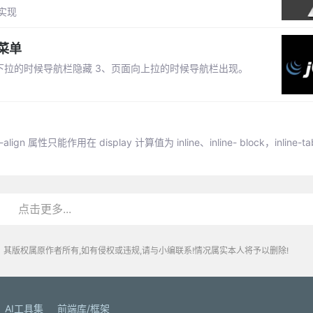
实现
菜单
向下拉的时候导航栏隐藏 3、页面向上拉的时候导航栏出现。
gn 属性只能作用在 display 计算值为 inline、inline- block，inline-tabl
点击更多...
其版权属原作者所有,如有侵权或违规,请与小编联系!情况属实本人将予以删除!
AI工具集
前端库/框架