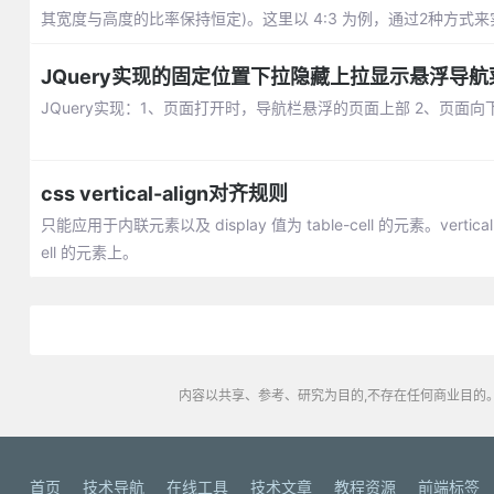
其宽度与高度的比率保持恒定)。这里以 4:3 为例，通过2种方式来
JQuery实现的固定位置下拉隐藏上拉显示悬浮导航
JQuery实现：1、页面打开时，导航栏悬浮的页面上部 2、页面
css vertical-align对齐规则
只能应用于内联元素以及 display 值为 table-cell 的元素。vertical-ali
ell 的元素上。
内容以共享、参考、研究为目的,不存在任何商业目的。
首页
技术导航
在线工具
技术文章
教程资源
前端标签