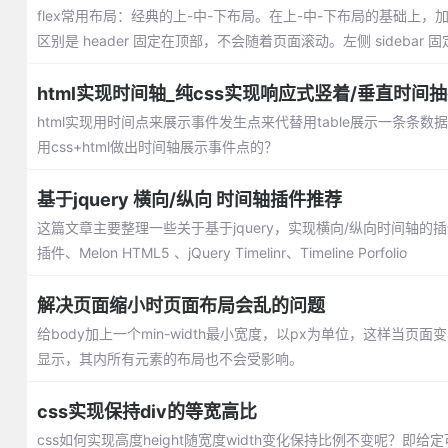
flex常用布局：经典的上-中-下布局。在上-中-下布局的基础上，加了
区别是 header 固定在顶部，不会随着页面滚动。左侧 sideba
html实现时间轴_纯css实现响应式竖着/垂直时间
html实现用时间点来展示事件发生点来代替用table展示一条
用css+html做出时间轴展示事件点的？
基于jquery 横向/纵向 时间轴插件推荐
这篇文章主要整理一些关于基于jquery，实现横向/纵向时间轴的插件推荐：jquery
插件、Melon HTML5 、jQuery Timelinr、Timeline Porfolio
解决页面缩小时页面布局会乱的问题
给body加上一个min-width最小宽度，以px为单位，这样
显示，其内所有元素的布局也不会受影响。
css实现保持div的等宽高比
css如何实现高度height随宽度width变化保持比例不变呢？