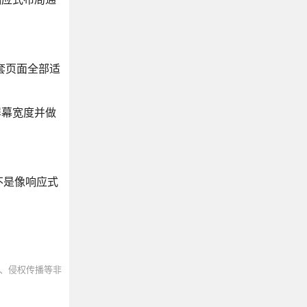
套页面全部适
屏幕宽度并做
不是像响应式
、侵权传播等非