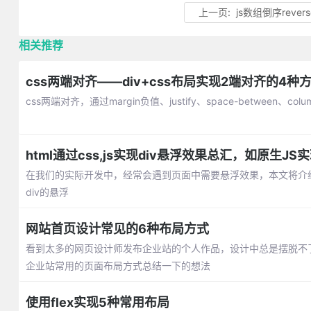
上一页:
js数组倒序revers
相关推荐
css两端对齐——div+css布局实现2端对齐的4种
css两端对齐，通过margin负值、justify、space-between、c
html通过css,js实现div悬浮效果总汇，如原生J
在我们的实际开发中，经常会遇到页面中需要悬浮效果，本文将介绍通
div的悬浮
网站首页设计常见的6种布局方式
看到太多的网页设计师发布企业站的个人作品，设计中总是摆脱不
企业站常用的页面布局方式总结一下的想法
使用flex实现5种常用布局