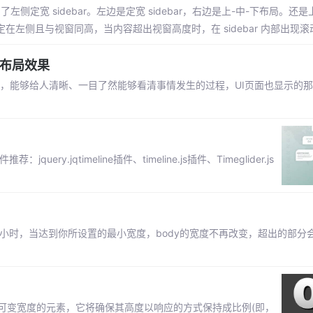
左侧定宽 sidebar。左边是定宽 sidebar，右边是上-中-下布局。还是
r 固定在左侧且与视窗同高，当内容超出视窗高度时，在 sidebar 内部出现
抽布局效果
条数据，能够给人清晰、一目了然能够看清事情发生的过程，UI页面也显示的
.jqtimeline插件、timeline.js插件、Timeglider.js
当页面变小时，当达到你所设置的最小宽度，body的宽度不再改变，超出的部
即给定可变宽度的元素，它将确保其高度以响应的方式保持成比例(即，