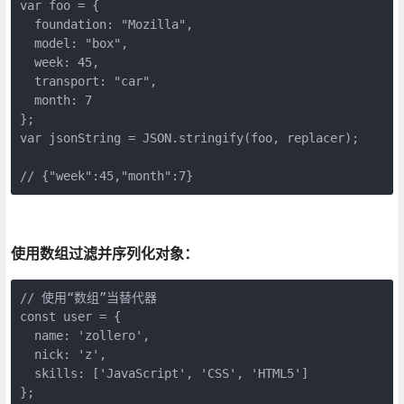
var foo = {

  foundation: "Mozilla", 

  model: "box", 

  week: 45, 

  transport: "car", 

  month: 7

};

var jsonString = JSON.stringify(foo, replacer);

使用数组过滤并序列化对象：
// 使用“数组”当替代器

const user = {

  name: 'zollero',

  nick: 'z',

  skills: ['JavaScript', 'CSS', 'HTML5']

};
