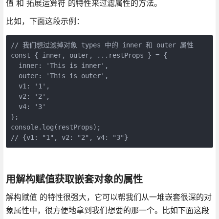
值 和 拓展运算符 的特性来过滤属性的方法。
比如，下面这段示例：
// 我们想过滤掉对象 types 中的 inner 和 outer 属性

const { inner, outer, ...restProps } = {

  inner: 'This is inner',

  outer: 'This is outer',

  v1: '1',

  v2: '2',

  v4: '3'

};

console.log(restProps);

// {v1: "1", v2: "2", v4: "3"}
用解构赋值获取嵌套对象的属性
解构赋值 的特性很强大，它可以帮我们从一堆嵌套很深的对
象属性中，很方便地拿到我们想要的那一个。比如下面这段