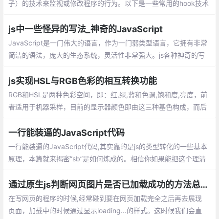
子）的技术来监视或修改程序的行为。以下是一些常用的hook技术
及其示例代码。
js中一些怪异的写法_神奇的JavaScript
JavaScript是一门伟大的语言，作为一门弱类型语言，它拥有非常
简洁的语法，庞大的生态系统，灵活性非常强大。js各种神奇的写
法，所谓的神奇也就是罕见。下面就开始介绍这些怪异的写法吧。
js实现HSL与RGB色彩的相互转换功能
RGB和HSL是两种色彩空间，即：红,绿,蓝和色调,饱和度,亮度，前
者适用于机器采样，目前的显示器颜色即由这三种基色构成，而后
者更符合人类的直观感觉。这篇文章主要介绍原生js实现HSL与RG
B相互转换
一行能装逼的JavaScript代码
一行能装逼的JavaScript代码,其实靠的是js
的类型转化的一些基本原理，本篇就来揭密”
sb”是如何炼成的。相信你如果能把这个理清
楚了，以后遇到类型转化之类的题目，就可
通过原生js判断网页图片是否已加载成功的方法总汇
以瞬间秒杀了。
在写网页的程序的时候,经常碰到要在网页加
载完全之后再去展现页面，加载中的时候通