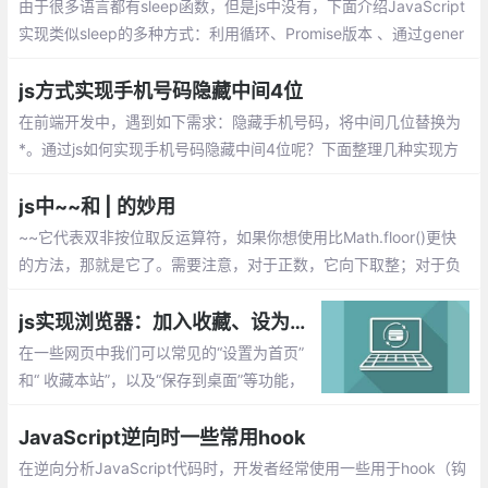
由于很多语言都有sleep函数，但是js中没有，下面介绍JavaScript
实现类似sleep的多种方式：利用循环、Promise版本 、通过gener
ate来实现、通过 Async/Await 封装、使用node-sleep
js方式实现手机号码隐藏中间4位
在前端开发中，遇到如下需求：隐藏手机号
码，将中间几位替换为*。通过js如何实现手
机号码隐藏中间4位呢？下面整理几种实现
方式：使用正则、通过长度截取。
js中~~和 | 的妙用
~~它代表双非按位取反运算符，如果你想使用比Math.floor()更快
的方法，那就是它了。需要注意，对于正数，它向下取整；对于负
数，向上取整；非数字取值为0，它具体的表现形式为：
js实现浏览器：加入收藏、设为首页、保存到桌面的方法功能
在一些网页中我们可以常见的“设置为首页”
和“ 收藏本站”，以及“保存到桌面”等功能，
使用js是如何实现的呢？这里为大家分享下
实现方法，完美兼容IE,chrome,ff等浏览器
JavaScript逆向时一些常用hook
在逆向分析JavaScript代码时，开发者经常使用一些用于hook（钩