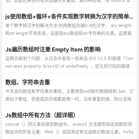
法，目前还未在所有浏览器完全兼容。第四种处理：用 reduce 实
现数组的 flat 方法
js使用数组+循环+条件实现数字转换为汉字的简单方法。
单个数字转汉字的解决方法:利用数组存储0-9的汉字、 ary.length
和str.length不用多说，这是指ary数组和str字符串的长度。这里我
们需要注意的是str.charAt(j)和ary[i],分别指在str这个字符串中索引
为j的元素,在ary中索引为i的元素。
Js遍历数组时注意 Empty Item 的影响
这两天碰到个问题：从日志中发现一些来自 iOS 10.3 的报错「Can
not read property \\\'xxx\\\' of undefined」，定位到代码的报错
位置，发现是遍历某数组时产生的报错，该数组的元素应该全都是
Object，但实际上出现了异常的元素
数组、字符串去重
今天说的数组和字符串去重呢，主要用到es6新的数据结构 Set，它
类似于数组，但是成员的值都是唯一的，没有重复的值，所以活用
Set来进行数组和字符串的去重。
Js数组中所有方法（超详细）
concat（）把元素衔接到数组中。 every() 方法使用指定函数检测
数组中的所有元素：filter（）返回满足断言函数的数组元素。forEa