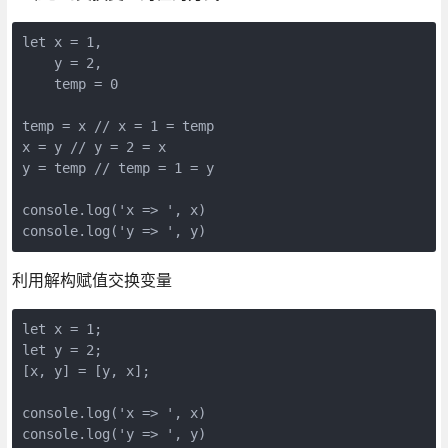
let x = 1,

    y = 2,

    temp = 0

temp = x // x = 1 = temp

x = y // y = 2 = x

y = temp // temp = 1 = y

console.log('x => ', x)

利用解构赋值交换变量
let x = 1;

let y = 2;

[x, y] = [y, x];

console.log('x => ', x)
