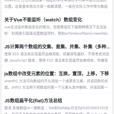
位置。这里基本用法大家一般都清楚，一般在实际工作中常与数组
的方法合用来对数组进行一些操作
关于Vue不能监听（watch）数组变化
vue无法监听数组变化的情况，但是数组在下面两种情况下无法监
听：利用索引直接设置数组项时，例如arr[indexofitem]=newValu
e；修改数组的长度时，例如arr.length=newLength
JS计算两个数组的交集、差集、并集、补集（多种实现方式）
使用 ES5 语法来实现虽然会麻烦些，但兼容性最好，不用考虑浏览
器 JavaScript 版本，使用 ES5 语法来实现虽然会麻烦些，但兼容
性最好，不用考虑浏览器 JavaScript 版本。也不用引入其他第三
方库。
js数组中改变元素的位置：互换，置顶，上移，下移
unshift() 方法可向数组的开头添加一个或更多元素，并返回新的长
度。shift() 方法用于把数组的第一个元素从其中删除，并返回第一
个元素的值。splice() 方法可删除从 index 处开始的零个或多个元
素
JS数组扁平化(flat)方法总结
需求:多维数组=>一维数组 ；flat和flatMap方法为ES2019(ES10)方