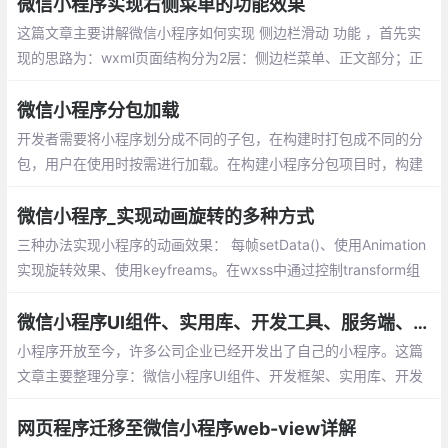
就实现小程序之间相互跳转的步骤。
微信小程序实现右侧菜单的功能效果
这篇文章主要讲解微信小程序如何实现 侧边栏滑动 功能 ，首先实
现的思路为：wxml页面结构分为2层：侧边栏菜单、正文部分；正
文部分监听touchstart、touchmove、touchend触摸事件
微信小程序分包加载
开发者需要将小程序划分成不同的子包，在构建时打包成不同的分
包，用户在使用时按需进行加载。在构建小程序分包项目时，构建
会输出一个或多个分包。每个使用分包小程序必须包含一个主包，
所谓的主包，即放置默认启动页/TabBar 页面
微信小程序_实现动画旋转的多种方式
三种办法实现小程序的动画效果： 每帧setData()、使用Animation
实现旋转效果、使用keyfreams。在wxss中通过控制transform组
件的属性，来实现旋转效果，我也是采用的这种方式，性能上面提
示非常多
微信小程序UI组件、实用库、开发工具、服务端、Demo整理分享
小程序开放至今，许多公司企业已经开发出了自己的小程序。这篇
文章主要整理分享：微信小程序UI组件、开发框架、实用库、开发
工具、服务端、Demo等
网页程序迁移至微信小程序web-view详解