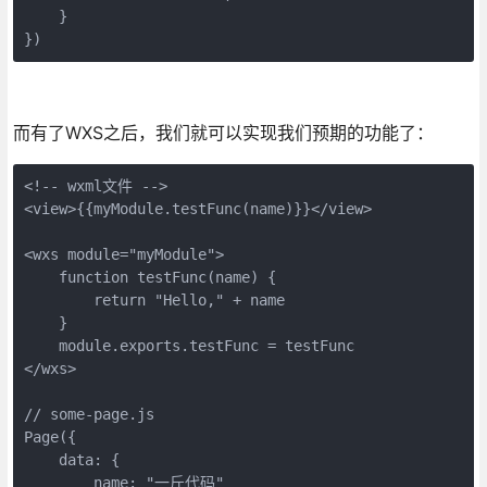
    }

})
而有了WXS之后，我们就可以实现我们预期的功能了：
<!-- wxml文件 -->

<view>{{myModule.testFunc(name)}}</view>

<wxs module="myModule">

    function testFunc(name) {

        return "Hello," + name

    }

    module.exports.testFunc = testFunc

</wxs>

// some-page.js

Page({

    data: {

        name: "一斤代码"
