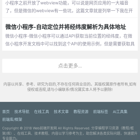
小程序之前开放了webview功能，可以说是网页应用的一大福音
了，但是微信的webview有一些坑，这篇文章就是列举一下我在开
发过程中遇到的一些问题以及我找到的一些解决方案。
微信小程序-自动定位并将经纬度解析为具体地址
微信小程序-微信小程序可以通过API获取当前位置的经纬度，在微
信小程序开发文档中可以找到这个API的使用示例，但是需要获取具
体地址就需要使用到外部的API（此处用到的是腾讯的位置服务）
点击更多...
内容以共享、参考、研究为目的,不存在任何商业目的。其版权属原作者所有,如有
侵权或违规,请与小编联系!情况属实本人将予以删除!
首页
技术导航
在线工具
技术文章
教程资源
前端标签
AI工具集
前端库/框架