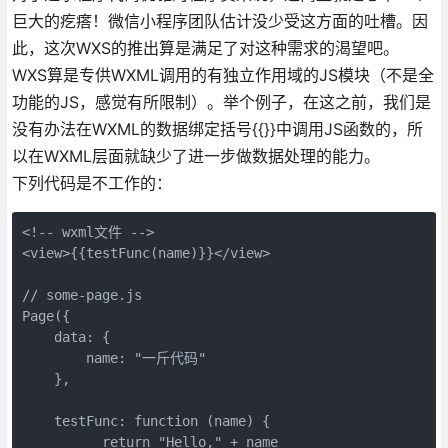
巨大的疙瘩！微信小程序团队估计没少受这方面的吐槽。因
此，这次WXS的推出算是满足了对这种需求的渴望吧。
WXS算是专供WXML调用的有独立作用域的JS模块（不是全
功能的JS，感觉有所限制）。举个例子，在这之前，我们是
没有办法在WXML的数据绑定括号{{}}中调用JS函数的，所
以在WXML层面就缺少了进一步做数据处理的能力。
下列代码是不工作的：
<!-- wxml文件 -->

<view>{{testFunc(name)}}</view>

// some-page.js

Page({

    data: {

        name: "一斤代码"

    },

    testFunc: function (name) {

          return "Hello," + name
