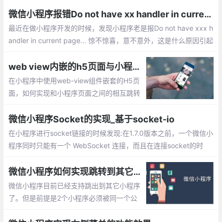
微信小程序报错Do not have xx handler in current page的解决方法总汇
最近在做小程序开发的时候，发现小程序老是报Do not have xxx h
andler in current page... 惊不惊喜，意不意外，这是什么原因引起
的呢？下面就整排查错误的解决办法。
web view内嵌的h5页面与小程序直接相互跳转的实现
在小程序中使用web-view组件嵌套的H5页
面，如何实现和小程序页面之间的相互跳转
呢？下面就简单介绍下如何实现的，希望能
帮助到您
微信小程序Socket的实现_基于socket-io
在小程序进行socket链接的时候发现:在1.7.0版本之前，一个微信小
程序同时只能有一个 WebSocket 连接，而且在连接socket的时
候，发现在还没有进行subscribe的情况下，就直接进行了广播，并
且自动关闭了socket连接。
微信小程序如何实现跳转到其它小程序的功能
微信小程序目前已经支持跳出到其它小程序
了。但是前提是2个小程序必须被同一个公
众号关联，如果没有关联则无法打开，下面