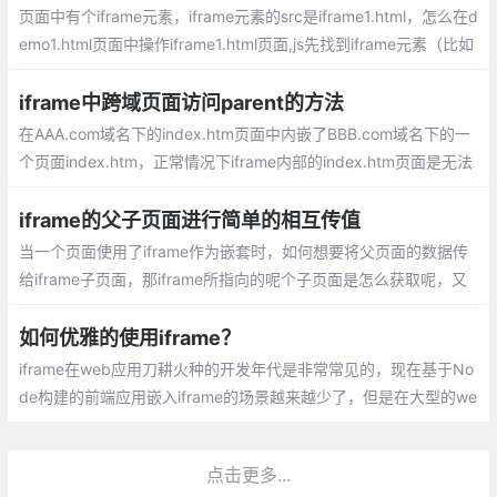
页面中有个iframe元素，iframe元素的src是iframe1.html，怎么在d
emo1.html页面中操作iframe1.html页面,js先找到iframe元素（比如
命名为：oIframe），那么oIframe.contentWindow就是iframe1.ht
ml这个页面的window
iframe中跨域页面访问parent的方法
在AAA.com域名下的index.htm页面中内嵌了BBB.com域名下的一
个页面index.htm，正常情况下iframe内部的index.htm页面是无法
访问父页面index.htm中的任何dom对象或者js函数的，因为跨域，
但我们经常又需要做一些参数回传的事情怎么办呢？以上的这种实
iframe的父子页面进行简单的相互传值
现方式就很好的解决了这个问题
当一个页面使用了iframe作为嵌套时，如何想要将父页面的数据传
给iframe子页面，那iframe所指向的呢个子页面是怎么获取呢，又
或者子页面的数据要给父页面使用，那么父页面又如何获取子页面
的数据呢？
如何优雅的使用iframe？
iframe在web应用刀耕火种的开发年代是非常常见的，现在基于No
de构建的前端应用嵌入iframe的场景越来越少了，但是在大型的we
b应用中也会经常遇见利用iframe嵌入多个前端应用于一套前端系统
中，方便用户在一个系统中去进行业务操作
点击更多...