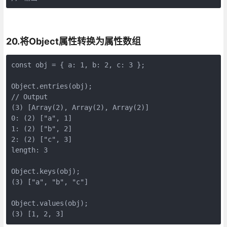
20.将Object属性转换为属性数组
const obj = { a: 1, b: 2, c: 3 };

Object.entries(obj);

// Output

(3) [Array(2), Array(2), Array(2)]

0: (2) ["a", 1]

1: (2) ["b", 2]

2: (2) ["c", 3]

length: 3

Object.keys(obj);

(3) ["a", "b", "c"]

Object.values(obj);

(3) [1, 2, 3]