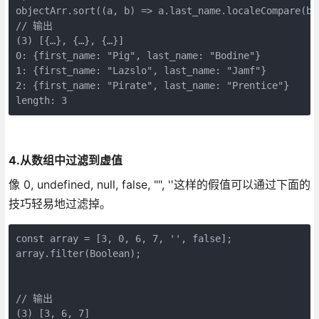
objectArr.sort((a, b) => a.last_name.localeCompare(b.l
// 输出 

(3) [{…}, {…}, {…}]

0: {first_name: "Pig", last_name: "Bodine"}

1: {first_name: "Lazslo", last_name: "Jamf"}

2: {first_name: "Pirate", last_name: "Prentice"}

length: 3
4.从数组中过滤到虚值
像 0, undefined, null, false, "", ''这样的假值可以通过下面的
技巧轻易地过滤掉。
const array = [3, 0, 6, 7, '', false];

array.filter(Boolean);

// 输出

(3) [3, 6, 7]