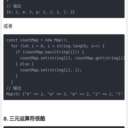
// 输出

{k: 2, a: 3, p: 2, i: 2, l: 2}
或者
const countMap = new Map();

  for (let i = 0; i < string.length; i++) {

    if (countMap.has(string[i])) {

      countMap.set(string[i], countMap.get(string[i]) 
    } else {

      countMap.set(string[i], 1);

    }

  }

// 输出

Map(5) {"k" => 2, "a" => 3, "p" => 2, "i" => 2, "l" =
8. 三元运算符很酷