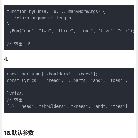
function myFun(a,  b, ...manyMoreArgs) {

   return arguments.length;

}

myFun("one", "two", "three", "four", "five", "six");

// 输出: 6
和
const parts = ['shoulders', 'knees']; 

const lyrics = ['head', ...parts, 'and', 'toes']; 

lyrics;

// 输出: 

(5) ["head", "shoulders", "knees", "and", "toes"]
16.默认参数