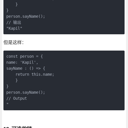
    }

}

person.sayName();

// 输出

但是这样：
const person = {

name: 'Kapil',

sayName : () => {

    return this.name;

    }

}

person.sayName();

// Output

"