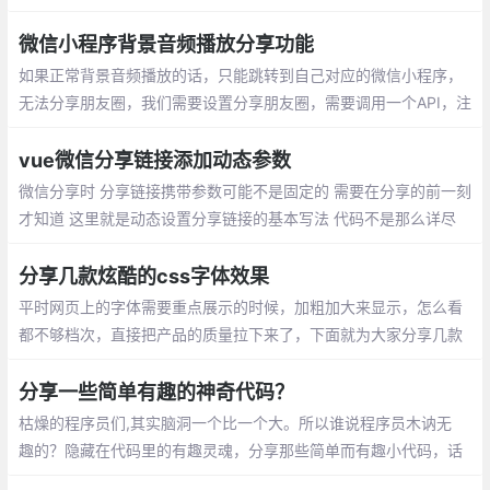
不是如同微博，朋友圈那样非常的盛行
微信小程序背景音频播放分享功能
如果正常背景音频播放的话，只能跳转到自己对应的微信小程序，
无法分享朋友圈，我们需要设置分享朋友圈，需要调用一个API，注
意：背景播放在锁屏后播放只支持IOS端，安卓端虽然可以播放
vue微信分享链接添加动态参数
微信分享时 分享链接携带参数可能不是固定的 需要在分享的前一刻
才知道 这里就是动态设置分享链接的基本写法 代码不是那么详尽
但大致流程如下：安装引用jssdk，通过config接口注入配置信息
分享几款炫酷的css字体效果
平时网页上的字体需要重点展示的时候，加粗加大来显示，怎么看
都不够档次，直接把产品的质量拉下来了，下面就为大家分享几款
纯css实现的高大上的字体效果，帮助提高作品质量。
分享一些简单有趣的神奇代码？
枯燥的程序员们,其实脑洞一个比一个大。所
以谁说程序员木讷无趣的？隐藏在代码里的
有趣灵魂，分享那些简单而有趣小代码，话