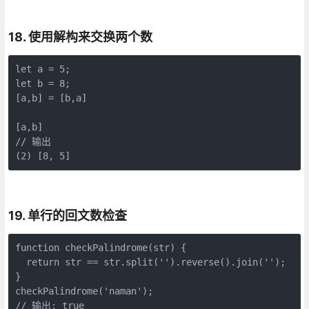
18. 使用解构来交换两个数
let a = 5;

let b = 8;

[a,b] = [b,a]

[a,b]

// 输出

(2) [8, 5]
19. 单行的回文数检查
function checkPalindrome(str) {

  return str == str.split('').reverse().join('');

}

checkPalindrome('naman');

// 输出: true