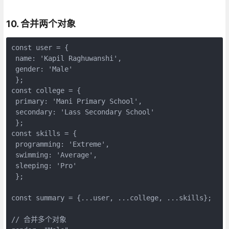
10. 合并两个对象
const user = { 

 name: 'Kapil Raghuwanshi', 

 gender: 'Male' 

 };

const college = { 

 primary: 'Mani Primary School', 

 secondary: 'Lass Secondary School' 

 };

const skills = { 

 programming: 'Extreme', 

 swimming: 'Average', 

 sleeping: 'Pro' 

 };

const summary = {...user, ...college, ...skills};

// 合并多个对象
