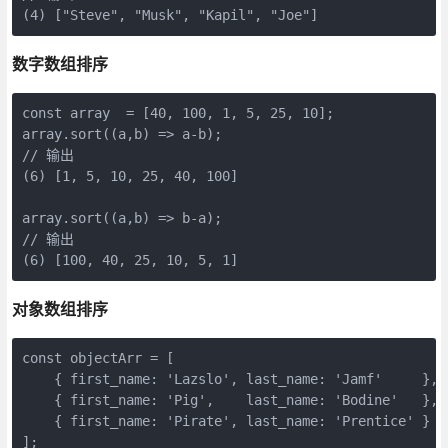
(4) ["Steve", "Musk", "Kapil", "Joe"]
数字数组排序
const array  = [40, 100, 1, 5, 25, 10];

array.sort((a,b) => a-b);

// 输出

(6) [1, 5, 10, 25, 40, 100]

array.sort((a,b) => b-a);

// 输出

(6) [100, 40, 25, 10, 5, 1]
对象数组排序
const objectArr = [ 

    { first_name: 'Lazslo', last_name: 'Jamf'     },

    { first_name: 'Pig',    last_name: 'Bodine'   },

    { first_name: 'Pirate', last_name: 'Prentice' }

];
