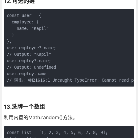
12. 可选的链
const user = {

  employee: {

    name: "Kapil"

  }

};

user.employee?.name;

// Output: "Kapil"

user.employ?.name;

// Output: undefined

user.employ.name

// 输出: VM21616:1 Uncaught TypeError: Cannot read pro
13.洗牌一个数组
利用内置的Math.random()方法。
const list = [1, 2, 3, 4, 5, 6, 7, 8, 9];
