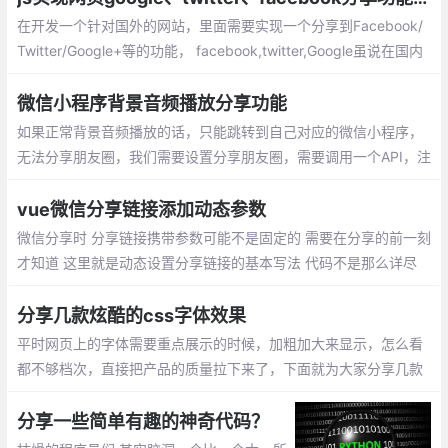
在开发一个针对国外的网站，里面需要实现一个分享到Facebook/
Twitter/Google+等的功能， facebook,twitter,Google虽说在国内
不是如同微博，朋友圈那样非常的盛行
微信小程序背景音频播放分享功能
如果正常背景音频播放的话，只能跳转到自己对应的微信小程序，
无法分享朋友圈，我们需要设置分享朋友圈，需要调用一个API，注
意：背景播放在锁屏后播放只支持IOS端，安卓端虽然可以播放
vue微信分享链接添加动态参数
微信分享时 分享链接携带参数可能不是固定的 需要在分享的前一刻
才知道 这里就是动态设置分享链接的基本写法 代码不是那么详尽
但大致流程如下：安装引用jssdk，通过config接口注入配置信息
分享几款炫酷的css字体效果
平时网页上的字体需要重点展示的时候，加粗加大来显示，怎么看
都不够档次，直接把产品的质量拉下来了，下面就为大家分享几款
纯css实现的高大上的字体效果，帮助提高作品质量。
分享一些简单有趣的神奇代码？