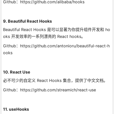
Github：https://github.com/alibaba/hooks
9. Beautiful React Hooks
Beautiful React Hooks 是可以显著为你提升组件开发和 ho
oks 开发效率的一系列漂亮的 React hooks。
Github：https://github.com/antonioru/beautiful-react-h
ooks
10. React Use
必不可少的自定义 React Hooks 集合，提供了中文文档。
Github：https://github.com/streamich/react-use
11. useHooks