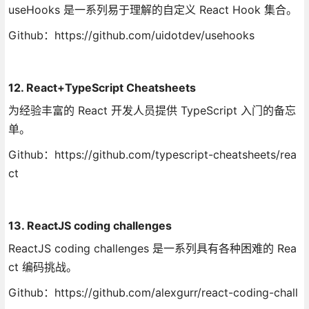
useHooks 是一系列易于理解的自定义 React Hook 集合。
Github：https://github.com/uidotdev/usehooks
12. React+TypeScript Cheatsheets
为经验丰富的 React 开发人员提供 TypeScript 入门的备忘
单。
Github：https://github.com/typescript-cheatsheets/rea
ct
13. ReactJS coding challenges
ReactJS coding challenges 是一系列具有各种困难的 Rea
ct 编码挑战。
Github：https://github.com/alexgurr/react-coding-chall