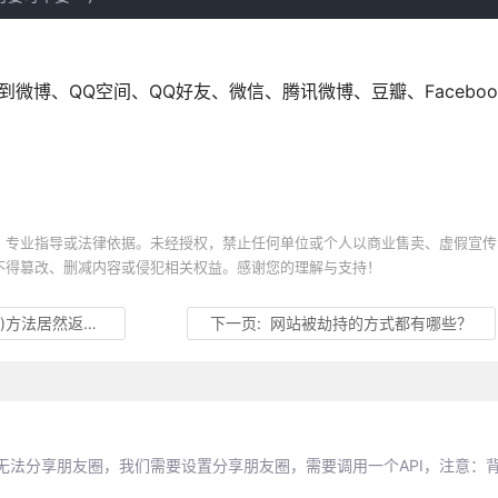
到微博、QQ空间、QQ好友、微信、腾讯微博、豆瓣、Facebook、
、专业指导或法律依据。未经授权，禁止任何单位或个人以商业售卖、虚假宣传
不得篡改、删减内容或侵犯相关权益。感谢您的理解与支持！
法居然返回true
下一页:
网站被劫持的方式都有哪些？
无法分享朋友圈，我们需要设置分享朋友圈，需要调用一个API，注意：