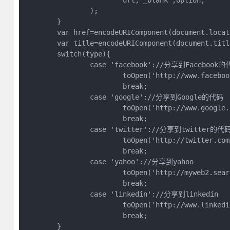
			url,'_blank',option,

		);

	}

	var href=encodeURIComponent(document.location.href);

	var title=encodeURIComponent(document.title);

	switch(type){

		case 'facebook'://分享到Facebook的代码

			toOpen('http://www.facebook.com/sharer.php?u='+href+'&t='+title);

			break;

		case 'google'://分享到Google的代码

			toOpen('http://www.google.com/bookmarks/mark?op=add&bkmk='+href+'&title='+title);

			break;

		case 'twitter'://分享到twitter的代码

			toOpen('http://twitter.com/home?status='+href+' '+title);

			break;

		case 'yahoo'://分享到yahoo

			toOpen('http://myweb2.search.yahoo.com/myresults/bookmarklet?u='+href+'&t='+title);

			break;

		case 'linkedin'://分享到linkedin

			toOpen('http://www.linkedin.com/shareArticle?mini=true&url='+href+'&title='+title);

			break;

	}	
