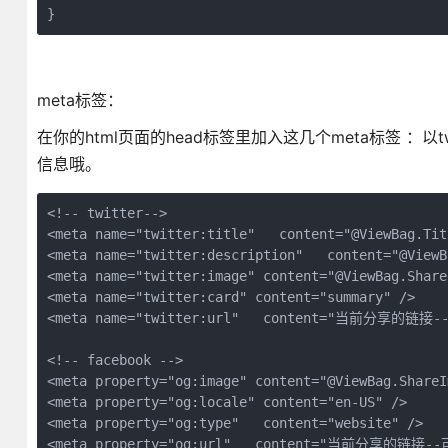
}
meta标签：
在你的html页面的head标签里加入这几个meta标签 ：以t
信息哦。
<!-- twitter-->

<meta name="twitter:title"   content="@ViewBag.Titl
<meta name="twitter:description"   content="@ViewB
<meta name="twitter:image" content="@ViewBag.ShareI
<meta name="twitter:card" content="summary" />

<meta name="twitter:url"   content="当前分享的链接
<!-- facebook -->    

<meta property="og:image" content="@ViewBag.ShareIm
<meta property="og:locale" content="en-US" />

<meta property="og:type"   content="website" />

<meta property="og:url"   content="当前分享的链接