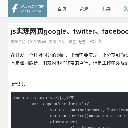
Web前端开发网
首页
资源
工具
文
web.fly63.com
js实现网页google、twitter、face
分享
更新日期:
2019-08-09
阅读:
9.6k
标签:
分享
在开发一个针对国外的网站，里面需要实现一个分享到Facebook/Tw
不是如同微博，朋友圈那样非常的盛行，但是工作中涉及到
js代码：
function share(type){//分享

	var toOpen=function(url){

		var option='toolbar=yes, location=yes, directories=no, status=no, menubar=yes, scrollbars=yes, resizable=no, copyhistory=yes, width=600, height=450,top=100,left=350';

		option=isDevice()=="Web"?option:'';

		window.open(
