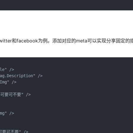
witter和facebook为例。添加对应的meta可以实现分享固定
e" />

ag.Description" />

mg" />

--可要可不要" />

g" />     

--可要可不要" />