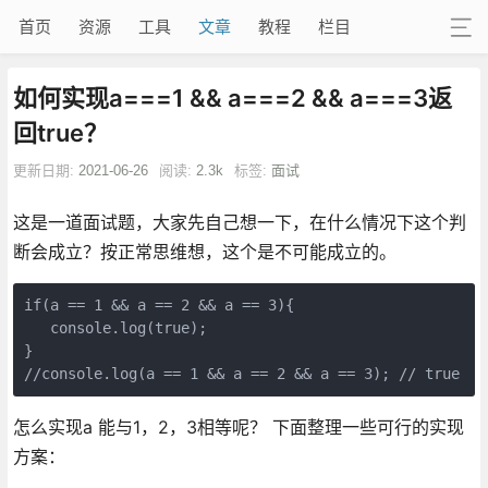
首页
资源
工具
文章
教程
栏目
如何实现a===1 && a===2 && a===3返
回true？
更新日期:
2021-06-26
阅读:
2.3k
标签:
面试
这是一道面试题，大家先自己想一下，在什么情况下这个判
断会成立？按正常思维想，这个是不可能成立的。
if(a == 1 && a == 2 && a == 3){
   console.log(true);
}
//console.log(a == 1 && a == 2 && a == 3); // true
怎么实现a 能与1，2，3相等呢？ 下面整理一些可行的实现
方案：