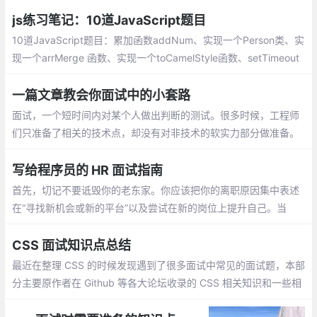
术，像框架都是跟着公司的要求走的，像我
最近也在看React啦，Vue和React都对比着
js练习笔记：10道JavaScript题目
再学习
10道JavaScript题目：累加函数addNum、实现一个Person类、实
现一个arrMerge 函数、实现一个toCamelStyle函数、setTimeout
实现重复调用、实现一个bind函数、实现一个Utils模块、输出一个
对象自身的属性
一篇文章教会你面试中的小套路
面试，一个短时间内对某个人做出判断的测试。很多时候，工程师
们只准备了相关的技术点，却没有对非技术的软实力部分做准备。
而软实力的考察，不仅贯穿整个面试流程中，更在BOSS面和HR面
中尤为关键。鉴于当前业界也没有特别契合的攻略文档，仅有有几
写给程序员的 HR 面试指南
篇文章还是HR写的，特有此文
首先，切记不要诋毁你的老东家。你应该把你的离职原因集中表述
在“寻找新机会或新的平台”以及尝试在新的岗位上提升自己。当
然，这样的回答对于一般职位的应聘者来说不会造成减分
CSS 面试知识点总结
最近在整理 CSS 的时候发现遇到了很多面试中常见的面试题，本部
分主要原作者在 Github 等各大论坛收录的 CSS 相关知识和一些相
关面试题时所做的笔记，分享这份总结给大家，对大家对 CSS 的可