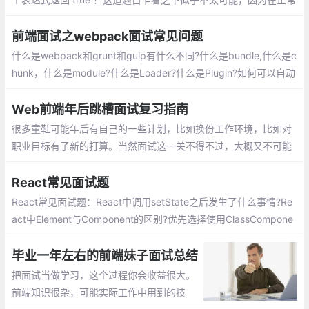
情况下，一个变量的值如果没有手动修改，在一个表达式中是不会
变化的。
前端面试之webpack面试常见问题
什么是webpack和grunt和gulp有什么不同?什么是bundle,什么是c
hunk，什么是module?什么是Loader?什么是Plugin?如何可以自动
生成webpack配置？webpack-dev-server和http服务器如nginx
有什么区别?
Web前端年后跳槽面试复习指南
很多童鞋可能年后有自己的一些计划，比如换份工作环境，比如对
职业目标有了新的打算。当然面试这一关不得不过，大概又不可能
系统性的复习，这里罗列一些 重点 面试的知识点和文章，
React常见面试题
React常见面试题：React中调用setState之后发生了什么事情?Re
act中Element与Component的区别?优先选择使用ClassCompone
nt而不是FunctionalComponent?React中的refs属性的作用是什
么?React中keys的作用是什么?
毕业一年左右的前端妹子面试总结
把面试当做学习，这个过程你会收益很大。
前端知识很杂，可能实际工作中用到的技