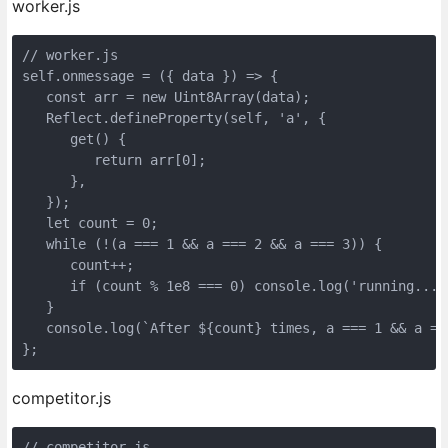
worker.js
// worker.js

self.onmessage = ({ data }) => {

   const arr = new Uint8Array(data);

   Reflect.defineProperty(self, 'a', {

      get() {

         return arr[0];

      },

   });

   let count = 0;

   while (!(a === 1 && a === 2 && a === 3)) {

      count++;

      if (count % 1e8 === 0) console.log('running...')
   }

   console.log(`After ${count} times, a === 1 && a ==
};
competitor.js
// competitor.js
