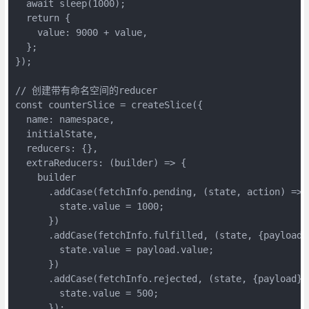
  await sleep(1000);

  return {

    value: 9000 + value,

  };

});

// 创建带有命名空间的reducer

const counterSlice = createSlice({

  name: namespace,

  initialState,

  reducers: {},

  extraReducers: (builder) => {

    builder

      .addCase(fetchInfo.pending, (state, action) => {
        state.value = 1000;

      })

      .addCase(fetchInfo.fulfilled, (state, {payload})
        state.value = payload.value;

      })

      .addCase(fetchInfo.rejected, (state, {payload}) 
        state.value = 500;

      });
