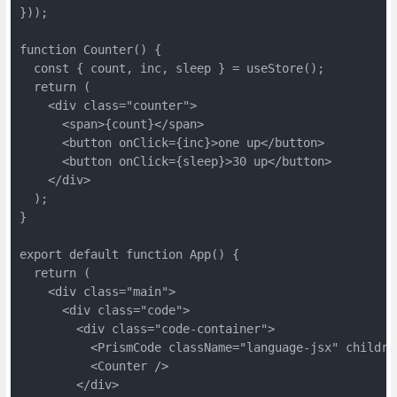
}));

function Counter() {

  const { count, inc, sleep } = useStore();

  return (

    <div class="counter">

      <span>{count}</span>

      <button onClick={inc}>one up</button>

      <button onClick={sleep}>30 up</button>

    </div>

  );

}

export default function App() {

  return (

    <div class="main">

      <div class="code">

        <div class="code-container">

          <PrismCode className="language-jsx" children
          <Counter />

        </div>
