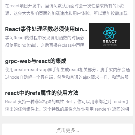
在react项目开发中，当访问默认页面时会一次性请求所有的js资
源，这会大大影响页面的加载速度和用户体验。所以添加按需加载
功能是必要的，以下是配置按需加载的方法
React事件处理函数必须使用bind(this)的原因
学习React的过程中发现调用函数的时候必
须使用bind(this)，之后直接在class中声明
函数即可正常使用，但是为什么呢，博主进
行了一番查阅，总结如下。
grpc-web与react的集成
使用create-react-app脚手架生成react相关部分，脚手架内部会通
过node自动起一个客户端，然后和普通的ajax请求一样，和远端服
务器进行通信，只不过这里采用支持rpc通信的grpc-web来发起请
求，远端采用docker容器的node服务器，node服务器端使用envo
react中的refs属性的使用方法
y作为代理
React 支持一种非常特殊的属性 Ref ，你可以用来绑定到 render()
输出的任何组件上。这个特殊的属性允许你引用 render() 返回的相
应的支撑实例（ backing instance ）。这样就可以确保在任何时间
总是拿到正确的实例
点击更多...