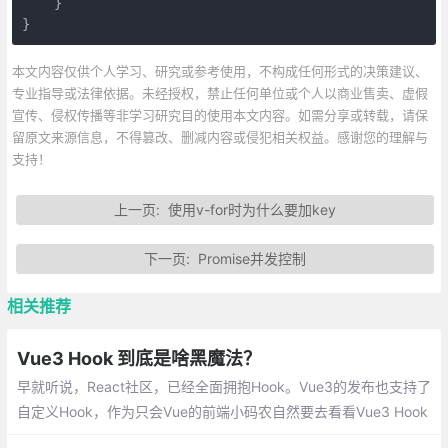
    }

}  
本文内容仅供个人学习、研究或参考使用，不构成任何形式的决策建议、
专业指导或法律依据。未经授权，禁止任何单位或个人以商业售卖、虚假
宣传、侵权传播等非学习研究目的使用本文内容。如需分享或转载，请保
留原文来源信息，不得篡改、删减内容或侵犯相关权益。感谢您的理解与
支持！
上一页:
使用v-for时为什么要加key
下一页:
Promise并发控制
相关推荐
Vue3 Hook 到底是啥黑魔法？
早就听说，React社区，已经全面拥抱Hook。Vue3的发布也支持了
自定义Hook，作为只会Vue的前端小码农自然要去看看Vue3 Hook
到底是啥黑魔法？