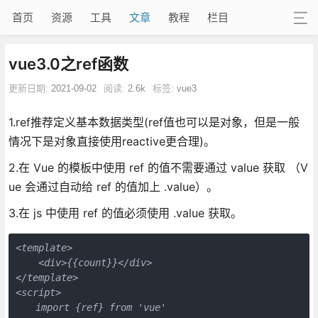
首页
资源
工具
文章
教程
栏目
vue3.0之ref函数
更新日期:
2021-09-02
阅读:
2.6k
标签:
vue3
1.ref推荐定义基本数据类型(ref值也可以是对象，但是一般
情况下是对象直接使用reactive更合理)。
2.在 Vue 的模板中使用 ref 的值不需要通过 value 获取 （V
ue 会通过自动给 ref 的值加上 .value）。
3.在 js 中使用 ref 的值必须使用 .value 获取。
<template>

    <div>{{count}}</div>

</template>    

<script>
　　import {ref} from 'vue'