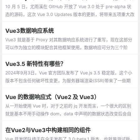
10 月 5 日，尤雨溪在 GitHub 开放了 Vue 3.0 处于 pre-alpha 状
态的源码，这次 Vue 3.0 Updates 版本的更新，将带来五项重大改
进：速度体积、可维护性、面向原生、易用性
Vue3数据响应系统
Vue3 就是基于 Proxy 对其数据响应系统进行了重写，现在这部分
可以作为独立的模块配合其他框架使用。数据响应可分为三个阶
段： 初始化阶段 --> 依赖收集阶段 --> 数据响应阶段
Vue3.5 新特性有哪些？
2024年9月3日，Vue 官方团队发布了 Vue.js 3.5 稳定版，这个小
版本不包含任何破坏性变更，为服务器端渲染(SSR)带来了一些期
待已久的改进，同时包括了内部改进和实用的新功能。
Vue 的数据响应式（Vue2 及 Vue3）
从一开始使用 Vue 时，对于之前的 jq 开发而言，一个很大的区别
就是基本不用手动操作 dom，data 中声明的数据状态改变后会自
动重新渲染相关的 dom。换句话说就是 Vue 自己知道哪个数据状
态发生了变化及哪里有用到这个数据需要随之修改。
在Vue2与Vue3中构建相同的组件
Vue 开发团队终于在今天发布了 3.0-beta.1 版本，也就是测试版。