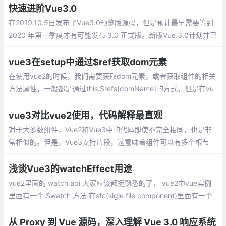
快速进阶Vue3.0
在2019.10.5日发布了Vue3.0预览版源码，但是预计最早需要等到
2020 年第一季度才有可能发布 3.0 正式版。新版Vue 3.0计划并已
实现的主要架构改进和新功能：
vue3在setup中通过$ref获取dom元素
在使用vue2的时候，我们需要获取dom元素，或者获取组件的相关
方法属性，一般都是通过this.$refs[domName]的方式，但是在vu
e3的setup中是没有this的,那么如何获取$refs呢？
vue3对比vue2使用，代码解释最直观
对于大多数组件，Vue2和Vue3中的代码即使不完全相同，也是非
常相似的。但是，Vue3支持片段，这意味着组件可以有多个根节
点。这在呈现列表中组件以删除不必要的包装器div元素时特别有
用。但是，在本例中，表单组件的两个版本都将只保留一个根节点
浅谈Vue3的watchEffect用途
vue2里面的 watch api 大家应该都挺熟悉的了， vue2中vue实例
里面有一个 $watch 方法 在sfc(sigle file component)里面有一个
watch 选项。他可以实现在一个属性变更的时候，去执行我们想要
的行为
从 Proxy 到 Vue 源码，深入理解 Vue 3.0 响应系统