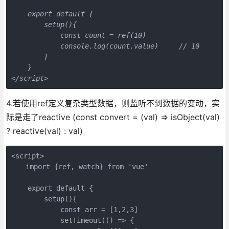
    export default {

        setup(){

            const count = ref(10)

            console.log(count.value)     // 10  

        }

    }

</script>        
4.若使用ref定义复杂类型数据，则监听不到数据的变动，实
际是走了reactive (const convert = (val) => isObject(val)
? reactive(val) : val)
<script>

　　import {ref, watch} from 'vue'

    export default {

        setup(){

            const arr = [1,2,3]

            setTimeout(() => {
