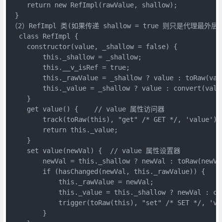
    return new RefImpl(rawValue, shallow);

 }

（2）RefImpl 类(如果传递 shallow = true 则只是代理最外层)

  class RefImpl {

    constructor(value, _shallow = false) {

        this._shallow = _shallow;

        this.__v_isRef = true;

        this._rawValue = _shallow ? value : toRaw(valu
        this._value = _shallow ? value : convert(valu
    }

    get value() {    // value 属性访问器

        track(toRaw(this), "get" /* GET */, 'value');

        return this._value;

    }

    set value(newVal) {  // value 属性设置器

        newVal = this._shallow ? newVal : toRaw(newVal
        if (hasChanged(newVal, this._rawValue
            this._rawValue = newVal;

            this._value = this._shallow ? newVal : con
            trigger(toRaw(this), "set" /* SET */, 'val
        }
