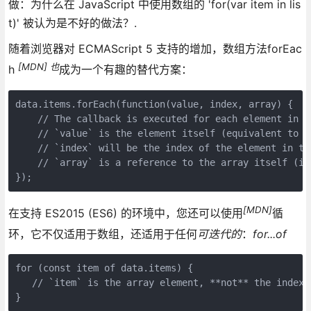
做：为什么在 JavaScript 中使用数组的 'for(var item in lis
t)' 被认为是不好的做法？.
随着浏览器对 ECMAScript 5 支持的增加，数组方法forEac
[MDN] 也
h
成为一个有趣的替代方案：
data.items.forEach(function(value, index, array) {

    // The callback is executed for each element in th
    // `value` is the element itself (equivalent to `a
    // `index` will be the index of the element in the
    // `array` is a reference to the array itself (i.
[MDN]
在支持 ES2015 (ES6) 的环境中，您还可以使用
循
环，它不仅适用于数组，还适用于任何
可迭代的
：
for...of
for (const item of data.items) {

   // `item` is the array element, **not** the index
