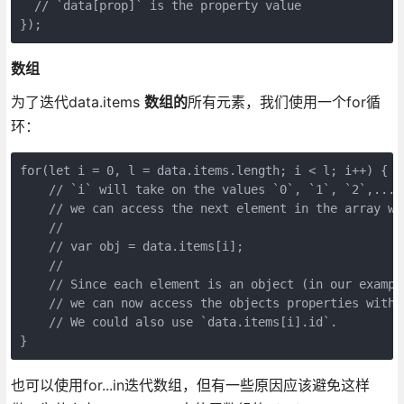
  // `data[prop]` is the property value

数组
为了迭代data.items
数组的
所有元素，我们使用一个for循
环：
for(let i = 0, l = data.items.length; i < l; i++) {

    // `i` will take on the values `0`, `1`, `2`,...,
    // we can access the next element in the array wi
    // 

    // var obj = data.items[i];

    // 

    // Since each element is an object (in our example
    // we can now access the objects properties with 
    // We could also use `data.items[i].id`.

也可以使用for...in迭代数组，但有一些原因应该避免这样