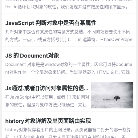
for...in循环获取对象的属性，我们发现并没有按属性的顺序显示，
而且顺序在各个浏览器下显示也不同。 这是为什么呢？
JavaScript 判断对象中是否有某属性
判断对象中是否有某属性的常见方式总结，不同的场景要使用不同
的方式。一点( . )或者方括号( [ ] )、二in 运算符、三hasOwnPrope
rty()。三种方式各有优缺点，不同的场景使用不同的方式，有时还
需要结合使用
JS 的 Document对象
Document 对象是是window对象的一个属性，因此可以将docume
nt对象作为一个全局对象来访问。当浏览器载入 HTML 文档, 它就
会成为 Document 对象。Document对象的 属性和方法
Js通过.或者[]访问对象属性的语法、性能等区别
在JavaScript中可以使用 . 或者 [ ] 来访问对
象的属性，但是对象中方法只能通过 . 来获
取；使用.运算符来存取对象的属性的值。或
者使用[]作为一个关联数组来存取对象的属
history对象详解及单页面路由实现
性。但是这两种方式有什么区别了？
history对象保存着用户的上网记录，从浏览器窗口打开的那一刻算
起。出于安全的考虑，开发人员无法得知用户浏览过的URL。不