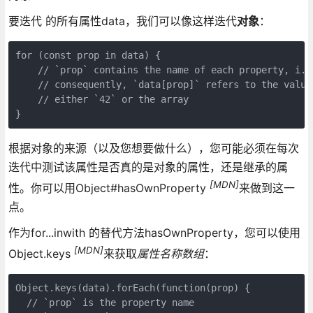
要迭代 的所有属性data，我们可以像这样迭代
对象
：
for (const prop in data) {

    // `prop` contains the name of each property, i.e
    // consequently, `data[prop]` refers to the value
    // either `42` or the array

根据对象的来源（以及您想要做什么），您可能必须在每次
迭代中测试该属性是否真的是对象的属性，还是继承的属
[MDN]
性。你可以用Object#hasOwnProperty
来做到这一
点。
作为for...inwith 的替代方法hasOwnProperty，您可以使用
[MDN]
Object.keys
来获取
属性名称数组
：
Object.keys(data).forEach(function(prop) {

  // `prop` is the property name
