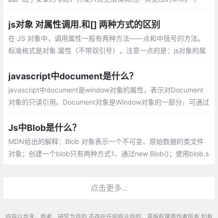
过，借由用户访问过的页面列表，同样可以在不知道实际URL的情
况下实现后退与前进
js对象 对属性调用.和[] 两种方式的区别
在 JS 对象中，调用属性一般有两种方法——点和中括号的方法。
标准格式是对象.属性（不带双引号），注意一点的是：js对象的属
性,key标准是不用加引号的，加也可以，特别的情况必须加，如果k
ey数字啊，表达式啊等等
javascript中document是什么？
javascript中document是window对象的属性，表示对Document
对象的只读引用。Document对象是Window对象的一部分，可通过
window.document属性对其进行访问。
Js中Blob是什么？
MDN给出的解释：Blob 对象表示一个不可变、原始数据的类文件
对象；创建一个blob只有两种方式1、通过new Blob()；使用blob.s
lice切割，创建一个新的blob对象；读取blob唯一方式，使用fileRe
ader
点击更多...
内容以共享、参考、研究为目的,不存在任何商业目的。其版权属原作者所有,如有