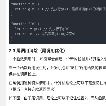
function f(x) {

  return g(x) + 1 // 先执行g(x)，最后返回g(x)的返回值+
}

function f(x) {

  let ret = g(x) // 先执行了g(x)

  return ret // 最后返回g(x)的返回值

2.3 尾调用消除（尾调用优化）
一个函数调用时，JS引擎会创建一个新的栈帧并将其推入
当一个函数调用发生时，计算机必须“记住”调用函数的位
保存在调用栈上。
在
尾调用
这种特殊情形中，计算机理论上可以不需要记住
（相当于直接连续返回两次）
如下图：由于尾调用，理论上可以不记住位置2，而从函数