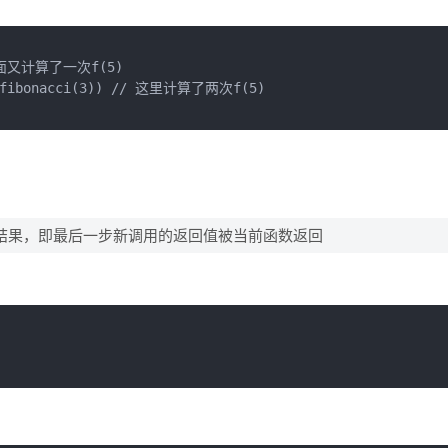
，下面又计算了一次f(5)

 + fibonacci(3)) // 这里计算了两次f(5)

结果，即最后一步新调用的返回值被当前函数返回