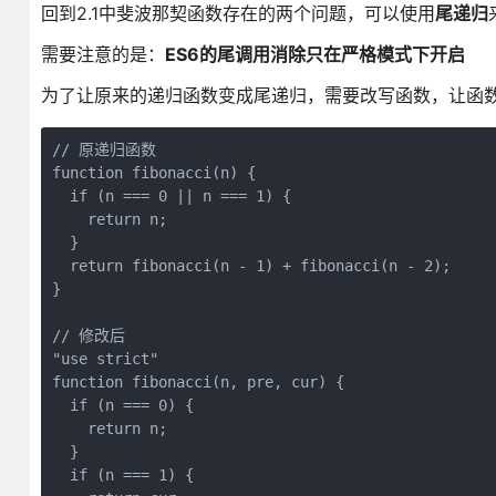
回到2.1中斐波那契函数存在的两个问题，可以使用
尾递归
需要注意的是：
ES6的尾调用消除只在严格模式下开启
为了让原来的递归函数变成尾递归，需要改写函数，让函
// 原递归函数

function fibonacci(n) {

  if (n === 0 || n === 1) {

    return n;

  }

  return fibonacci(n - 1) + fibonacci(n - 2);

}

// 修改后

"use strict"

function fibonacci(n, pre, cur) {

  if (n === 0) {

    return n;

  }

  if (n === 1) {
