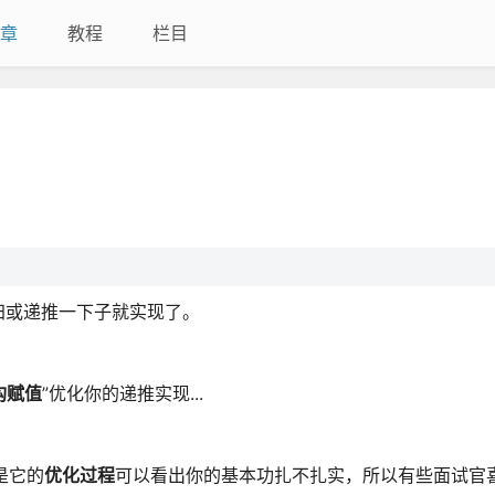
章
教程
栏目
归或递推一下子就实现了。
构赋值
”优化你的递推实现...
是它的
优化过程
可以看出你的基本功扎不扎实，所以有些面试官