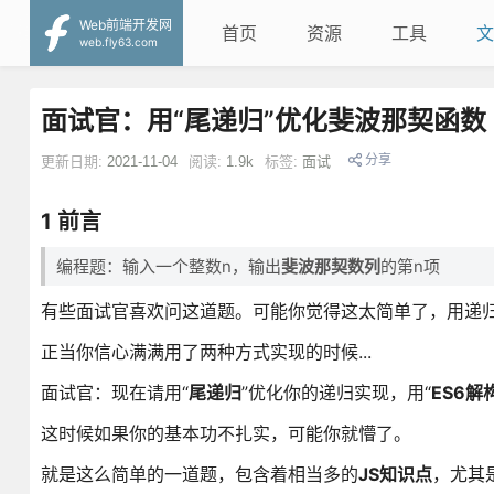
Web前端开发网
首页
资源
工具
文
web.fly63.com
面试官：用“尾递归”优化斐波那契函数
分享
更新日期:
2021-11-04
阅读:
1.9k
标签:
面试
1 前言
编程题：输入一个整数n，输出
斐波那契数列
的第n项
有些面试官喜欢问这道题。可能你觉得这太简单了，用递
正当你信心满满用了两种方式实现的时候...
面试官：现在请用“
尾递归
”优化你的递归实现，用“
ES6解
这时候如果你的基本功不扎实，可能你就懵了。
就是这么简单的一道题，包含着相当多的
JS知识点
，尤其