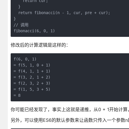
    return cur;

  }

  return fibonacci(n - 1, cur, pre + cur);

}

// 调用

修改后的计算逻辑是这样的：
f(6, 0, 1) 

= f(5, 1, 0 + 1) 

= f(4, 1, 1 + 1) 

= f(3, 2, 1 + 2) 

= f(2, 3, 2 + 3)

= f(1, 5, 3 + 5)

你可能已经发现了，事实上这就是递推，从0 + 1开始计算
另外，可以使用ES6的默认参数来让函数只传入一个参数n