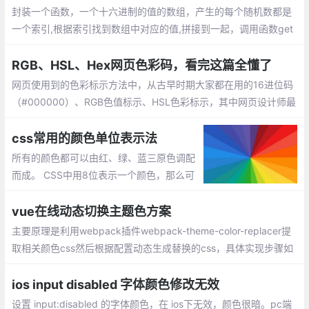
封装一个函数，一个十六进制的值的数组，产生的每个随机数都是
一个索引,根据索引找到数组中对应的值,拼接到一起，调用函数get
Color()就能随机获取一个16进制的颜色值
RGB、HSL、Hex网页色彩码，看完这篇全懂了
网页使用到的色彩标示方法中，从古早时期大家都在用的16进位码
（#000000）、RGB色值标示、HSL色彩标示，其中网页设计师最
常使用的16进位色码标示法，而16进位码又是如何计算色彩的呢？
css常用的颜色单位表示法
所有的颜色都可以由红、绿、蓝三原色调配
而成。 CSS中用8位表示一个颜色，那么可
以有28即256种颜色，所以总共可以表示25
6*256*256种颜色。CSS纵有多种颜色表
vue在线动态切换主题色方案
示： 十六进制表示法、rgb表示法、hsl色相
主要原理是利用webpack插件webpack-theme-color-replacer提
表示法、hsla色相表示法
取相关颜色css然后根据配置动态生成替换的css，具体实现步骤如
下：
ios input disabled 字体颜色修改无效
设置 input:disabled 的字体颜色，在 ios下无效，颜色很暗。pc端