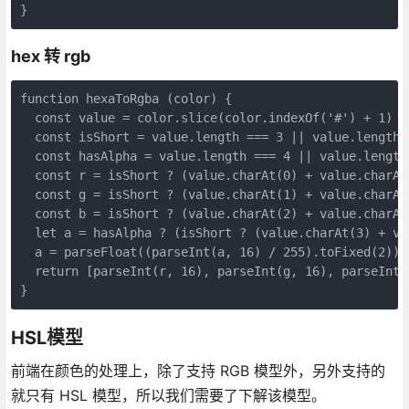
hex 转 rgb
function hexaToRgba (color) {

  const value = color.slice(color.indexOf('#') + 1)

  const isShort = value.length === 3 || value.length =
  const hasAlpha = value.length === 4 || value.length 
  const r = isShort ? (value.charAt(0) + value.charAt
  const g = isShort ? (value.charAt(1) + value.charAt
  const b = isShort ? (value.charAt(2) + value.charAt
  let a = hasAlpha ? (isShort ? (value.charAt(3) + va
  a = parseFloat((parseInt(a, 16) / 255).toFixed(2))

  return [parseInt(r, 16), parseInt(g, 16), parseInt(b
HSL模型
前端在颜色的处理上，除了支持 RGB 模型外，另外支持的
就只有 HSL 模型，所以我们需要了下解该模型。