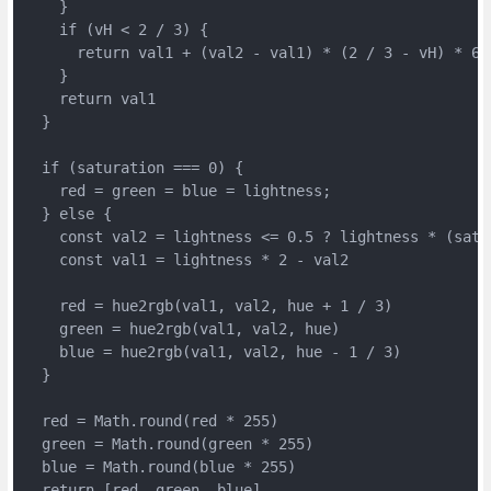
    }

    if (vH < 2 / 3) {

      return val1 + (val2 - val1) * (2 / 3 - vH) * 6

    }

    return val1

  }

  if (saturation === 0) {

    red = green = blue = lightness;

  } else {

    const val2 = lightness <= 0.5 ? lightness * (satu
    const val1 = lightness * 2 - val2

    red = hue2rgb(val1, val2, hue + 1 / 3)

    green = hue2rgb(val1, val2, hue)

    blue = hue2rgb(val1, val2, hue - 1 / 3)

  }

  red = Math.round(red * 255)

  green = Math.round(green * 255)

  blue = Math.round(blue * 255)

  return [red, green, blue]
