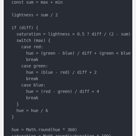
  const sum = max + min

  lightness = sum / 2

  if (diff) {

    saturation = lightness > 0.5 ? diff / (2 - sum) : 
    switch (max) {

      case red:

        hue = (green - blue) / diff + (green < blue ? 
        break

      case green:

        hue = (blue - red) / diff + 2

        break

      case blue:

        hue = (red - green) / diff + 4

        break

    }

    hue = hue / 6

  }

  hue = Math.round(hue * 360)

  saturation = Math.round(saturation * 100)
