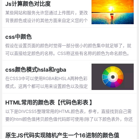
黛绿、胭脂、藕荷、豆绿、宝蓝、秋香、玄色、牙色、黄栌、靛
Js计算颜色对比度
蓝、明黄、朱砂、石绿
某些网站和服务允许您通过上传图片，更改
背景颜色或设计的其他方面来自定义您的个
人资料。作为客户，此个性化将Web应用程
序转换为您存储数据的小窝。
css中颜色
假设在设置页面的颜色时觉得一部分很小的颜色集中就足够了，就
可以直接给定颜色的名称。CSS称这些有名称的颜色为命名颜色。
命名颜色的关键字有限，css定义了17个标准色：浅绿色，黑色，
蓝色
css颜色模式hsla和rgba
在CSS3中可以使用RGBA和HSLA两种色彩
模式，这两个都可以用来设置颜色以及指定
透明度。RGBA无法直观看出是什么颜色。
并且如果想要对颜色进行调整也无法简单做
HTML常用的颜色表【代码色彩表 】
到
以下是DIVCSS5整理常用的HTML颜色表，参考，直接找到自己需
要的html颜色值拷贝颜色值代码即可使用(除了以下颜色表外，你还
可以使用PS软件获取颜色值：http://www.divcss5.com/html/h63
5.shtml)。
原生JS代码实现随机产生一个16进制的颜色值