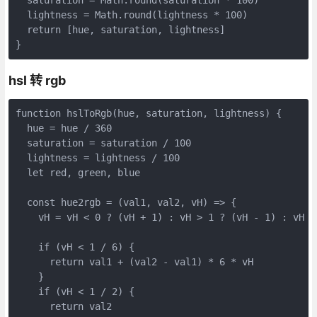
  lightness = Math.round(lightness * 100)

  return [hue, saturation, lightness]

hsl 转 rgb
function hslToRgb(hue, saturation, lightness) {

  hue = hue / 360

  saturation = saturation / 100

  lightness = lightness / 100

  let red, green, blue

  const hue2rgb = (val1, val2, vH) => {

    vH = vH < 0 ? (vH + 1) : vH > 1 ? (vH - 1) : vH

    if (vH < 1 / 6) {

      return val1 + (val2 - val1) * 6 * vH

    }

    if (vH < 1 / 2) {

      return val2
