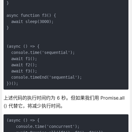
}

async function f3() {

  await sleep(3000);

}

(async () => {

  console.time('sequential');

  await f1();

  await f2();

  await f3();

  console.timeEnd('sequential');  

})();
上述代码的执行时间约为 6 秒。但如果我们用 Promise.all
() 代替它，将减少执行时间。
(async () => {

    console.time('concurrent');
