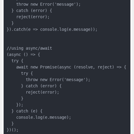
    throw new Error('message');

  } catch (error) {

    reject(error);

  }

}).catch(e => console.log(e.message));

//using async/await

(async () => {

  try {

    await new Promise(async (resolve, reject) => {

      try {

        throw new Error('message');

      } catch (error) {

        reject(error);

      }

    });

  } catch (e) {

    console.log(e.message);

  }

})();