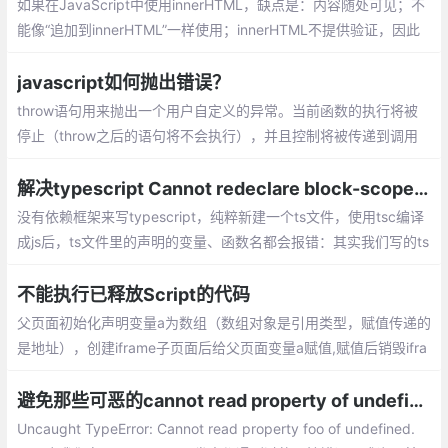
如果在JavaScript中使用innerHTML，缺点是：内容随处可见；不
能像“追加到innerHTML”一样使用；innerHTML不提供验证，因此
我们可能会在文档中插入有效的和破坏性的HTML并将其中断
javascript如何抛出错误？
throw语句用来抛出一个用户自定义的异常。当前函数的执行将被
停止（throw之后的语句将不会执行），并且控制将被传递到调用
堆栈中的第一个catch块。如果调用者函数中没有catch块，程序将
会终止。
解决typescript Cannot redeclare block-scoped variable
没有依赖框架来写typescript，纯粹新建一个ts文件，使用tsc编译
成js后，ts文件里的声明的变量、函数名都会报错：其实我们写的ts
代码是没有问题的，只是ts会对我们声明的变量、具名函数、class
都放在了全局作用域
不能执行已释放Script的代码
父页面初始化声明变量a为数组（数组对象是引用类型，赋值传递的
是地址），创建iframe子页面后给父页面变量a赋值,赋值后销毁ifra
me子页面，再次调用变量a的时候就会抛出异常‘SCRIPT5011:不能
执行已释放Script的代码’。
避免那些可恶的cannot read property of undefined 错误
Uncaught TypeError: Cannot read property foo of undefined.