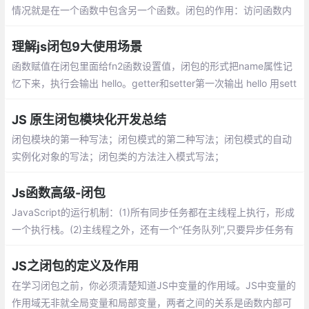
情况就是在一个函数中包含另一个函数。闭包的作用：访问函数内
部变量、保持函数在环境中一直存在，不会被垃圾回收机制处理
理解js闭包9大使用场景
函数赋值在闭包里面给fn2函数设置值，闭包的形式把name属性记
忆下来，执行会输出 hello。getter和setter第一次输出 hello 用sett
er以后再输出 world ，这样做可以封装成公共方法
JS 原生闭包模块化开发总结
闭包模块的第一种写法；闭包模式的第二种写法；闭包模式的自动
实例化对象的写法；闭包类的方法注入模式写法；
Js函数高级-闭包
JavaScript的运行机制：(1)所有同步任务都在主线程上执行，形成
一个执行栈。(2)主线程之外，还有一个“任务队列”,只要异步任务有
了运行结果，就在“任务队列”之中放置一个事件。
JS之闭包的定义及作用
在学习闭包之前，你必须清楚知道JS中变量的作用域。JS中变量的
作用域无非就全局变量和局部变量，两者之间的关系是函数内部可