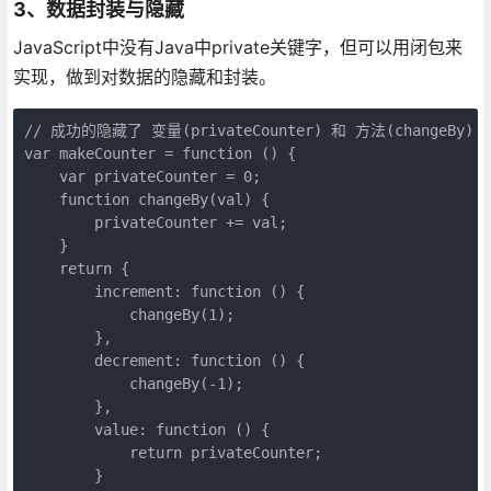
3、数据封装与隐藏
JavaScript中没有Java中private关键字，但可以用闭包来
实现，做到对数据的隐藏和封装。
// 成功的隐藏了 变量(privateCounter) 和 方法(changeBy)

var makeCounter = function () {

    var privateCounter = 0;

    function changeBy(val) {

        privateCounter += val;

    }

    return {

        increment: function () {

            changeBy(1);

        },

        decrement: function () {

            changeBy(-1);

        },

        value: function () {

            return privateCounter;

        }
