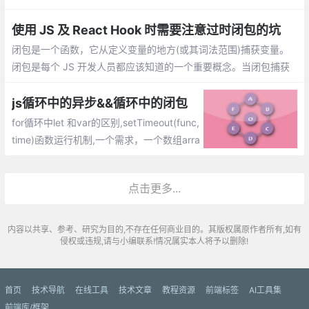
以直接访问全局变量，但是函数外部是无法读取函数内部的局部变
量的
使用 JS 及 React Hook 时需要注意过时闭包的坑
闭包是一个函数，它从定义变量的地方(或其词法范围)捕获变量。
闭包是每个 JS 开发人员都应该知道的一个重要概念。当闭包捕获
过时的变量时，就会出现过时闭包的问题
js循环中的异步&&循环中的闭包
for循环中let 和var的区别,setTimeout(func,
time)函数运行机制,一个需求，一个数组arra
y[1,2,3,4,5],循环打印，间隔1秒
点击更多...
内容以共享、参考、研究为目的,不存在任何商业目的。其版权属原作者所有,如有
侵权或违规,请与小编联系!情况属实本人将予以删除!
首页
技术导航
在线工具
技术文章
教程资源
前端标签
AI工具集
前端库/框架