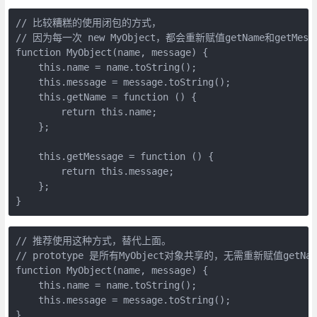
// 比较糟糕的使用闭包的方式，

// 因为每一次 new MyObject，都会重新赋值getName和getMessa
function MyObject(name, message) {

    this.name = name.toString();

    this.message = message.toString();

    this.getName = function () {

        return this.name;

    };

    this.getMessage = function () {

        return this.message;

    };

// 推荐使用这种方式，替代上面。

// prototype 是所有MyObject对象共享的，无需重新赋值getName和
function MyObject(name, message) {

    this.name = name.toString();

    this.message = message.toString();

}
