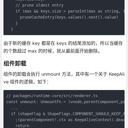
    // prune oldest entry

    if (max && keys.size > parseInt(max as string, 10)
      pruneCacheEntry(keys.values().next().value)

    }

由于新的缓存 key 都是在 keys 的结尾添加的，所以当缓存
的个数超过 max 的时候，就从最前面开始删除。
组件卸载
组件的卸载会执行 unmount 方法，其中有一个关于 KeepAli
ve 组件的逻辑，如下：
// packages/runtime-core/src/renderer.ts

const unmount: UnmountFn = (vnode,parentComponent,par
  ...

  if (shapeFlag & ShapeFlags.COMPONENT_SHOULD_KEEP_ALI
    ;(parentComponent!.ctx as KeepAliveContext).deacti
    return
