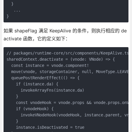
  }

   ...

如果 shapeFlag 满足 KeepAlive 的条件，则执行相应的 de
activate 函数，它的定义如下：
// packages/runtime-core/src/components/KeepAlive.ts

sharedContext.deactivate = (vnode: VNode) => {

  const instance = vnode.component!

  move(vnode, storageContainer, null, MoveType.LEAVE, 
  queuePostRenderEffect(() => {

    if (instance.da) {

      invokeArrayFns(instance.da)

    }

    const vnodeHook = vnode.props && vnode.props.onVno
    if (vnodeHook) {

      invokeVNodeHook(vnodeHook, instance.parent, vnod
    }

    instance.isDeactivated = true
