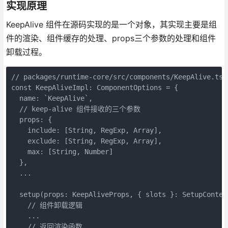
实现原理
KeepAlive 组件在源码实现的是一个对象，其实现主要是组
件的渲染、组件缓存的处理、props三个参数的处理和组件
卸载过程。
// packages/runtime-core/src/components/KeepAlive.ts

const KeepAliveImpl: ComponentOptions = {

  name: `KeepAlive`,

  // keep-alive 组件接收的三个参数

  props: {

    include: [String, RegExp, Array],

    exclude: [String, RegExp, Array],

    max: [String, Number]

  },

  ...

  setup(props: KeepAliveProps, { slots }: SetupContext
    // 组件卸载逻辑

    ...

    // 返回渲染函数
