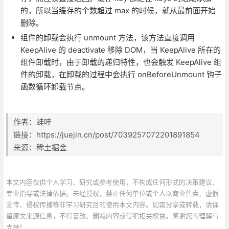
的，所以当缓存的个数超过 max 的时候，就从最前面开始
删除。
组件的卸载会执行 unmount 方法，该方法直接调用
KeepAlive 的 deactivate 移除 DOM，当 KeepAlive 所在的
组件卸载时，由于卸载的递归特性，也会触发 KeepAlive 组
件的卸载，在卸载的过程中会执行 onBeforeUnmount 钩子
函数循环卸载节点。
作者：蛙哇
链接：https://juejin.cn/post/7039257072201891854
来源：稀土掘金
本文内容仅供个人学习、研究或参考使用，不构成任何形式的决策建议、
专业指导或法律依据。未经授权，禁止任何单位或个人以商业售卖、虚假
宣传、侵权传播等非学习研究目的使用本文内容。如需分享或转载，请保
留原文来源信息，不得篡改、删减内容或侵犯相关权益。感谢您的理解与
支持！