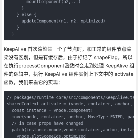
        mountComponent(n2,...)

      }

    } else {

      updateComponent(n1, n2, optimized)

    }

KeepAlive 首次渲染某一个子节点时，和正常的组件节点渲
染没有区别，但是有缓存后，由于标记了 shapeFlag，所以
在执行processComponent函数时会走到处理 KeepAlive 组
件的逻辑中，执行 KeepAlive 组件实例上下文中的 activate
函数，我们来看它的实现：
// packages/runtime-core/src/components/KeepAlive.ts

sharedContext.activate = (vnode, container, anchor, is
  const instance = vnode.component!

  move(vnode, container, anchor, MoveType.ENTER, paren
  // in case props have changed

  patch(instance.vnode,vnode,container,anchor,instanc
    vnode.slotScopeIds,optimized
