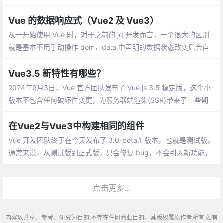
段： 初始化阶段 --> 依赖收集阶段 --> 数据响应阶段
Vue 的数据响应式（Vue2 及 Vue3）
从一开始使用 Vue 时，对于之前的 jq 开发而言，一个很大的区别
就是基本不用手动操作 dom，data 中声明的数据状态改变后会自
动重新渲染相关的 dom。换句话说就是 Vue 自己知道哪个数据状
态发生了变化及哪里有用到这个数据需要随之修改。
Vue3.5 新特性有哪些？
2024年9月3日，Vue 官方团队发布了 Vue.js 3.5 稳定版，这个小
版本不包含任何破坏性变更，为服务器端渲染(SSR)带来了一些期
待已久的改进，同时包括了内部改进和实用的新功能。
在Vue2与Vue3中构建相同的组件
Vue 开发团队终于在今天发布了 3.0-beta.1 版本，也就是测试版。
通常来说，从测试版到正式版，只会修复 bug，不会引入新功能，
或者删改老功能。所以，如果你对新版本非常感兴趣，或者有新项
目即将上马，不妨尝试一下新版本
点击更多...
内容以共享、参考、研究为目的,不存在任何商业目的。其版权属原作者所有,如有