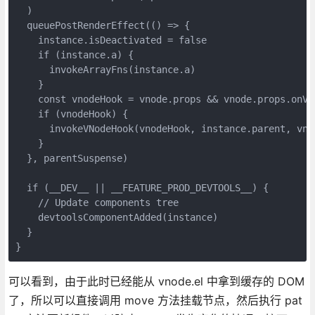
  )

  queuePostRenderEffect(() => {

    instance.isDeactivated = false

    if (instance.a) {

      invokeArrayFns(instance.a)

    }

    const vnodeHook = vnode.props && vnode.props.onVno
    if (vnodeHook) {

      invokeVNodeHook(vnodeHook, instance.parent, vnod
    }

  }, parentSuspense)

  if (__DEV__ || __FEATURE_PROD_DEVTOOLS__) {

    // Update components tree

    devtoolsComponentAdded(instance)

  }

可以看到，由于此时已经能从 vnode.el 中拿到缓存的 DOM
了，所以可以直接调用 move 方法挂载节点，然后执行 pat