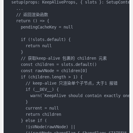
  setup(props: KeepAliveProps, { slots }: SetupContext
    ...

    // 返回渲染函数

    return () => {

      pendingCacheKey = null

      if (!slots.default) {

        return null

      }

      // 获取keep-alive 包裹的 children 元素

      const children = slots.default()

      const rawVNode = children[0]

      if (children.length > 1) {

        // keep-alive 只渲染单个子节点，大于1 报错

        if (__DEV__) {

          warn(`KeepAlive should contain exactly one c
        }

        current = null

        return children

      } else if (

        !isVNode(rawVNode) ||

        (!(rawVNode.shapeFlag & ShapeFlags.STATEFUL_CO