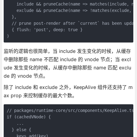
    include && pruneCache(name => matches(include, nam
    exclude && pruneCache(name => !matches(exclude, na
  },

  // prune post-render after `current` has been update
  { flush: 'post', deep: true }

监听的逻辑也很简单，当 include 发生变化的时候，从缓存
中删除那些 name 不匹配 include 的 vnode 节点；当 excl
ude 发生变化的时候，从缓存中删除那些 name 匹配 exclu
de 的 vnode 节点。
除了 include 和 exclude 之外，KeepAlive 组件还支持了 m
ax prop 来控制缓存的最大个数。
// packages/runtime-core/src/components/KeepAlive.ts

if (cachedVNode) {

    ...

  } else {

    keys.add(key)
