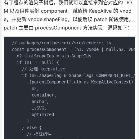
有了缓存的渲染子树后，我们就可以直接拿到它对应的 DO
M 以及组件实例 component，赋值给 KeepAlive 的 vnod
e，并更新 vnode.shapeFlag，以便后续 patch 阶段使用。
patch 主要由 processComponent 方法实现：源码如下：
  // packages/runtime-core/src/renderer.ts

  const processComponent = (n1: VNode | null,n2: VNode
    n2.slotScopeIds = slotScopeIds

    if (n1 == null) {

      // 处理 keep-alive

      if (n2.shapeFlag & ShapeFlags.COMPONENT_KEPT_ALI
        ;(parentComponent!.ctx as KeepAliveContext).ac
          n2,

          container,

          anchor,

          isSVG,

          optimized

        )

      } else {

        // 挂载组件
