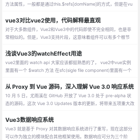
方法属性，一般都是通过this.$refs[domName]的方式，但是在vu
e3的setup中是没有this的,那么如何获取$refs呢？
vue3对比vue2使用，代码解释最直观
对于大多数组件，Vue2和Vue3中的代码即使不完全相同，也是非
常相似的。但是，Vue3支持片段，这意味着组件可以有多个根节
点。这在呈现列表中组件以删除不必要的包装器div元素时特别有
用。但是，在本例中，表单组件的两个版本都将只保留一个根节点
浅谈Vue3的watchEffect用途
vue2里面的 watch api 大家应该都挺熟悉的了， vue2中vue实例
里面有一个 $watch 方法 在sfc(sigle file component)里面有一个
watch 选项。他可以实现在一个属性变更的时候，去执行我们想要
的行为
从 Proxy 到 Vue 源码，深入理解 Vue 3.0 响应系统
10 月 5 日，尤雨溪在 GitHub 开放了 Vue 3.0 处于 pre-alpha 状
态的源码，这次 Vue 3.0 Updates 版本的更新，将带来五项重大改
进：速度体积、可维护性、面向原生、易用性
Vue3数据响应系统
Vue3 就是基于 Proxy 对其数据响应系统进行了重写，现在这部分
可以作为独立的模块配合其他框架使用。数据响应可分为三个阶