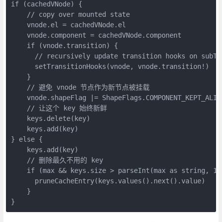
if (cachedVNode) {

    // copy over mounted state

    vnode.el = cachedVNode.el

    vnode.component = cachedVNode.component

    if (vnode.transition) {

      // recursively update transition hooks on subTre
      setTransitionHooks(vnode, vnode.transition!)

    }

    // 避免 vnode 节点作为新节点被挂载

    vnode.shapeFlag |= ShapeFlags.COMPONENT_KEPT_ALIVE
    // 让这个 key 始终新鲜

    keys.delete(key)

    keys.add(key)

} else {

    keys.add(key)

    // 删除最久不用的 key

    if (max && keys.size > parseInt(max as string, 10)
      pruneCacheEntry(keys.values().next().value)

    }
