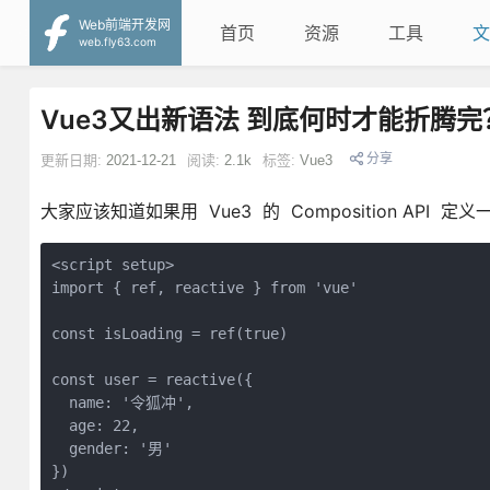
Web前端开发网
首页
资源
工具
文
web.fly63.com
Vue3又出新语法 到底何时才能折腾完
分享
更新日期:
2021-12-21
阅读:
2.1k
标签:
Vue3
大家应该知道如果用 Vue3 的 Composition API 定
<script setup>

import { ref, reactive } from 'vue'

const isLoading = ref(true)

const user = reactive({

  name: '令狐冲',

  age: 22,

  gender: '男'

})
