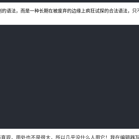
elte 自创的语法，而是一种长期在被废弃的边缘上疯狂试探的合法语法，
够直观，用处也不是很大，所以几乎没什么人用它！我在编辑器