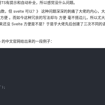
TS有提示和自动补全，所以感觉没什么问题。
余的函数，但 svelte 可以？》 这种问题深深的刺痛了大佬的内心
 方便 。而如今这种冗余的写法却与 方便 毫不搭边儿，所以尤
来还没 Svelte 方便是不是？于是乎大佬先后创建了三次不同的
lte 的中文官网给出来的一段例子：
);
