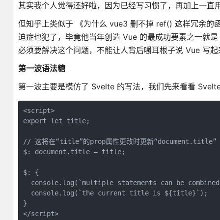
其实我个人觉得还好啦，因为已经写习惯了，再加上一直用
但知乎上类似于 《为什么 vue3 删不掉 ref() 这样冗
迫症也犯了，毕竟他当年创造 Vue 的最成功要素之一就是
必须要解决这个问题，不能让人背后嚼耳根子说 Vue 写起
第一波语法糖
第一波主要是模仿了 Svelte 的写法，我们先来看看 Sve
<script>

export let title;

// 这将在“title”的prop属性更改时更新“document.title”

$: document.title = title;

$: {

  console.log(`multiple statements can be combined`
  console.log(`the current title is ${title}`);

}
