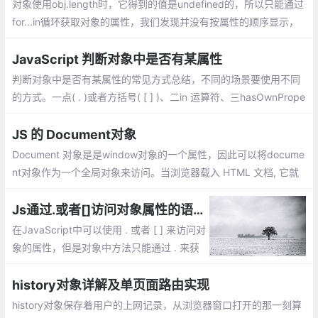
对象使用obj.length时，它得到的值是undefined的，所以只能通过
for...in循环获取对象的属性，我们发现并没有按属性的顺序显示，
而且顺序在各个浏览器下显示也不同。 这是为什么呢？
JavaScript 判断对象中是否有某属性
判断对象中是否有某属性的常见方式总结，不同的场景要使用不同
的方式。一点( . )或者方括号( [ ] )、二in 运算符、三hasOwnPrope
rty()。三种方式各有优缺点，不同的场景使用不同的方式，有时还
需要结合使用
JS 的 Document对象
Document 对象是是window对象的一个属性，因此可以将docume
nt对象作为一个全局对象来访问。当浏览器载入 HTML 文档, 它就
会成为 Document 对象。Document对象的 属性和方法
Js通过.或者[]访问对象属性的语法、性能等区别
在JavaScript中可以使用 . 或者 [ ] 来访问对
象的属性，但是对象中方法只能通过 . 来获
取；使用.运算符来存取对象的属性的值。或
者使用[]作为一个关联数组来存取对象的属
history对象详解及单页面路由实现
性。但是这两种方式有什么区别了？
history对象保存着用户的上网记录，从浏览器窗口打开的那一刻算