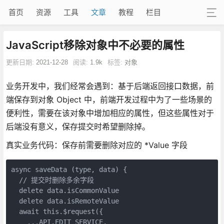
首页
资源
工具
文章
教程
栏目
JavaScript移除对象中不必要的属性
更新日期:
2021-12-28
阅读:
1.9k
标签:
对象
业务开发中，我们经常会遇到：基于后端返回接口数据，前
端保存到对象 Object 中，前端开发过程中为了一些场景的
便利性，需要在该对象中增加相应的属性，但这些属性对于
后端没有意义，保存提交时希望删除掉。
真实业务代码：保存前需要删除对应的 *Value 字段
async saveData (type, data) {

  // 提交时删除多余字段

  delete data.isCommonValue

  delete data.isRemoteValue

  await this.$request({

    ...API.EDIT_SERVICE,
