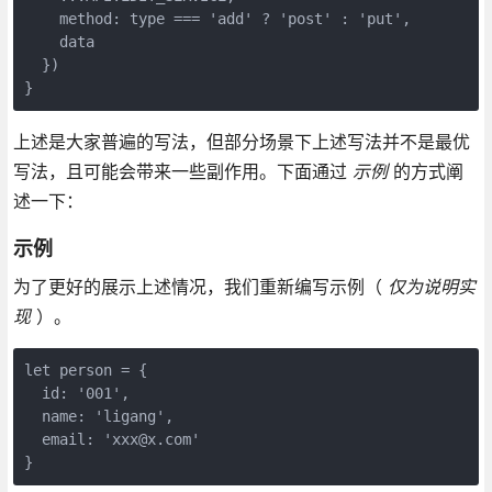
    method: type === 'add' ? 'post' : 'put',

    data

  })

}
上述是大家普遍的写法，但部分场景下上述写法并不是最优
写法，且可能会带来一些副作用。下面通过
示例
的方式阐
述一下：
示例
为了更好的展示上述情况，我们重新编写示例（
仅为说明实
现
）。
let person = {

  id: '001',

  name: 'ligang', 

  email: 'xxx@x.com'

}