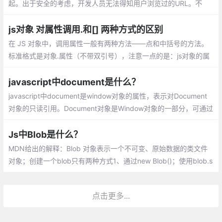
起。出于安全的考虑，开发人员无法得知用户浏览过的URL。不
过，借由用户访问过的页面列表，同样可以在不知道实际URL的情
况下实现后退与前进
js对象 对属性调用.和[] 两种方式的区别
在 JS 对象中，调用属性一般有两种方法——点和中括号的方法。
标准格式是对象.属性（不带双引号），注意一点的是：js对象的属
性,key标准是不用加引号的，加也可以，特别的情况必须加，如果k
ey数字啊，表达式啊等等
javascript中document是什么？
javascript中document是window对象的属性，表示对Document
对象的只读引用。Document对象是Window对象的一部分，可通过
window.document属性对其进行访问。
Js中Blob是什么？
MDN给出的解释：Blob 对象表示一个不可变、原始数据的类文件
对象；创建一个blob只有两种方式1、通过new Blob()；使用blob.s
lice切割，创建一个新的blob对象；读取blob唯一方式，使用fileRe
ader
点击更多...