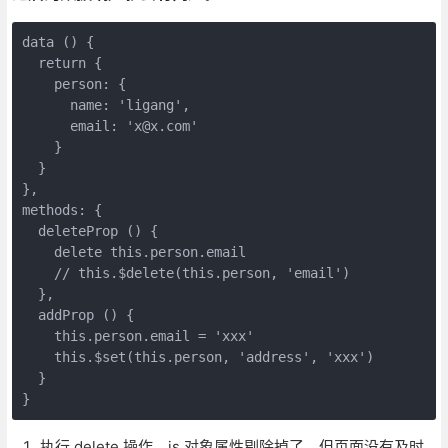
data () {

  return {

    person: {

      name: 'ligang',

      email: 'x@x.com'

    }

  }

},

methods: {

  deleteProp () {

    delete this.person.email

    // this.$delete(this.person, 'email')

  },

  addProp () {

    this.person.email = 'xxx'

    this.$set(this.person, 'address', 'xxx')

  }

}
执行 delete 操作，js 对象属性剔除掉了，但页面没有及时