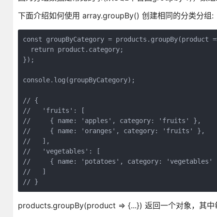
下面介绍如何使用 array.groupBy() 创建相同的分类分组:
const groupByCategory = products.groupBy(product =>
  return product.category;

});

console.log(groupByCategory); 

// {

//   'fruits': [

//     { name: 'apples', category: 'fruits' }, 

//     { name: 'oranges', category: 'fruits' },

//   ],

//   'vegetables': [

//     { name: 'potatoes', category: 'vegetables' }
//   ]

// }
products.groupBy(product => {...}) 