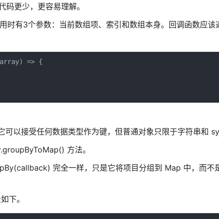
uce() 代码更少，更容易理解。
数，该函数被调用时有3个参数：当前数组项、索引和数组本身。回调函数应
rray) => {

是它可以接受任何数据类型作为键，但普通对象只限于字符串和 sym
oupByToMap() 方法。
ay.groupBy(callback) 完全一样，只是它将项目分组到 Map 中
法如下。