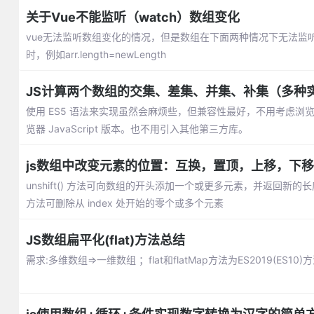
关于Vue不能监听（watch）数组变化
vue无法监听数组变化的情况，但是数组在下面两种情况下无法监听：利用索
时，例如arr.length=newLength
JS计算两个数组的交集、差集、并集、补集（多种
使用 ES5 语法来实现虽然会麻烦些，但兼容性最好，不用考虑浏览器 
览器 JavaScript 版本。也不用引入其他第三方库。
js数组中改变元素的位置：互换，置顶，上移，下移
unshift() 方法可向数组的开头添加一个或更多元素，并返回新的长度
方法可删除从 index 处开始的零个或多个元素
JS数组扁平化(flat)方法总结
需求:多维数组=>一维数组 ；flat和flatMap方法为ES2019(ES