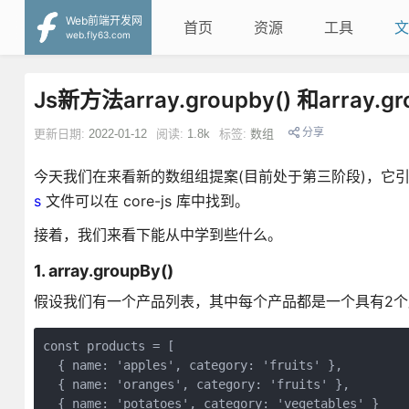
Web前端开发网
首页
资源
工具
文
web.fly63.com
Js新方法array.groupby() 和array.gr
分享
更新日期:
2022-01-12
阅读:
1.8k
标签:
数组
今天我们在来看新的数组组提案(目前处于第三阶段)，它引入了新方法 ar
s
文件可以在 core-js 库中找到。
接着，我们来看下能从中学到些什么。
1. array.groupBy()
假设我们有一个产品列表，其中每个产品都是一个具有2个属性的对象
const products = [

  { name: 'apples', category: 'fruits' },

  { name: 'oranges', category: 'fruits' },

  { name: 'potatoes', category: 'vegetables' }
