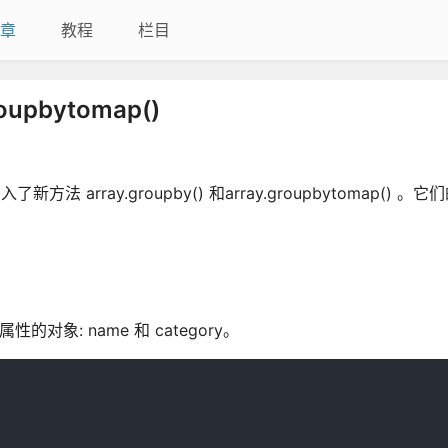
章
教程
栏目
oupbytomap()
ray.groupby() 和array.groupbytomap() 。它
: name 和 category。