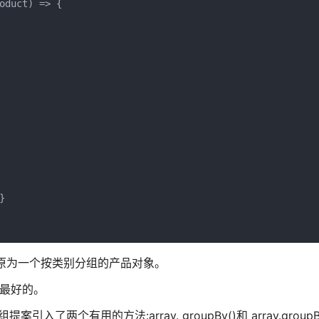
duct) => {



}) 将产品数组还原为一个按类别分组的产品对象。
是最好的。
入了两个有用的方法:array. groupBy()和 array.groupB