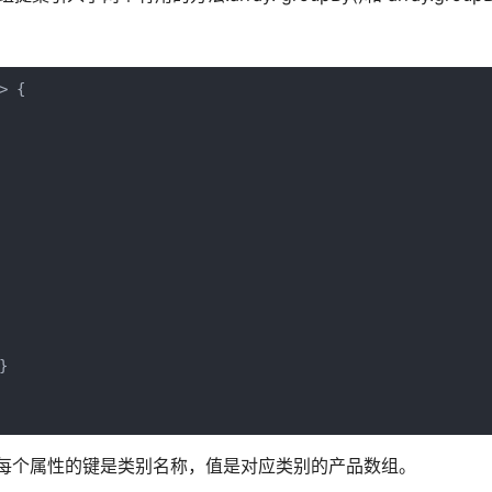
 {



返回一个对象，其中每个属性的键是类别名称，值是对应类别的产品数组。