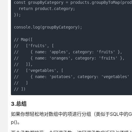
const groupByCategory = products.groupByToMap(produ
  return product.category;

});

console.log(groupByCategory); 

// Map([

//   ['fruits', [

//     { name: 'apples', category: 'fruits' }, 

//     { name: 'oranges', category: 'fruits' },

//   ]],

//   ['vegetables', [

//     { name: 'potatoes', category: 'vegetables' }
//   ]

// ])
3.总结
如果你想轻松地对数组中的项进行分组（类似于SQL中的GROUP BY
p()。