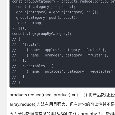
const groupByCategory = products.reduce((group, pro
  const { category } = product;

  group[category] = group[category] ?? [];

  group[category].push(product);

  return group;

}, {});

console.log(groupByCategory);

// {

//   'fruits': [

//     { name: 'apples', category: 'fruits' }, 

//     { name: 'oranges', category: 'fruits' },

//   ],

//   'vegetables': [

//     { name: 'potatoes', category: 'vegetables' }
//   ]

// }
products.reduce((acc, product) => { ... 
array.reduce()方法有用且强大，但有时它的可读性并不
因为分组数据是常见的事(从SQL中召回groupby ?)，数组组提案引