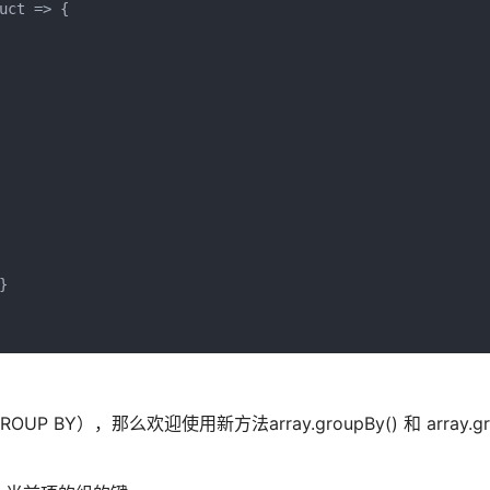
ct => {



），那么欢迎使用新方法array.groupBy() 和 array.gro