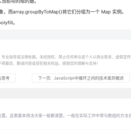
入当前项的组的键。
对象，而array.groupByToMap()将它们分组为一个 Map 实例。
yfill。
、专业指导或法律依据。未经授权，禁止任何单位或个人以商业售卖、虚假宣传
不得篡改、删减内容或侵犯相关权益。感谢您的理解与支持！
析与思考
下一页:
JavaScript中循环之间的技术差异概述
出现的位置。这里基本用法大家一般都清楚，一般在实际工作中常与数组的方法