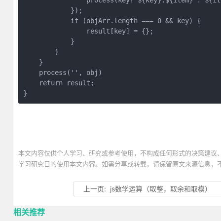
            	process(key?`${key}.${item}`:
            });
            if (objArr.length === 0 && key) {
            	result[key] = {};
            }
        }
    }
    process('', obj)
    return result;
}
本文内容仅供个人学习、研究或参考使用，不构成任何形式的决策建议
学习研究目的使用本文内容。如需分享或转载，请保留原文来源信息，
上一页:
js数学运算（取整，取余和取模）
相关推荐