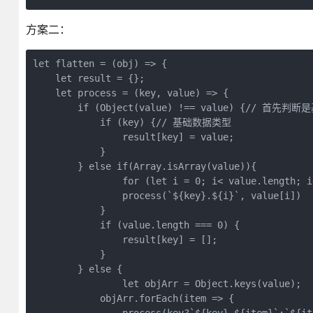
方案二：
let flatten = (obj) => {
    let result = {};
    let process = (key, value) => {
        if (Object(value) !== value) {//
            if (key) {// 基础数据类型
            	result[key] = value;
            }
        } else if(Array.isArray(value)){
       		for (let i = 0; i< value.length; 
            	process(`${key}.${i}`, value[i])
            }
            if (value.length === 0) {
            	result[key] = [];
            }
        } else {
        	let objArr = Object.keys(value);
            objArr.forEach(item => {