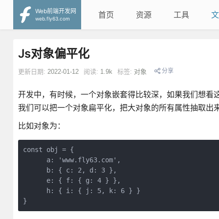
Web前端开发网
首页
资源
工具
文
web.fly63.com
Js对象偏平化
分享
更新日期:
2022-01-12
阅读:
1.9k
标签:
对象
开发中，有时候，一个对象嵌套得比较深，如果我们想看
我们可以把一个对象扁平化，把大对象的所有属性抽取出
比如对象为：
const obj = {
      a: 'www.fly63.com',
      b: { c: 2, d: 3 },
      e: { f: { g: 4 } },
      h: { i: { j: 5, k: 6 } }
}