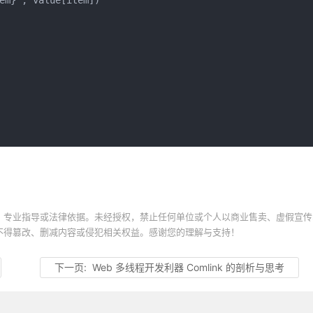
`${item}`, value[item])
、专业指导或法律依据。未经授权，禁止任何单位或个人以商业售卖、虚假宣传
不得篡改、删减内容或侵犯相关权益。感谢您的理解与支持！
下一页:
Web 多线程开发利器 Comlink 的剖析与思考