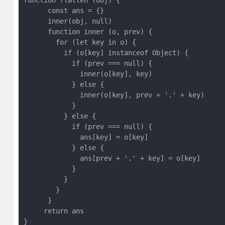
function flatten (obj) {
      const ans = {}
      inner(obj, null)
      function inner (o, prev) {
        for (let key in o) {
          if (o[key] instanceof Object) {
            if (prev === null) {
              inner(o[key], key)
            } else {
              inner(o[key], prev + '.' + key)
            }
          } else {
            if (prev === null) {
              ans[key] = o[key]
            } else {
              ans[prev + '.' + key] = o[key]
            }
          }
        }
      }
     return ans
}