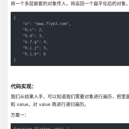
将一个多层嵌套的对象传入，将返回一个扁平化后的对象
{
    "a": "www.fly63.com",
    "b.c": 2,
    "b.d": 3,
    "e.f.g": 4,
    "h.i.j": 5,
    "h.i.k": 6
}
代码实现：
我们从结果入手，可以知道我们需要对象进行遍历，把里面
和 value，对 value 再进行递归遍历。
方案一：