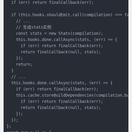
  if (err) return finalCallback(err);

  if (this.hooks.shouldEmit.call(compilation) === fals
    // ...

    // 生成stats实例

    const stats = new Stats(compilation);

    this.hooks.done.callAsync(stats, (err) => {

      if (err) return finalCallback(err);

      return finalCallback(null, stats);

    });

    return;

  }

  // ...

  this.hooks.done.callAsync(stats, (err) => {

    if (err) return finalCallback(err);

    this.cache.storeBuildDependencies(compilation.bui
      if (err) return finalCallback(err);

      return finalCallback(null, stats);

    });

  });

};
