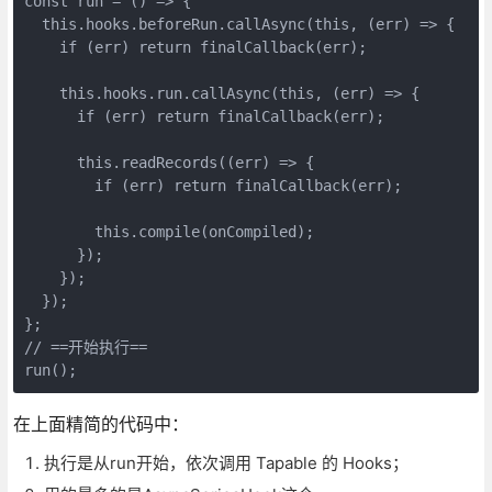
const run = () => {

  this.hooks.beforeRun.callAsync(this, (err) => {

    if (err) return finalCallback(err);

    this.hooks.run.callAsync(this, (err) => {

      if (err) return finalCallback(err);

      this.readRecords((err) => {

        if (err) return finalCallback(err);

        this.compile(onCompiled);

      });

    });

  });

};

// ==开始执行==

在上面精简的代码中：
执行是从run开始，依次调用 Tapable 的 Hooks；