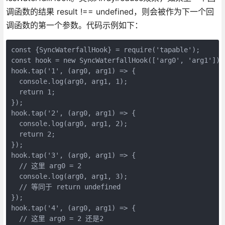
调函数的结果 result !== undefined，则会被作为下一个回
调函数的第一个参数。代码示例如下：
const {SyncWaterfallHook} = require('tapable');

const hook = new SyncWaterfallHook(['arg0', 'arg1']);

hook.tap('1', (arg0, arg1) => {

  console.log(arg0, arg1, 1);

  return 1;

});

hook.tap('2', (arg0, arg1) => {

  console.log(arg0, arg1, 2);

  return 2;

});

hook.tap('3', (arg0, arg1) => {

  // 这里 arg0 = 2

  console.log(arg0, arg1, 3);

  // 等同于 return undefined

});

hook.tap('4', (arg0, arg1) => {

  // 这里 arg0 = 2 还是2
