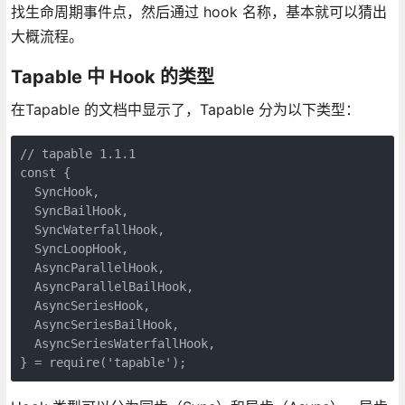
找生命周期事件点，然后通过 hook 名称，基本就可以猜出
大概流程。
Tapable 中 Hook 的类型
在Tapable 的文档中显示了，Tapable 分为以下类型：
// tapable 1.1.1

const {

  SyncHook,

  SyncBailHook,

  SyncWaterfallHook,

  SyncLoopHook,

  AsyncParallelHook,

  AsyncParallelBailHook,

  AsyncSeriesHook,

  AsyncSeriesBailHook,

  AsyncSeriesWaterfallHook,
