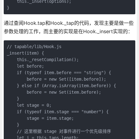
    this._insert(options);

通过查阅Hook.tap和Hook._tap的代码，发现主要是做一些
参数处理的工作，而主要的实现是在Hook._insert实现的：
// tapable/lib/Hook.js

_insert(item) {

    this._resetCompilation();

    let before;

    if (typeof item.before === "string") {

        before = new Set([item.before]);

    } else if (Array.isArray(item.before)) {

        before = new Set(item.before);

    }

    let stage = 0;

    if (typeof item.stage === "number") {

        stage = item.stage;

    }

    // 这里根据 stage 对事件进行一个优先级排序

    let i = this.taps.length;
