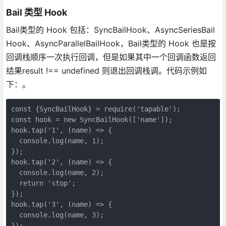
Bail 类型 Hook
Bail类型的 Hook 包括：SyncBailHook、AsyncSeriesBail
Hook、AsyncParallelBailHook，Bail类型的 Hook 也是按
回调栈顺序一次执行回调，但是如果其中一个回调函数返回
结果result !== undefined 则退出回调栈调。代码示例如
下：。
const {SyncBailHook} = require('tapable');

const hook = new SyncBailHook(['name']);

hook.tap('1', (name) => {

  console.log(name, 1);

});

hook.tap('2', (name) => {

  console.log(name, 2);

  return 'stop';

});

hook.tap('3', (name) => {

  console.log(name, 3);

});
