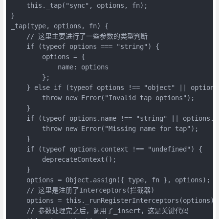
    this._tap("sync", options, fn);

}

_tap(type, options, fn) {

    // 这里主要进行了一些参数的类型判断

    if (typeof options === "string") {

        options = {

            name: options

        };

    } else if (typeof options !== "object" || options 
        throw new Error("Invalid tap options");

    }

    if (typeof options.name !== "string" || options.na
        throw new Error("Missing name for tap");

    }

    if (typeof options.context !== "undefined") {

        deprecateContext();

    }

    options = Object.assign({ type, fn }, options);

    // 这里是注册了Interceptors(拦截器)

    options = this._runRegisterInterceptors(options);

    // 参数处理完之后，调用了_insert，这是关键代码
