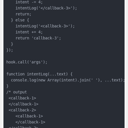
    intent -= 4;

    intentLog('</callback-3>');

    return;

  } else {

    intentLog('<callback-3>');

    intent += 4;

    return 'callback-3';

  }

});

hook.call('args');

function intentLog(...text) {

  console.log(new Array(intent).join(' '), ...text);

}

/* output

 <callback-1>

 </callback-1>

 <callback-2>

    <callback-1>

    </callback-1>

 </callback-2>
