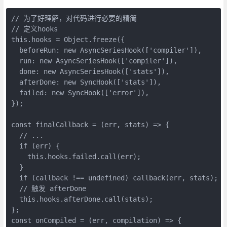
// 为了好理解，对代码进行必要的精简

// 定义hooks

this.hooks = Object.freeze({

  beforeRun: new AsyncSeriesHook(['compiler']),

  run: new AsyncSeriesHook(['compiler']),

  done: new AsyncSeriesHook(['stats']),

  afterDone: new SyncHook(['stats']),

  failed: new SyncHook(['error']),

});

const finalCallback = (err, stats) => {

  // ...

  if (err) {

    this.hooks.failed.call(err);

  }

  if (callback !== undefined) callback(err, stats);

  // 触发 afterDone

  this.hooks.afterDone.call(stats);

};

const onCompiled = (err, compilation) => {
