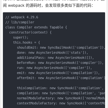
阅 webpack 的源码时，会发现很多类似下面的代码：
// webpack 4.29.6

// lib/compiler

class Compiler extends Tapable {

  constructor(context) {

    super();

    this.hooks = {

      shouldEmit: new SyncBailHook(['compilation']),

      done: new AsyncSeriesHook(['stats']),

      additionalPass: new AsyncSeriesHook([]),

      beforeRun: new AsyncSeriesHook(['compiler']),

      run: new AsyncSeriesHook(['compiler']),

      emit: new AsyncSeriesHook(['compilation']),

      afterEmit: new AsyncSeriesHook(['compilation']),
      thisCompilation: new SyncHook(['compilation', 'p
      compilation: new SyncHook(['compilation', 'param
      normalModuleFactory: new SyncHook(['normalModule
      contextModuleFactory: new SyncHook(['contextModu