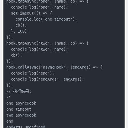
hook.tapAsync('one', (name, cb) => {

  console.log('one', name);

  setTimeout(() => {

    console.log('one timeout');

    cb();

  }, 100);

});

hook.tapAsync('two', (name, cb) => {

  console.log('two', name);

  cb();

});

hook.callAsync('asyncHook', (endArgs) => {

  console.log('end');

  console.log('endArgs', endArgs);

});

// 执行结果:

/*

one asyncHook

one timeout

two asyncHook

end

endArgs undefined
