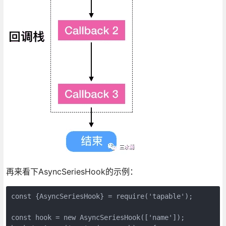
再来看下AsyncSeriesHook的示例：
const {AsyncSeriesHook} = require('tapable');

const hook = new AsyncSeriesHook(['name']);
