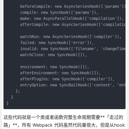
      beforeCompile: new AsyncSeriesHook(['params']),

      compile: new SyncHook(['params']),

      make: new AsyncParallelHook(['compilation']),

      afterCompile: new AsyncSeriesHook(['compilation'
      watchRun: new AsyncSeriesHook(['compiler']),

      failed: new SyncHook(['error']),

      invalid: new SyncHook(['filename', 'changeTime']
      watchClose: new SyncHook([]),

      environment: new SyncHook([]),

      afterEnvironment: new SyncHook([]),

      afterPlugins: new SyncHook(['compiler']),

      entryOption: new SyncBailHook(['context', 'entry
    };

  }

这些代码就是一个类或者函数完整生命周期需要**「走过的
路」**，所有 Webpack 代码虽然代码量很大，但是从hook