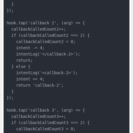
  }

});

hook.tap('callback 2', (arg) => {

  callbackCalledCount2++;

  if (callbackCalledCount2 === 2) {

    callbackCalledCount2 = 0;

    intent -= 4;

    intentLog('</callback-2>');

    return;

  } else {

    intentLog('<callback-2>');

    intent += 4;

    return 'callback-2';

  }

});

hook.tap('callback 3', (arg) => {

  callbackCalledCount3++;

  if (callbackCalledCount3 === 2) {

    callbackCalledCount3 = 0;
