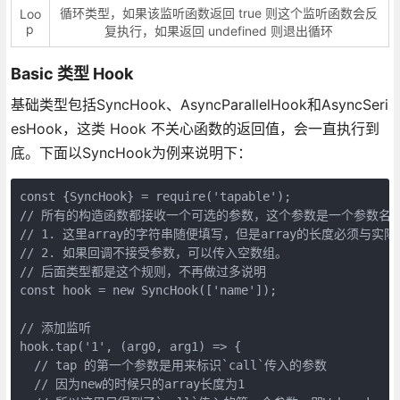
循环类型，如果该监听函数返回 true 则这个监听函数会反
Loo
p
复执行，如果返回 undefined 则退出循环
Basic 类型 Hook
基础类型包括SyncHook、AsyncParallelHook和AsyncSeri
esHook，这类 Hook 不关心函数的返回值，会一直执行到
底。下面以SyncHook为例来说明下：
const {SyncHook} = require('tapable');

// 所有的构造函数都接收一个可选的参数，这个参数是一个参数名的
// 1. 这里array的字符串随便填写，但是array的长度必须与实
// 2. 如果回调不接受参数，可以传入空数组。

// 后面类型都是这个规则，不再做过多说明

const hook = new SyncHook(['name']);

// 添加监听

hook.tap('1', (arg0, arg1) => {

  // tap 的第一个参数是用来标识`call`传入的参数

  // 因为new的时候只的array长度为1
