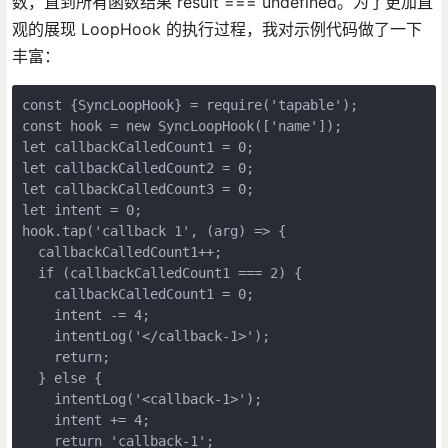
数，直到所有函数结果 result === undefined。为了更加直
观的展现 LoopHook 的执行过程，我对示例代码做了一下
丰富：
const {SyncLoopHook} = require('tapable');

const hook = new SyncLoopHook(['name']);

let callbackCalledCount1 = 0;

let callbackCalledCount2 = 0;

let callbackCalledCount3 = 0;

let intent = 0;

hook.tap('callback 1', (arg) => {

  callbackCalledCount1++;

  if (callbackCalledCount1 === 2) {

    callbackCalledCount1 = 0;

    intent -= 4;

    intentLog('</callback-1>');

    return;

  } else {

    intentLog('<callback-1>');

    intent += 4;

    return 'callback-1';
