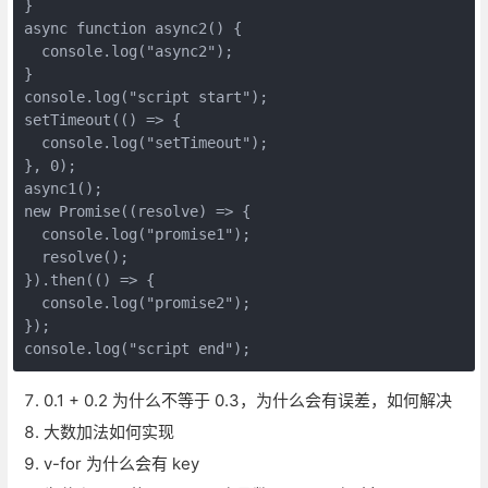
}

async function async2() {

  console.log("async2");

}

console.log("script start");

setTimeout(() => {

  console.log("setTimeout");

}, 0);

async1();

new Promise((resolve) => {

  console.log("promise1");

  resolve();

}).then(() => {

  console.log("promise2");

});

0.1 + 0.2 为什么不等于 0.3，为什么会有误差，如何解决
大数加法如何实现
v-for 为什么会有 key