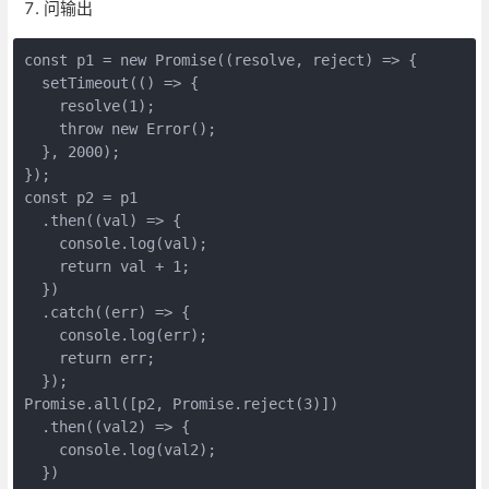
问输出
const p1 = new Promise((resolve, reject) => {

  setTimeout(() => {

    resolve(1);

    throw new Error();

  }, 2000);

});

const p2 = p1

  .then((val) => {

    console.log(val);

    return val + 1;

  })

  .catch((err) => {

    console.log(err);

    return err;

  });

Promise.all([p2, Promise.reject(3)])

  .then((val2) => {

    console.log(val2);

  })
