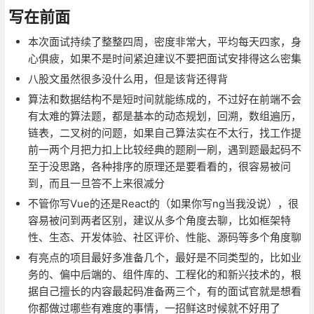
写在前面
本次面试持续了整整四周，密度非常大，平均每天四家，身
心俱疲，如果不是时间紧迫建议不要把面试安排得这么密集
八股文虽然很多没什么用，但是该背还得背
算法和数据结构不是短时间就能练成的，不过好在前端不会
有太难的算法题，都是基本的动态规划，回溯，数组遍历，
链表，二叉树的问题，如果自己算法实在不太行，找工作提
前一两个月把力扣上比较经典的题刷一刷，遇到题最起码不
至于没思路，各种排序的原理还是要看看的，很容易被问
到，而且一旦答不上来很减分
不管你写Vue的还是React的（如果你写ng当我没说），很
容易被问到两者区别，建议从多个角度去聊，比如框架特
性、生态、开发体验、社区评价、性能、源码等多个角度聊
有亮点的项目最好多准备几个，最好是不同类型的，比如业
务的、偏中后端的、组件库的、工程化的和新兴技术的，根
据自己擅长的内容最起码准备两三个，有的面试官就是想看
你都做过哪些有难度的事情，一招鲜这时候就不好用了