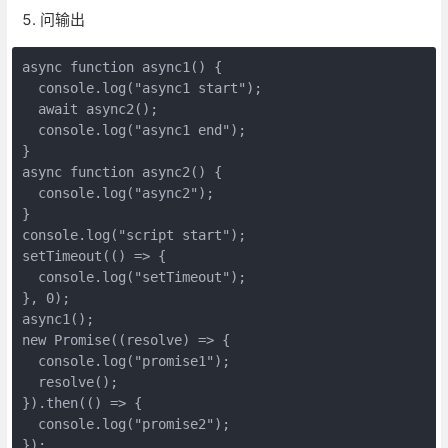
问输出
async function async1() {

  console.log("async1 start");

  await async2();

  console.log("async1 end");

}

async function async2() {

  console.log("async2");

}

console.log("script start");

setTimeout(() => {

  console.log("setTimeout");

}, 0);

async1();

new Promise((resolve) => {

  console.log("promise1");

  resolve();

}).then(() => {

  console.log("promise2");

});
