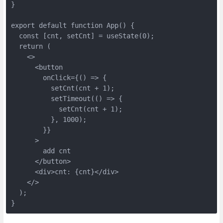
}

export default function App() {

  const [cnt, setCnt] = useState(0);

  return (

    <>

      <button

        onClick={() => {

          setCnt(cnt + 1);

          setTimeout(() => {

            setCnt(cnt + 1);

          }, 1000);

        }}

      >

        add cnt

      </button>

      <div>cnt: {cnt}</div>

    </>

  );
