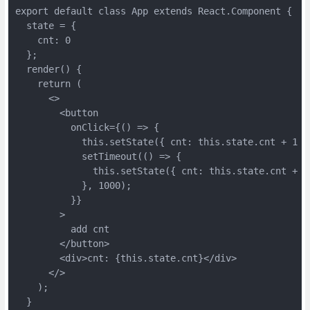
export default class App extends React.Component {

  state = {

    cnt: 0

  };

  render() {

    return (

      <>

        <button

          onClick={() => {

            this.setState({ cnt: this.state.cnt + 1 })
            setTimeout(() => {

              this.setState({ cnt: this.state.cnt + 1 
            }, 1000);

          }}

        >

          add cnt

        </button>

        <div>cnt: {this.state.cnt}</div>

      </>

    );

  }
