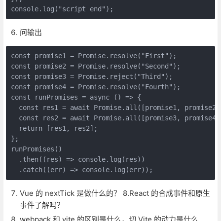
问输出
const promise1 = Promise.resolve("First");

const promise2 = Promise.resolve("Second");

const promise3 = Promise.reject("Third");

const promise4 = Promise.resolve("Fourth");

const runPromises = async () => {

  const res1 = await Promise.all([promise1, promise2])
  const res2 = await Promise.all([promise3, promise4])
  return [res1, res2];

};

runPromises()

  .then((res) => console.log(res))

Vue 的 nextTick 是做什么的？ 8.React 的合成事件和原生
事件了解吗？
webpack 和 vite 的区别是什么，切 Vite 的动力是什么