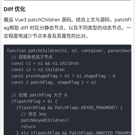
Diff 优化
搬运 Vue3 patchChildren 源码。结合上文与源码，patchFl
ag帮助 diff 时区分静态节点，以及不同类型的动态节点。一
定程度地减少节点本身及其属性的比对。
function patchChildren(n1, n2, container, parentAncho
  // 获取新老孩子节点
  const c1 = n1 && n1.children
  const c2 = n2.children
  const prevShapeFlag = n1 ? n1.shapeFlag : 0
  const { patchFlag, shapeFlag } = n2
  // 处理 patchFlag 大于 0 
  if(patchFlag > 0) {
    if(patchFlag && PatchFlags.KEYED_FRAGMENT) {
      // 存在 key
      patchKeyedChildren()
      return
    } els if(patchFlag && PatchFlags.UNKEYED_FRAGMENT