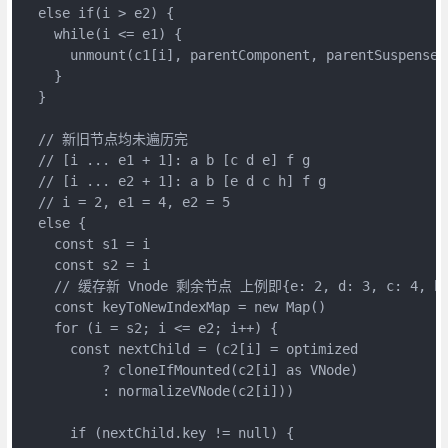
  else if(i > e2) {
    while(i <= e1) {
      unmount(c1[i], parentComponent, parentSuspense,
    }
  }
  // 新旧节点均未遍历完
  // [i ... e1 + 1]: a b [c d e] f g
  // [i ... e2 + 1]: a b [e d c h] f g
  // i = 2, e1 = 4, e2 = 5
  else {
    const s1 = i
    const s2 = i
    // 缓存新 Vnode 剩余节点 上例即{e: 2, d: 3, c: 4, h:
    const keyToNewIndexMap = new Map()
    for (i = s2; i <= e2; i++) {
      const nextChild = (c2[i] = optimized
          ? cloneIfMounted(c2[i] as VNode)
          : normalizeVNode(c2[i]))
      if (nextChild.key != null) {