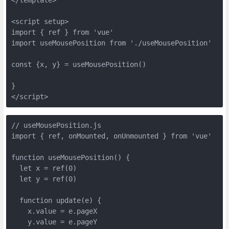
<script setup>
import { ref } from 'vue'
import useMousePosition from './useMousePosition'
const {x, y} = useMousePosition()
}
</script>
// useMousePosition.js
import { ref, onMounted, onUnmounted } from 'vue'
function useMousePosition() {
  let x = ref(0)
  let y = ref(0)
  function update(e) {
    x.value = e.pageX
    y.value = e.pageY