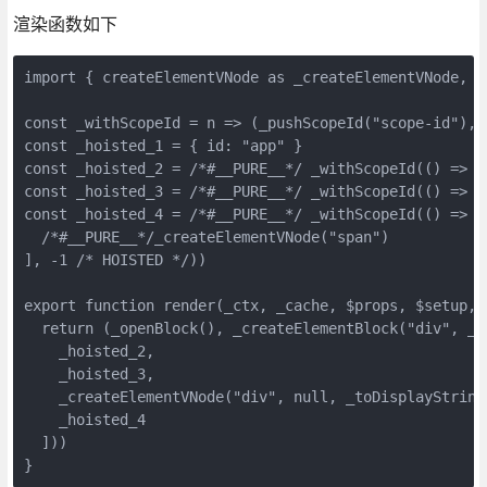
渲染函数如下
import { createElementVNode as _createElementVNode, t
const _withScopeId = n => (_pushScopeId("scope-id"),n
const _hoisted_1 = { id: "app" }
const _hoisted_2 = /*#__PURE__*/ _withScopeId(() => 
const _hoisted_3 = /*#__PURE__*/ _withScopeId(() =>
const _hoisted_4 = /*#__PURE__*/ _withScopeId(() => /
  /*#__PURE__*/_createElementVNode("span")
], -1 /* HOISTED */))
export function render(_ctx, _cache, $props, $setup, 
  return (_openBlock(), _createElementBlock("div", _h
    _hoisted_2,
    _hoisted_3,
    _createElementVNode("div", null, _toDisplayString
    _hoisted_4
  ]))
}