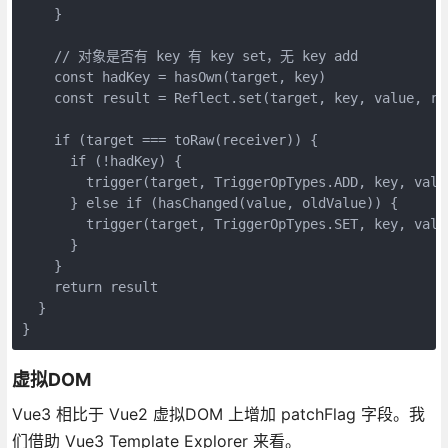
    }
    // 对象是否有 key 有 key set，无 key add
    const hadKey = hasOwn(target, key)
    const result = Reflect.set(target, key, value, re
    if (target === toRaw(receiver)) {
      if (!hadKey) {
        trigger(target, TriggerOpTypes.ADD, key, valu
      } else if (hasChanged(value, oldValue)) {
        trigger(target, TriggerOpTypes.SET, key, valu
      }
    }
    return result
  }
}
虚拟DOM
Vue3 相比于 Vue2 虚拟DOM 上增加 patchFlag 字段。我
们借助 Vue3 Template Explorer 来看。