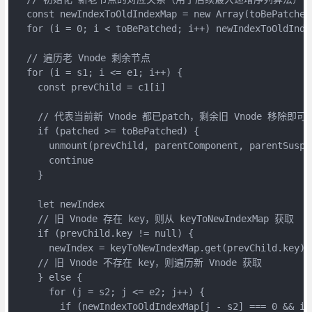
  const newIndexToOldIndexMap = new Array(toBePatched
  for (i = 0; i < toBePatched; i++) newIndexToOldInde
  // 遍历老 Vnode 剩余节点
  for (i = s1; i <= e1; i++) {
    const prevChild = c1[i]
    // 代表当前新 Vnode 都已patch，剩余旧 Vnode 移除即可
    if (patched >= toBePatched) {
      unmount(prevChild, parentComponent, parentSuspe
      continue
    }
    let newIndex
    // 旧 Vnode 存在 key，则从 keyToNewIndexMap 获取
    if (prevChild.key != null) {
      newIndex = keyToNewIndexMap.get(prevChild.key)
    // 旧 Vnode 不存在 key，则遍历新 Vnode 获取
    } else {
      for (j = s2; j <= e2; j++) {
        if (newIndexToOldIndexMap[j - s2] === 0 && is