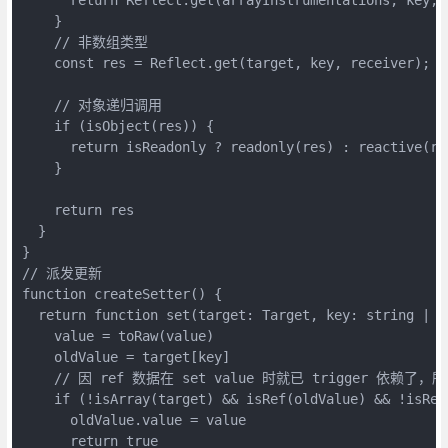
    }
    // 非数组类型
    const res = Reflect.get(target, key, receiver);
    // 对象递归调用
    if (isObject(res)) {
      return isReadonly ? readonly(res) : reactive(re
    }
    return res
  }
}
// 派发更新
function createSetter() {
  return function set(target: Target, key: string | s
    value = toRaw(value)
    oldValue = target[key]
    // 因 ref 数据在 set value 时就已 trigger 依赖了
    if (!isArray(target) && isRef(oldValue) && !isRef
      oldValue.value = value
      return true