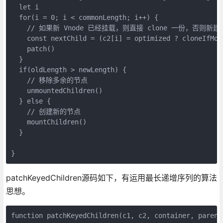
  let i
  for(i = 0; i < commonLength; i++) {
    // 如果新 Vnode 已经挂载，则直接 clone 一份，否则新
    const nextChild = (c2[i] = optimized ? cloneIfMou
    patch()
  }
  if(oldLength > newLength) {
    // 移除多余的节点
    unmountedChildren()
  } else {
    // 创建新的节点
    mountChildren()
  }
}
patchKeyedChildren源码如下，有运用最长递增序列的算法
思想。
function patchKeyedChildren(c1, c2, container, parent