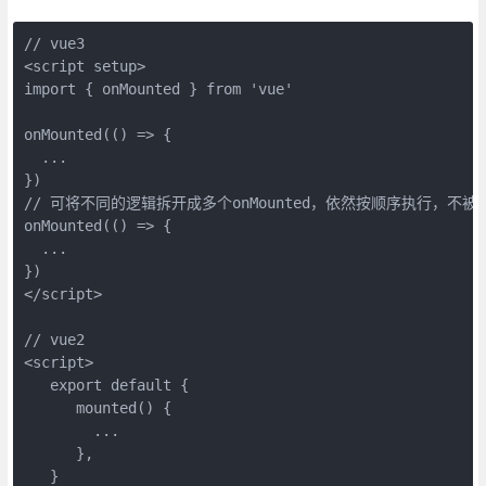
// vue3
<script setup>     
import { onMounted } from 'vue'
onMounted(() => {
  ...
})
// 可将不同的逻辑拆开成多个onMounted，依然按顺序执行，不被
onMounted(() => {
  ...
})
</script>
// vue2
<script>     
   export default {         
      mounted() {             
        ...         
      },           
   }