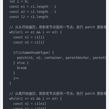
  let i = 0;
  const e1 = c1.length - 1
  const e2 = c2.length - 1
  const l2 = c2.length
  // 从头开始遍历，若新老节点是同一节点，执行 patch 更新
  while(i <= e1 && i <= e2) {
    const n1 = c1[i]
    const n2 = c2[i]
    if(isSameVnodeType) {
      patch(n1, n2, container, parentAnchor, parentCo
    } else {
      break
    }
    i++
  }
  // 从尾开始遍历，若新老节点是同一节点，执行 patch 更新
  while(i <= e1 && i <= e2) {
    const n1 = c1[e1]
    const n2 = c2[e2]