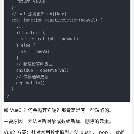
    return value
  })
  // set 派发更新 obj[key]
  set: function reactiveSetter(newVal) {
    ...
    if(setter) {
      setter.call(obj, newVal)
    } else {
      val = newVal
    }
    // 新值设置响应式
    childOb = observe(val)
    // 依赖通知更新
    dep.notify()
  }
}
那 Vue3 为何会抛弃它呢？那肯定是有一些缺陷的。
主要原因：无法监听对象或数组新增、删除的元素。
Vue2 方案：针对常用数组原型方法 push 、 pop 、 shif