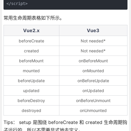
</script>
常用生命周期表格如下所示。
Vue2.x
Vue3
beforeCreate
Not needed*
created
Not needed*
beforeMount
onBeforeMount
mounted
onMounted
beforeUpdate
onBeforeUpdate
updated
onUpdated
beforeDestroy
onBeforeUnmount
destroyed
onUnmounted
Tips： setup 是围绕 beforeCreate 和 created 生命周期钩
子运行的，所以不需要显式地去定义。