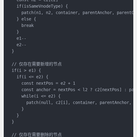
    if(isSameVnodeType) {
      patch(n1, n2, container, parentAnchor, parentCo
    } else {
      break
    }
    e1--
    e2--
  }
  // 仅存在需要新增的节点
  if(i > e1) {    
    if(i <= e2) {
      const nextPos = e2 + 1
      const anchor = nextPos < l2 ? c2[nextPos] : par
      while(i <= e2) {
        patch(null, c2[i], container, parentAnchor, p
      }
    }
  }
  // 仅存在需要删除的节点