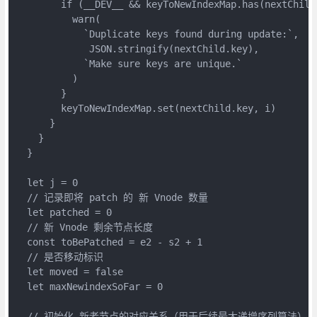
        if (__DEV__ && keyToNewIndexMap.has(nextChild
          warn(
            `Duplicate keys found during update:`,
             JSON.stringify(nextChild.key),
            `Make sure keys are unique.`
          )
        }
        keyToNewIndexMap.set(nextChild.key, i)
      }
    }
  }
  let j = 0
  // 记录即将 patch 的 新 Vnode 数量
  let patched = 0
  // 新 Vnode 剩余节点长度
  const toBePatched = e2 - s2 + 1
  // 是否移动标识
  let moved = false
  let maxNewindexSoFar = 0
  // 初始化 新老节点的对应关系（用于后续最大递增序列算法）