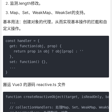
监测.length修改。
Map、Set、WeakMap、WeakSet的支持。
基本用法：创建对象的代理，从而实现基本操作的拦截和自
定义操作。
const handler = {
  get: function(obj, prop) {
    return prop in obj ? obj[prop] : ''
  },
  set: function() {},
  ...
}
搬运 Vue3 的源码 reactive.ts 文件
function createReactiveObject(target, isReadOnly, bas
  ...
  // collectionHandlers: 处理Map、Set、WeakMap、WeakSe