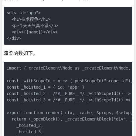
<div id="app">
  <h1>技术摸鱼</h1>
  <p>今天天气真不错</p>
  <div>{{name}}</div>
</div>
渲染函数如下。
import { createElementVNode as _createElementVNode, t
const _withScopeId = n => (_pushScopeId("scope-id"),n
const _hoisted_1 = { id: "app" }
const _hoisted_2 = /*#__PURE__*/ _withScopeId(() => 
const _hoisted_3 = /*#__PURE__*/ _withScopeId(() =>
export function render(_ctx, _cache, $props, $setup, 
  return (_openBlock(), _createElementBlock("div", _h
    _hoisted_2,
    _hoisted_3,