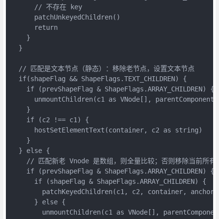
      // 不存在 key
      patchUnkeyedChildren()
      return
    }
  }
  // 匹配是文本节点（静态）：移除老节点，设置文本节点
  if(shapeFlag && ShapeFlags.TEXT_CHILDREN) {
    if (prevShapeFlag & ShapeFlags.ARRAY_CHILDREN) {
      unmountChildren(c1 as VNode[], parentComponent,
    }
    if (c2 !== c1) {
      hostSetElementText(container, c2 as string)
    }
  } else {
    // 匹配新老 Vnode 是数组，则全量比较；否则移除当前所
    if (prevShapeFlag & ShapeFlags.ARRAY_CHILDREN) {
      if (shapeFlag & ShapeFlags.ARRAY_CHILDREN) {
        patchKeyedChildren(c1, c2, container, anchor,
      } else {
        unmountChildren(c1 as VNode[], parentComponen