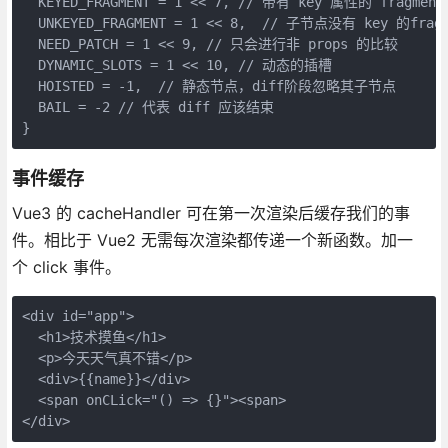
  KEYED_FRAGMENT = 1 << 7, // 带有 key 属性的 fragm
  UNKEYED_FRAGMENT = 1 << 8,  // 子节点没有 key 的fragm
  NEED_PATCH = 1 << 9, // 只会进行非 props 的比较
  DYNAMIC_SLOTS = 1 << 10, // 动态的插槽
  HOISTED = -1,  // 静态节点，diff阶段忽略其子节点
  BAIL = -2 // 代表 diff 应该结束
}
事件缓存
Vue3 的 cacheHandler 可在第一次渲染后缓存我们的事
件。相比于 Vue2 无需每次渲染都传递一个新函数。加一
个 click 事件。
<div id="app">
  <h1>技术摸鱼</h1>
  <p>今天天气真不错</p>
  <div>{{name}}</div>
  <span onCLick="() => {}"><span>
</div>