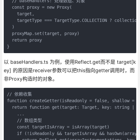
  // baseHandlers: 处理数组、对象
  const proxy = new Proxy(
    target,
    targetType === TargetType.COLLECTION ? collection
  )
  proxyMap.set(target, proxy)
  return proxy
}
以 baseHandlers.ts 为例，使用Reflect.get而不是 target[k
ey] 的原因是receiver参数可以把this指向getter调用时，而
非Proxy构造时的对象。
// 依赖收集
function createGetter(isReadonly = false, shallow = f
  return function get(target: Target, key: string | s
    ...
    // 数组类型
    const targetIsArray = isArray(target)
    if (!isReadonly && targetIsArray && hasOwn(arrayI
      return Reflect.get(arrayInstrumentations, key, 