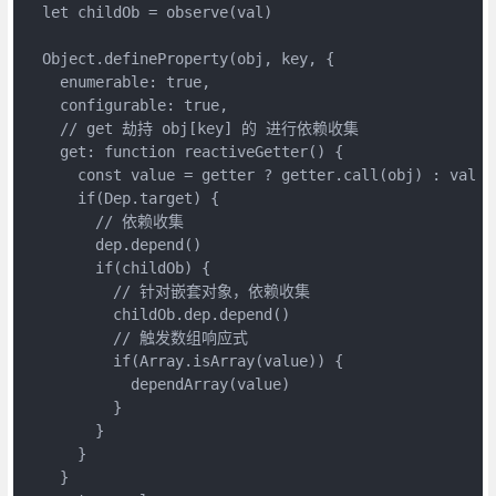
  let childOb = observe(val)
  Object.defineProperty(obj, key, {
    enumerable: true,
    configurable: true,
    // get 劫持 obj[key] 的 进行依赖收集
    get: function reactiveGetter() {
      const value = getter ? getter.call(obj) : val
      if(Dep.target) {
        // 依赖收集
        dep.depend()
        if(childOb) {
          // 针对嵌套对象，依赖收集
          childOb.dep.depend()
          // 触发数组响应式
          if(Array.isArray(value)) {
            dependArray(value)
          }
        }
      }
    }