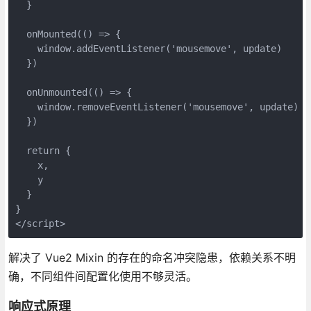
  }
  onMounted(() => {
    window.addEventListener('mousemove', update)
  })
  onUnmounted(() => {
    window.removeEventListener('mousemove', update)
  })
  return {
    x,
    y
  }
}
</script>
解决了 Vue2 Mixin 的存在的命名冲突隐患，依赖关系不明
确，不同组件间配置化使用不够灵活。
响应式原理