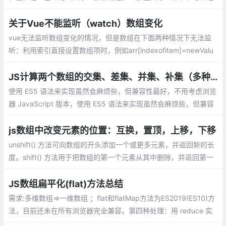
的方法合用来对数组进行一些操作
关于Vue不能监听（watch）数组变化
vue无法监听数组变化的情况，但是数组在下面两种情况下无法监
听：利用索引直接设置数组项时，例如arr[indexofitem]=newValu
e；修改数组的长度时，例如arr.length=newLength
JS计算两个数组的交集、差集、并集、补集（多种实现方式）
使用 ES5 语法来实现虽然会麻烦些，但兼容性最好，不用考虑浏览
器 JavaScript 版本，使用 ES5 语法来实现虽然会麻烦些，但兼容
性最好，不用考虑浏览器 JavaScript 版本。也不用引入其他第三
方库。
js数组中改变元素的位置：互换，置顶，上移，下移
unshift() 方法可向数组的开头添加一个或更多元素，并返回新的长
度。shift() 方法用于把数组的第一个元素从其中删除，并返回第一
个元素的值。splice() 方法可删除从 index 处开始的零个或多个元
素
JS数组扁平化(flat)方法总结
需求:多维数组=>一维数组 ；flat和flatMap方法为ES2019(ES10)方
法，目前还未在所有浏览器完全兼容。第四种处理：用 reduce 实
现数组的 flat 方法