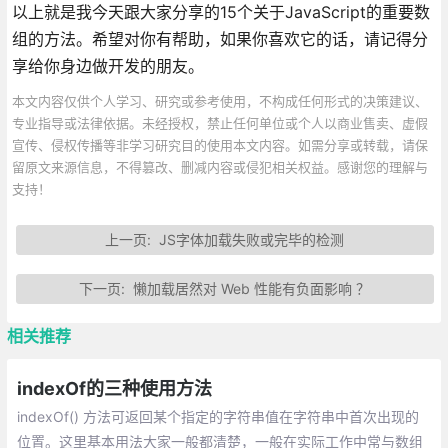
以上就是我今天跟大家分享的15个关于JavaScript的重要数
组的方法。希望对你有帮助，如果你喜欢它的话，请记得分
享给你身边做开发的朋友。
本文内容仅供个人学习、研究或参考使用，不构成任何形式的决策建议、
专业指导或法律依据。未经授权，禁止任何单位或个人以商业售卖、虚假
宣传、侵权传播等非学习研究目的使用本文内容。如需分享或转载，请保
留原文来源信息，不得篡改、删减内容或侵犯相关权益。感谢您的理解与
支持！
上一页:
JS字体加载失败或完毕的检测
下一页:
懒加载居然对 Web 性能有负面影响 ？
相关推荐
indexOf的三种使用方法
indexOf() 方法可返回某个指定的字符串值在字符串中首次出现的
位置。这里基本用法大家一般都清楚，一般在实际工作中常与数组