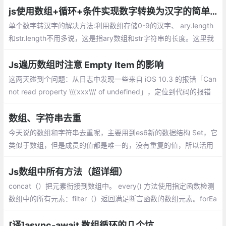
js使用数组+循环+条件实现数字转换为汉字的简单方法。
单个数字转汉字的解决方法:利用数组存储0-9的汉字、 ary.length
和str.length不用多说，这是指ary数组和str字符串的长度。这里我
们需要注意的是str.charAt(j)和ary[i],分别指在str这个字符串中索引
为j的元素,在ary中索引为i的元素。
Js遍历数组时注意 Empty Item 的影响
这两天碰到个问题：从日志中发现一些来自 iOS 10.3 的报错「Can
not read property \\\'xxx\\\' of undefined」，定位到代码的报错
位置，发现是遍历某数组时产生的报错，该数组的元素应该全都是
Object，但实际上出现了异常的元素
数组、字符串去重
今天说的数组和字符串去重呢，主要用到es6新的数据结构 Set，它
类似于数组，但是成员的值都是唯一的，没有重复的值，所以活用
Set来进行数组和字符串的去重。
Js数组中所有方法（超详细）
concat（）把元素衔接到数组中。 every() 方法使用指定函数检测
数组中的所有元素：filter（）返回满足断言函数的数组元素。forEa
ch（）为数组的每一个元素调用指定函数。
[译]async-await 数组循环的几个坑