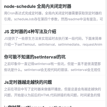
得这个点子很糟糕。
node-schedule 全局内关闭定时器
用Cron表达式完成定时器，全局内关闭定时器需要获取到定时器的
引用，scheduleJob存在第四个参数，然而readme中没有提及，可
知API
JS 定时器的4种写法及介绍
JS提供了一些原生方法来实现延时去执行某一段代码，下面来简单
介绍一下setTiemout、setInterval、setImmediate、requestAnim
ationFrame。setTimeout: 设置一个定时器，在定时器到期后执行
一次函数或代码段
你可能不知道的setInterval的坑
之前印象中一直记得setInterval有一些坑，但是一直不是很清楚那
些坑是什么。setInterval会无视代码的错误、setInterval会无视任
何情况下定时执行、、setInterval不能确保每次调用都能执行
Js定时器越走越快的问题
之前在项目中写了定时器来做循环播放，但是总是会有越走越快的
问题，开始是以为前后的HTML代码拼接的有问题，时间紧急的情
况下反复改了很多也没什么效果，后来发现是js定时器的问题，在
这里记录一下。