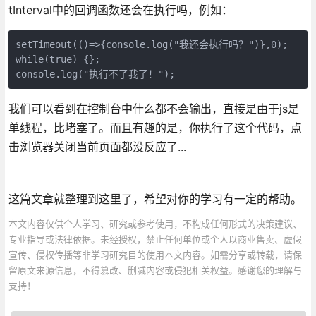
tInterval中的回调函数还会在执行吗，例如：
setTimeout(()=>{console.log("我还会执行吗？")},0); 

while(true) {};

console.log("执行不了我了！");
我们可以看到在控制台中什么都不会输出，直接是由于js是
单线程，比堵塞了。而且有趣的是，你执行了这个代码，点
击浏览器关闭当前页面都没反应了...
这篇文章就整理到这里了，希望对你的学习有一定的帮助。
本文内容仅供个人学习、研究或参考使用，不构成任何形式的决策建议、
专业指导或法律依据。未经授权，禁止任何单位或个人以商业售卖、虚假
宣传、侵权传播等非学习研究目的使用本文内容。如需分享或转载，请保
留原文来源信息，不得篡改、删减内容或侵犯相关权益。感谢您的理解与
支持！