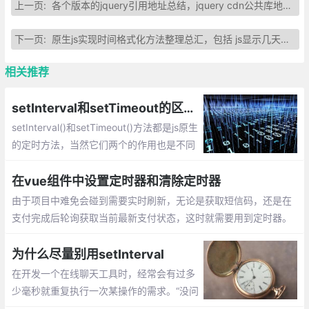
上一页:
各个版本的jquery引用地址总结，jquery cdn公共库地址总汇
下一页:
原生js实现时间格式化方法整理总汇，包括 js显示几天前、几小时前或者几分钟前的方法
相关推荐
setInterval和setTimeout的区别以及setInterval越来越快问题的解决方法
setInterval()和setTimeout()方法都是js原生
的定时方法，当然它们两个的作用也是不同
的，并且最近在做上下滚动公告栏的时候，
发现了setInterval()非常令人抓狂的问题，
在vue组件中设置定时器和清除定时器
那就是用setInterval()做的定时滚动会随着
由于项目中难免会碰到需要实时刷新，无论是获取短信码，还是在
浏览器页面切换变得无法控制！为什么会说
支付完成后轮询获取当前最新支付状态，这时就需要用到定时器。
无法控制呢
但是，定时器如果不及时合理地清除，会造成业务逻辑混乱甚至应
用卡死的情况
为什么尽量别用setInterval
在开发一个在线聊天工具时，经常会有过多
少毫秒就重复执行一次某操作的需求。“没问
题”，大家都说，“用setInterval好了。”我觉