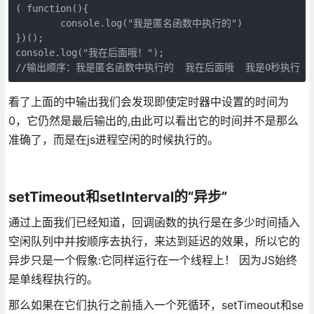
( function(){

	console.log("我是匿名函数中执行的")

})();

console.log("我在后面哦！");

//输出顺序：我是匿名函数中执行的  我在后面哦  我是0秒执行
看了上面的中输出我们会发现即使定时器中设置的时间为
0，它仍然是最后输出的,由此可以看出它的时间并不是那么
准确了，而是在js进程空闲的时候执行的。
setTimeout和setInterval的“异步”
通过上面我们已经知道，回调函数的执行是在多少时间插入
空闲队列中并按顺序去执行，来达到延迟的效果，所以它的
异步只是一个假象:它同样运行在一个线程上！ 因为JS始终
是单线程执行的。
那么如果在它们执行之前插入一个死循环，setTimeout和se