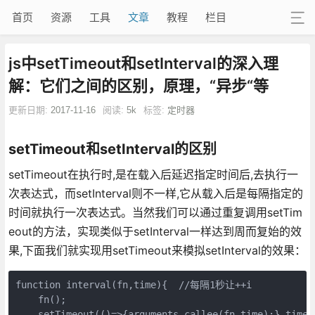
首页
资源
工具
文章
教程
栏目
js中setTimeout和setInterval的深入理
解：它们之间的区别，原理，“异步“等
更新日期:
2017-11-16
阅读:
5k
标签:
定时器
setTimeout和setInterval的区别
setTimeout在执行时,是在载入后延迟指定时间后,去执行一
次表达式，而setInterval则不一样,它从载入后是每隔指定的
时间就执行一次表达式。当然我们可以通过重复调用setTim
eout的方法，实现类似于setInterval一样达到周而复始的效
果,下面我们就实现用setTimeout来模拟setInterval的效果：
function interval(fn,time){  //每隔1秒让++i

    fn();

    setTimeout(()=>{arguments.callee(fn,time);},tim