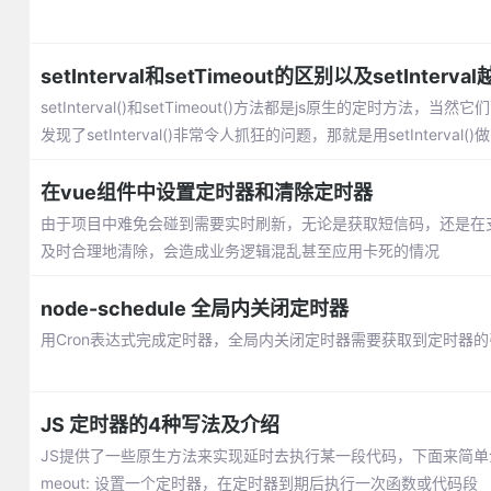
setInterval和setTimeout的区别以及setInt
setInterval()和setTimeout()方法都是js原生的定
发现了setInterval()非常令人抓狂的问题，那就是用setInt
法控制呢
在vue组件中设置定时器和清除定时器
由于项目中难免会碰到需要实时刷新，无论是获取短信码，还是在
及时合理地清除，会造成业务逻辑混乱甚至应用卡死的情况
node-schedule 全局内关闭定时器
用Cron表达式完成定时器，全局内关闭定时器需要获取到定时器的引用，
JS 定时器的4种写法及介绍
JS提供了一些原生方法来实现延时去执行某一段代码，下面来简单介绍一下setTiemo
meout: 设置一个定时器，在定时器到期后执行一次函数或代码段