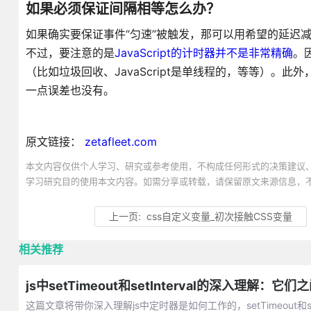
如果必须保证间隔相等怎么办？
如果确实要保证事件“匀速”被触发，那可以用希望的延迟减去
不过，要注意的是
JavaScript的计时器并不是非常精确
。因
（比如垃圾回收、JavaScript是单线程的，等等）。此
一点误差也没有。
原文链接：
zetafleet.com
本文内容仅供个人学习、研究或参考使用，不构成任何形式的决策建议
学习研究目的使用本文内容。如需分享或转载，请保留原文来源信息，
上一页:
css自定义变量_初次接触CSS变量
相关推荐
js中setTimeout和setInterval的深入理解：
这篇文章将带你深入理解js中定时器是如何工作的，setTimeout和set