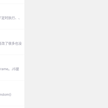
情况下定时执行、、
复改了很多也没
rame。JS提
dom()