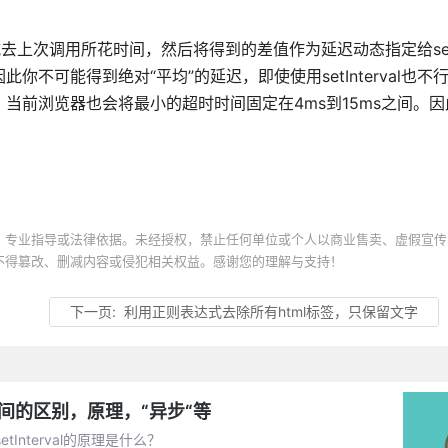
上次调用所花时间，然后将得到的差值作为延迟动态指定给setTi
此你不可能得到绝对“平均”的延迟，即使使用setInterval也
外，当前浏览器也会将最小的超时时间固定在4ms到15ms之间。
、专业指导或法律依据。未经授权，禁止任何单位或个人以商业售卖、虚假宣传
不得篡改、删减内容或侵犯相关权益。感谢您的理解与支持！
下一页:
利用正则表达式去除所有html标签，只保留文字
它们之间的区别，原理，“异步“等
Interval的原理是什么？