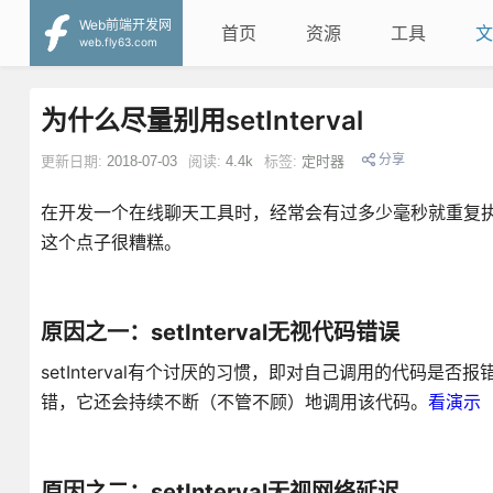
Web前端开发网
首页
资源
工具
文
web.fly63.com
为什么尽量别用setInterval
分享
更新日期:
2018-07-03
阅读:
4.4k
标签:
定时器
在开发一个在线聊天工具时，经常会有过多少毫秒就重复执行一次
这个点子很糟糕。
原因之一：setInterval无视代码错误
setInterval有个讨厌的习惯，即对自己调用的代码是否报
错，它还会持续不断（不管不顾）地调用该代码。
看演示
原因之二：setInterval无视网络延迟