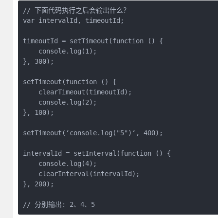
// 下面代码执行之后会输出什么？

var intervalId, timeoutId;

timeoutId = setTimeout(function () {

    console.log(1);

}, 300);

setTimeout(function () {

    clearTimeout(timeoutId);

    console.log(2);

}, 100);

setTimeout(‘console.log("5")‘, 400);

intervalId = setInterval(function () {

    console.log(4);

    clearInterval(intervalId);

}, 200);
