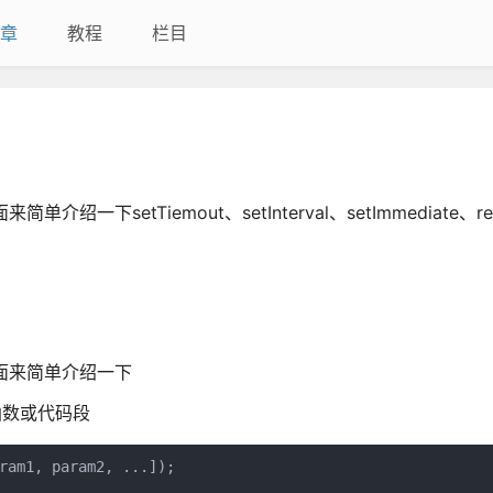
章
教程
栏目
etTiemout、setInterval、setImmediate、requ
面来简单介绍一下
次函数或代码段
ram1, param2, ...]);
