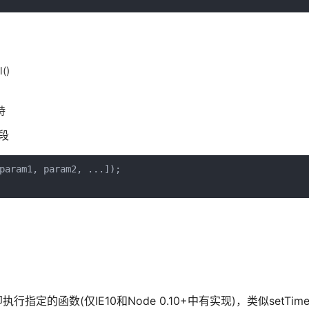
()
持
码段
param1, param2, ...]);

定的函数(仅IE10和Node 0.10+中有实现)，类似setTimeout(