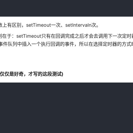
上有区别，setTimeout一次、setIntervaln次。
val的区别则在于：setTimeout只有在回调完成之后才会去调用下一次定时器
在事件队列中插入一个执行回调的事件，所以在选择定时器的方式
c)谁更快？(仅仅是好奇，才写的这段测试)