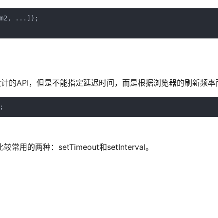
2, ...]);

的帧动画而设计的API，但是不能指定延迟时间，而是根据浏览器的刷新频
;
种：setTimeout和setInterval。