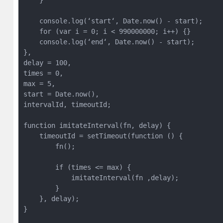
    }

    console.log(‘start‘, Date.now() - start);

    for (var i = 0; i < 990000000; i++) {}

    console.log(‘end‘, Date.now() - start);

},

delay = 100,

times = 0,

max = 5,

start = Date.now(),

intervalId, timeoutId;

function imitateInterval(fn, delay) {

    timeoutId = setTimeout(function () {

        fn();

        if (times <= max) {

            imitateInterval(fn ,delay);

        }

    }, delay);

}
