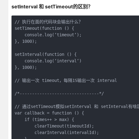
setInterval 和 setTimeout的区别？
// 执行在面的代码块会输出什么？

setTimeout(function () {

    console.log(‘timeout‘);

}, 1000);

setInterval(function () {

    console.log(‘interval‘)

}, 1000);

// 输出一次 timeout，每隔1S输出一次 interval

/*--------------------------------*/

// 通过setTimeout模拟setInterval 和 setInterval有
var callback = function () {

    if (times++ > max) {

        clearTimeout(timeoutId);

        clearInterval(intervalId);
