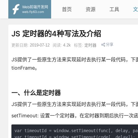
Web前端开发网
首页
资源
工具
文
web.fly63.com
JS 定时器的4种写法及介绍
分享
更新日期:
2019-07-12
阅读:
4.2k
标签:
定时器
JS提供了一些原生方法来实现延时去执行某一段代码，下面来简单介绍一下s
tionFrame。
一、什么是定时器
JS提供了一些原生方法来实现延时去执行某一段代码，下
setTimeout: 设置一个定时器，在定时器到期后执行一
var timeoutId = window.setTimeout(func[, delay, pa
var timeoutId = window.setTimeout(code[, delay]);