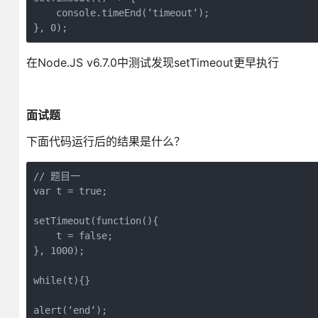
    console.timeEnd(‘timeout‘);

在Node.JS v6.7.0中测试发现setTimeout更早执行
面试题
下面代码运行后的结果是什么？
// 题目一

var t = true;

setTimeout(function(){

    t = false;

}, 1000);

while(t){}

alert(‘end‘);
