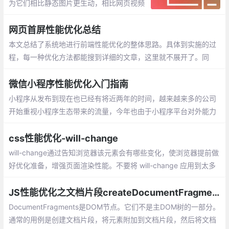
为它们相比静态图片更生动，相比网页视频
更简单。但是GIF图片通常具有较大的体
积，就导致网页加载速度变慢，内存使用增
网页首屏性能优化总结
加
本文总结了系统地进行前端性能优化的整体思路。具体到实施的过
程，每一种优化方法都能搜到详细的文章，这里就不展开了。同
时，还应该结合具体的业务场景对症下药，最终真正的提高用户体
验。符合预期。
微信小程序性能优化入门指南
小程序从发布到现在也已经有将近两年的时间，越来越来多的公司
开始重视小程序生态带来的流量，今年也由于小程序平台对外能力
的越来越多的开放以及小程序平台的自身优化，越来越多的开发者
也自主的投入到小程序的开发当中
css性能优化-will-change
will-change通过告知浏览器该元素会有哪些变化，使浏览器提前做
好优化准备，增强页面渲染性能。不要将 will-change 应用到太多
元素上，如果过度使用的话
JS性能优化之文档片段createDocumentFragment
DocumentFragments是DOM节点。它们不是主DOM树的一部分。
通常的用例是创建文档片段，将元素附加到文档片段，然后将文档