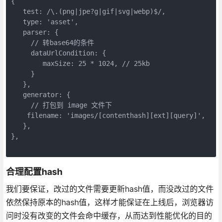
{

   test: /\.(png|jpe?g|gif|svg|webp)$/,

   type: 'asset',

   parser: {

     // 转base64的条件

     dataUrlCondition: {

        maxSize: 25 * 1024, // 25kb

     }

   },

   generator: {

     // 打包到 image 文件下

    filename: 'images/[contenthash][ext][query]',

   },

},

合理配置hash
我们要保证，改过的文件需要更新hash值，而没改过的文件
依然保持原本的hash值，这样才能保证在上线后，浏览器访
问时没有改变的文件会命中缓存，从而达到性能优化的目的