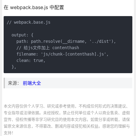
在 webpack.base.js 中配置
// webpack.base.js

  output: {

    path: path.resolve(__dirname, '../dist'),

    // 给js文件加上 contenthash

    filename: 'js/chunk-[contenthash].js',

    clean: true,

  },
来源：
前端大全
本文内容仅供个人学习、研究或参考使用，不构成任何形式的决策建议、
专业指导或法律依据。未经授权，禁止任何单位或个人以商业售卖、虚假
宣传、侵权传播等非学习研究目的使用本文内容。如需分享或转载，请保
留原文来源信息，不得篡改、删减内容或侵犯相关权益。感谢您的理解与
支持！