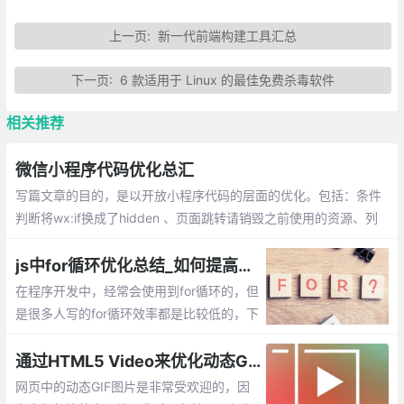
上一页:
新一代前端构建工具汇总
下一页:
6 款适用于 Linux 的最佳免费杀毒软件
相关推荐
微信小程序代码优化总汇
写篇文章的目的，是以开放小程序代码的层面的优化。包括：条件
判断将wx:if换成了hidden 、页面跳转请销毁之前使用的资源、列
表的局部更新、小程序中多张图片懒加载方案、Input状态下隐藏in
put，应预留出键盘收起的时间
js中for循环优化总结_如何提高程序的执行效率
在程序开发中，经常会使用到for循环的，但
是很多人写的for循环效率都是比较低的，下
面就举例说明，并总结优化for循环的方法，
来提高我们程序的执行效率。
通过HTML5 Video来优化动态GIF
网页中的动态GIF图片是非常受欢迎的，因