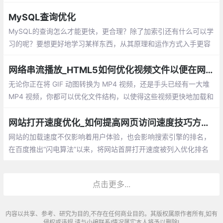
片段附加到DOM树。在DOM树中，文档片段被其所有的子元素所
代替。因为文档片段存在于内存中，并不在DOM树中
MySQL查询优化
MySQL的查询怎么才能更快，更合理？除了加索引还有什么可以学
习的呢？要想更好地学习某样东西，从其原理和运作方式入手更容
易掌握。
网络串流播放_HTML5如何优化视频文件以便在网络上更快地串流播放
无论你正在将 GIF 动图转换为 MP4 视频，还是手头已经有一大堆
MP4 视频，你都可以优化文件结构，以使得这些视频更快地加载和
播放。通过重组 atoms 将 moov 放到文件开头，浏览器可以避免发
送额外的 HTTP range request 请求来搜寻和定位 moovatom
网站打开速度优化_如何提高网页访问速度技巧方法总结
网站的加载速度不仅影响着用户体验，也会影响搜索引擎的排名，
在百度推出“闪电算法”以来，将网站首屏打开速度被列入优化排名
行列，作为前端开发的我们需要如果来优化网站的打开速度呢？下
面就整理挖掘出很多细节上可以提升性能的东西分享给大家
点击更多...
内容以共享、参考、研究为目的,不存在任何商业目的。其版权属原作者所有,如有
侵权或违规,请与小编联系!情况属实本人将予以删除!