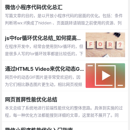
微信小程序代码优化总汇
写篇文章的目的，是以开放小程序代码的层面的优化。包括：条件
判断将wx:if换成了hidden 、页面跳转请销毁之前使用的资源、列
表的局部更新、小程序中多张图片懒加载方案、Input状态下隐藏in
put，应预留出键盘收起的时间
js中for循环优化总结_如何提高程序的执行效率
在程序开发中，经常会使用到for循环的，但
是很多人写的for循环效率都是比较低的，下
面就举例说明，并总结优化for循环的方法，
来提高我们程序的执行效率。
通过HTML5 Video来优化动态GIF
网页中的动态GIF图片是非常受欢迎的，因
为它们相比静态图片更生动，相比网页视频
更简单。但是GIF图片通常具有较大的体
积，就导致网页加载速度变慢，内存使用增
网页首屏性能优化总结
加
本文总结了系统地进行前端性能优化的整体思路。具体到实施的过
程，每一种优化方法都能搜到详细的文章，这里就不展开了。同
时，还应该结合具体的业务场景对症下药，最终真正的提高用户体
验。符合预期。