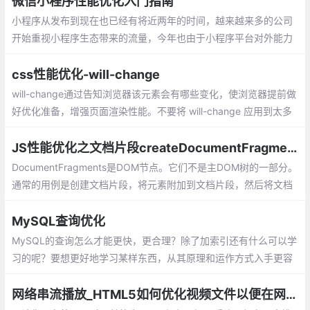
微信小程序性能优化入门指南
小程序从发布到现在也已经有将近两年的时间，越来越来多的公司
开始重视小程序生态带来的流量，今年也由于小程序平台对外能力
的越来越多的开放以及小程序平台的自身优化，越来越多的开发者
也自主的投入到小程序的开发当中
css性能优化-will-change
will-change通过告知浏览器该元素会有哪些变化，使浏览器提前做
好优化准备，增强页面渲染性能。不要将 will-change 应用到太多
元素上，如果过度使用的话
JS性能优化之文档片段createDocumentFragment
DocumentFragments是DOM节点。它们不是主DOM树的一部分。
通常的用例是创建文档片段，将元素附加到文档片段，然后将文档
片段附加到DOM树。在DOM树中，文档片段被其所有的子元素所
代替。因为文档片段存在于内存中，并不在DOM树中
MySQL查询优化
MySQL的查询怎么才能更快，更合理？除了加索引还有什么可以学
习的呢？要想更好地学习某样东西，从其原理和运作方式入手更容
易掌握。
网络串流播放_HTML5如何优化视频文件以便在网络上更快地串流播放