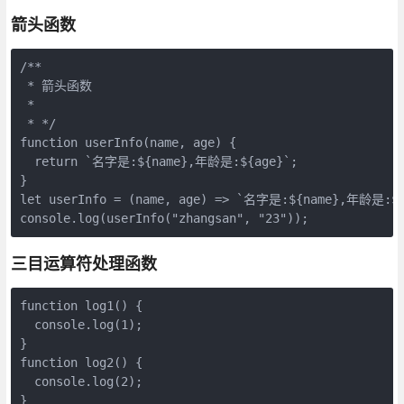
箭头函数
/**

 * 箭头函数

 *

 * */

function userInfo(name, age) {

  return `名字是:${name},年龄是:${age}`;

}

let userInfo = (name, age) => `名字是:${name},年龄是:${a
console.log(userInfo("zhangsan", "23"));
三目运算符处理函数
function log1() {

  console.log(1);

}

function log2() {

  console.log(2);

}
