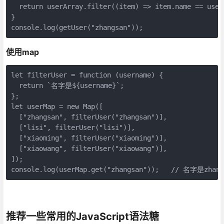
  return userArray.filter((item) => item.name == usern
}

console.log(getUser("zhangsan"));
使用map
let filterUser = function (username) {

  return `名字是${username}`;

};

let userMap = new Map([

  ["zhangsan", filterUser("zhangsan")],

  ["lisi", filterUser("lisi")],

  ["xiaoming", filterUser("xiaoming")],

  ["xiaowang", filterUser("xiaowang")],

]);

console.log(userMap.get("zhangsan"));   // 名字是zhang
推荐一些常用的JavaScript语法糖