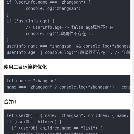
if (userInfo.name === "zhangsan") {

	console.log("zhangsan");

}

if (!userInfo.age) {

	// userInfo.age--> false age属性不存在

	console.log("年龄属性不存在");

}

userInfo.name === "zhangsan" && console.log("zhangsan"
userInfo.age || console.log("年龄属性不存在"); // 年
使用三目运算符优化
let name = "zhangsan";

name === "zhangsan" ? console.log("zhangsan") : conso
合并if
let userObj = { name: "zhangsan", children: { name: "l
if (userObj.children) {

  if (userObj.children.name == "lisi") {
