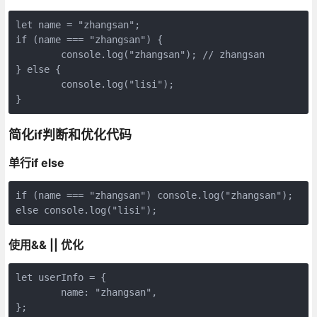
let name = "zhangsan";

if (name === "zhangsan") {

	console.log("zhangsan"); // zhangsan

} else {

	console.log("lisi");

}
简化if判断和优化代码
单行if else
if (name === "zhangsan") console.log("zhangsan");

else console.log("lisi");
使用&& || 优化
let userInfo = {

	name: "zhangsan",

};
