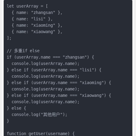
let userArray = [

  { name: "zhangsan" },

  { name: "lisi" },

  { name: "xiaoming" },

  { name: "xiaowang" },

];

// 多重if else

if (userArray.name === "zhangsan") {

  console.log(userArray.name);

} else if (userArray.name === "lisi") {

  console.log(userArray.name);

} else if (userArray.name === "xiaoming") {

  console.log(userArray.name);

} else if (userArray.name === "xiaowang") {

  console.log(userArray.name);

} else {

  console.log("其他用户");

}

function getUser(username) {
