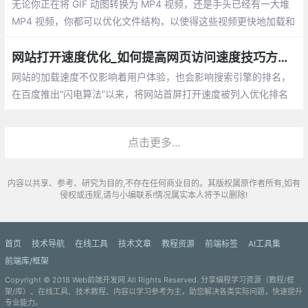
无论你正在将 GIF 动图转换为 MP4 视频，还是手头已经有一大堆
MP4 视频，你都可以优化文件结构，以使得这些视频更快地加载和
播放。通过重组 atoms 将 moov 放到文件开头，浏览器可以避免发
送额外的 HTTP range request 请求来搜寻和定位 moovatom
网站打开速度优化_如何提高网页访问速度技巧方法总结
网站的加载速度不仅影响着用户体验，也会影响搜索引擎的排名，
在百度推出“闪电算法”以来，将网站首屏打开速度被列入优化排名
行列，作为前端开发的我们需要如果来优化网站的打开速度呢？下
面就整理挖掘出很多细节上可以提升性能的东西分享给大家
点击更多...
内容以共享、参考、研究为目的,不存在任何商业目的。其版权属原作者所有,如有
侵权或违规,请与小编联系!情况属实本人将予以删除!
首页
技术导航
在线工具
技术文章
教程资源
前端标签
AI工具集
前端库/框架