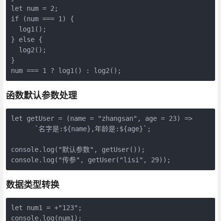
let num = 2;

if (num === 1) {

  log1();

} else {

  log2();

}

num === 1 ? log1() : log2();
函数默认参数处理
let getUser = (name = "zhangsan", age = 23) =>

      `名字是:${name},年龄是:${age}`;

console.log("默认参数", getUser());

console.log("传参", getUser("lisi", 29));
数据类型转换
let num1 = +"123";

console.log(num1);