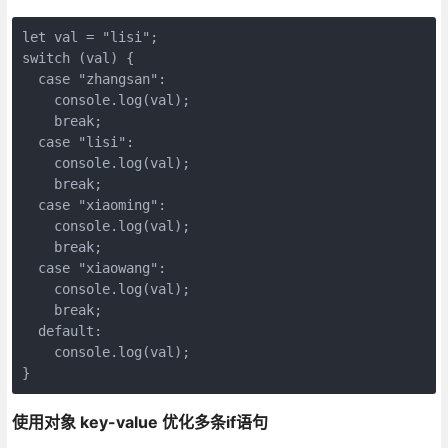
let val = "lisi";

switch (val) {

  case "zhangsan":

    console.log(val);

    break;

  case "lisi":

    console.log(val);

    break;

  case "xiaoming":

    console.log(val);

    break;

  case "xiaowang":

    console.log(val);

    break;

  default:

    console.log(val);

}
使用对象 key-value 优化多条if语句