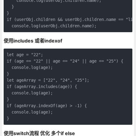
    console.log(userObj.children.name);

  }

}

if (userObj.children && userObj.children.name == "lisi
  console.log(userObj.children.name);
使用includes 或者indexof
let age = "22";

if (age == "22" || age == "24" || age == "25") {

  console.log(age);

}

let ageArray = ["22", "24", "25"];

if (ageArray.includes(age)) {

  console.log(age);

}

if (ageArray.indexOf(age) > -1) {

  console.log(age);

}
使用switch流程 优化 多个if else