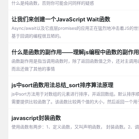
什么是纯函数，否则你可能会问同样的疑惑
让我们来创建一个JavaScript Wait函数
Async/await以及它底层promises的应用正在猛烈地冲击
基于回调的编程很丑陋的。
什么是函数的副作用——理解js编程中函数的副作用
函数副作用是指当调用函数时，除了返回函数值之外，还对主调用
而且还做了其他的事情
js中sort函数用法总结_sort排序算法原理
js中sort方法用于对数组的元素进行排序，并返回数组。默认排序
需要提供比较函数了。该函数比较两个值的大小，然后返回一个用
javascript封装函数
使用函数有两步：1、定义函数，又叫声明函数， 封装函数。2、调用函