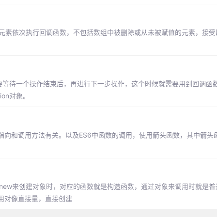
中的每一个元素依次执行回调函数，不包括数组中被删除或从未被赋值的元素，接
要等待一个操作结束后，再进行下一步操作，这个时候就需要用到回调函数。
ion对象。
s指向和调用方法有关。以及ES6中函数的调用，使用箭头函数，其中箭头函数
new来创建对象时，对应的函数就是构造函数，通过对象来调用时就是普
用对像直接量，直接创建