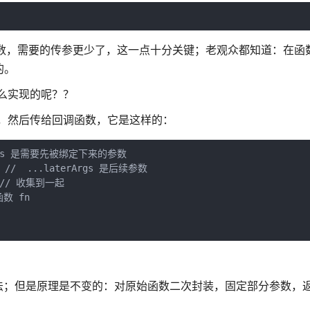
偏函数，需要的传参更少了，这一点十分关键；老观众都知道：在函
的。
怎么实现的呢？？
参数，然后传给回调函数，它是这样的：
setArgs 是需要先被绑定下来的参数

 { //  ...laterArgs 是后续参数

s) // 收集到一起

数 fn

法；但是原理是不变的：对原始函数二次封装，固定部分参数，