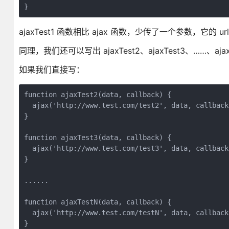
ajaxTest1 函数相比 ajax 函数，少传了一个参数，它的 ur
同理，我们还可以写出 ajaxTest2、ajaxTest3、……、ajax
如果我们直接写：
function ajaxTest2(data, callback) {

  ajax('http://www.test.com/test2', data, callback)
}

function ajaxTest3(data, callback) {

  ajax('http://www.test.com/test3', data, callback)
}

......

function ajaxTestN(data, callback) {

  ajax('http://www.test.com/testN', data, callback)