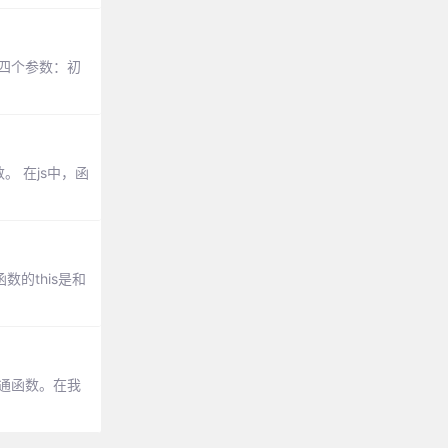
受四个参数：初
 在js中，函
的this是和
通函数。在我