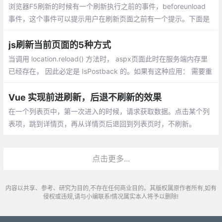
浏览器F5刷新的时候有一个刷新执行之前的事件，beforeunload
事件，这个事件可以提示用户在刷新页面之前有一个提示。下面是
beforeunload的用法：
js刷新当前页面的5种方式
当调用 location.reload() 方法时， aspx页面此时在服务端内存里
已经存在， 因此必定是 IsPostback 的。如果有这种应用： 需要重
新加载该页面，也就是说期望页面能够在服务端重新被创建，期望
是 Not IsPostback 的
Vue 实现前进刷新，后退不刷新的效果
在一个列表页中，第一次进入的时候，请求获取数据。点击某个列
表项，跳到详情页，再从详情页后退回到列表页时，不刷新。
点击更多...
内容以共享、参考、研究为目的,不存在任何商业目的。其版权属原作者所有,如有
侵权或违规,请与小编联系!情况属实本人将予以删除!