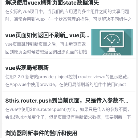
解决使用vuex刷新页面state数据消失
在实际的vue项目中，当我们的应用遇到多个组件之间的共享问题
时，通常会用到Vuex（一个状态管理的插件，可以解决不同组件之
间的数据共享和数据持久化），解决组件之间同一状态的共享问
题。
vue页面如何返回不刷新_ vue页面撤退不能返回到顶部的实现
vue页面跳转到新页面之后，再由新页面返
回到原页面时候若想返回调出原页面的初始
位置，怎么来解决这个问题呢？1、使用vue
x存储滚动状态，2、使用缓存keepAlive的
vue实现局部刷新
实现
使用2.2.0 新增的provide / inject控制<router-view>的显示隐藏，
在App.vue中使用provide，在使用局部刷新的组件中使用inject
$this.router.push到当前页面，只是传入参数不同，页面不刷新的问题解决
在vue中使用$this.router.push()方法，如果只是传入的参数不同，
会出现url地址变化了，但是页面没有重新请求数据，需要刷新一下
页面才有新的数据
浏览器刷新事件的监听和使用