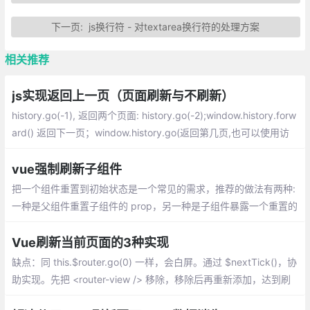
下一页:
js换行符 - 对textarea换行符的处理方案
相关推荐
js实现返回上一页（页面刷新与不刷新）
history.go(-1), 返回两个页面: history.go(-2);window.history.forw
ard() 返回下一页；window.history.go(返回第几页,也可以使用访
问过的URL) ；如果要强行刷新的话就是：window.history.back();
vue强制刷新子组件
把一个组件重置到初始状态是一个常见的需求，推荐的做法有两种:
一种是父组件重置子组件的 prop，另一种是子组件暴露一个重置的
方法供父组件调用。
Vue刷新当前页面的3种实现
缺点：同 this.$router.go(0) 一样，会白屏。通过 $nextTick()，协
助实现。先把 <router-view /> 移除，移除后再重新添加，达到刷
新当前页面的功能。是目前最合适的实现方式。