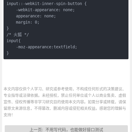
input::-webkit-inner-spin-button {

    -webkit-appearance: none;

    appearance: none; 

    margin: 0; 

}

/* 火狐 */

input{

    -moz-appearance:textfield;

}
本文内容仅供个人学习、研究或参考使用，不构成任何形式的决策建议、
专业指导或法律依据。未经授权，禁止任何单位或个人以商业售卖、虚假
宣传、侵权传播等非学习研究目的使用本文内容。如需分享或转载，请保
留原文来源信息，不得篡改、删减内容或侵犯相关权益。感谢您的理解与
支持！
上一页:
不用写代码，也能做好接口测试