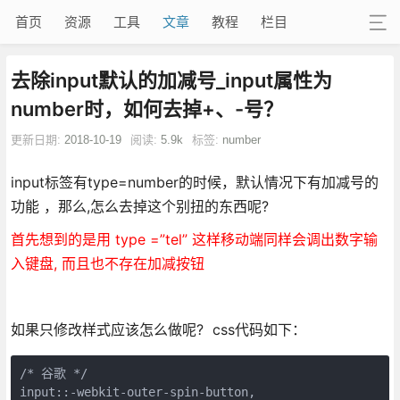
首页
资源
工具
文章
教程
栏目
去除input默认的加减号_input属性为
number时，如何去掉+、-号？
更新日期:
2018-10-19
阅读:
5.9k
标签:
number
input标签有type=number的时候，默认情况下有加减号的
功能 ，那么,怎么去掉这个别扭的东西呢?
首先想到的是用 type =”tel” 这样移动端同样会调出数字输
入键盘, 而且也不存在加减按钮
如果只修改样式应该怎么做呢? css代码如下：
/* 谷歌 */

input::-webkit-outer-spin-button,
