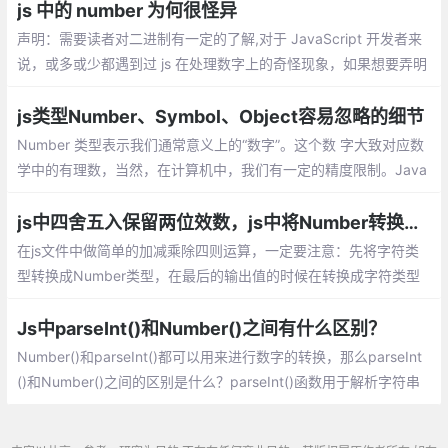
js 中的 number 为何很怪异
声明：需要读者对二进制有一定的了解,对于 JavaScript 开发者来
说，或多或少都遇到过 js 在处理数字上的奇怪现象，如果想要弄明
白为什么会出现这些奇怪现象，首先要弄清楚 JavaScript 是怎样
编码数字的。
js类型Number、Symbol、Object容易忽略的细节
Number 类型表示我们通常意义上的“数字”。这个数 字大致对应数
学中的有理数，当然，在计算机中，我们有一定的精度限制。Java
Script 中的 Number 类型有 18437736874454810627(即 2^64-
2^53+3) 个值。
js中四舍五入保留两位效数，js中将Number转换成字符类型
在js文件中做简单的加减乘除四则运算，一定要注意：先将字符类
型转换成Number类型，在最后的输出值的时候在转换成字符类型
（调用的是toString()方法），如果不这样做的话，是会报错的。
Js中parseInt()和Number()之间有什么区别？
Number()和parseInt()都可以用来进行数字的转换，那么parseInt
()和Number()之间的区别是什么？parseInt()函数用于解析字符串
并将其转换为指定基数的整数。它需要两个参数，要解析的字符串
和要使用的基数。基数是一个介于2和36之间的整数，表示数字的