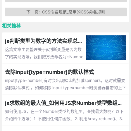
下一页:
CSS命名规范_常用的CSS命名规则
相关推荐
js判断类型为数字的方法实现总汇——原生js判断isNumber()
这篇文章主要整理关于js判断变量是否为数
字的实现方法，我们把方法命名为isNumbe
r，也就是说：对于整数，浮点数返回true，
对于NaN或可转成NaN的值返回false。
去除input[type=number]的默认样式
input[type=number]有时会出现默认的加减spinners，这时就需要
清除默认样式 。如何移除 input type=number时浏览器自带的上下
箭头？以上疑惑怎么解决；很简单，只要css控制即可。
js求数组的最大值_如何用JS求Number类型数组中最大元素？
如何使用JS，在一个Number类型的数组里，查找最大数呢？以下
介绍四个方法：1. 不使用任何库函数、2. 利用Array.reduce()、3.
利用Apply和Math.max()、4. 只用Math.max()