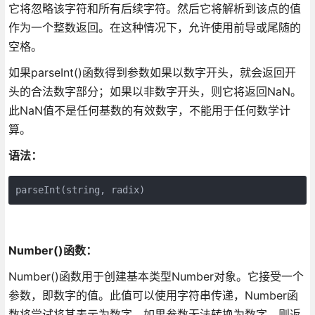
它将忽略该字符和所有后续字符。然后它将解析到该点的值
作为一个整数返回。在这种情况下，允许使用前导或尾随的
空格。
如果parseInt()函数得到参数如果以数字开头，就会返回开
头的合法数字部分；如果以非数字开头，则它将返回NaN。
此NaN值不是任何基数的有效数字，不能用于任何数学计
算。
语法：
parseInt(string, radix)
Number()函数：
Number()函数用于创建基本类型Number对象。它接受一个
参数，即数字的值。此值可以使用字符串传递，Number函
数将尝试将其表示为数字。如果参数无法转换为数字，则返