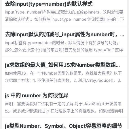
对于NaN或可转成NaN的值返回false。
去除input[type=number]的默认样式
input[type=number]有时会出现默认的加减spinners，这时就需要
清除默认样式 。如何移除 input type=number时浏览器自带的上下
箭头？以上疑惑怎么解决；很简单，只要css控制即可。
去除input默认的加减号_input属性为number时，如何去掉+、-号？
input标签有type=number的时候，默认情况下有加减号的功能。
那么,怎么去掉这个别扭的东西呢?首先想到的是用 type =”tel” 这样
移动端同样会调出数字输入键盘, 而且也不存在加减按钮，如果只修
改样式应该怎么做呢?
js求数组的最大值_如何用JS求Number类型数组中最大元素？
如何使用JS，在一个Number类型的数组里，查找最大数呢？以下
介绍四个方法：1. 不使用任何库函数、2. 利用Array.reduce()、3.
利用Apply和Math.max()、4. 只用Math.max()
js 中的 number 为何很怪异
声明：需要读者对二进制有一定的了解,对于 JavaScript 开发者来
说，或多或少都遇到过 js 在处理数字上的奇怪现象，如果想要弄明
白为什么会出现这些奇怪现象，首先要弄清楚 JavaScript 是怎样
编码数字的。
js类型Number、Symbol、Object容易忽略的细节