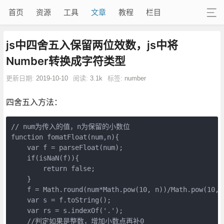
首页
资源
工具
文章
教程
栏目
js中四舍五入保留两位效数，js中将
Number转换成字符类型
更新日期:
2019-10-10
阅读:
3.1k
标签:
number
四舍五入方法：
// num为传入的值，n为保留的小数位

function fomatFloat(num,n){   

    var f = parseFloat(num);

    if(isNaN(f)){

        return false;

    }   

    f = Math.round(num*Math.pow(10, n))/Math.pow(10, 
    var s = f.toString();

    var rs = s.indexOf('.');

    //判定如果是整数，增加小数点再补0
