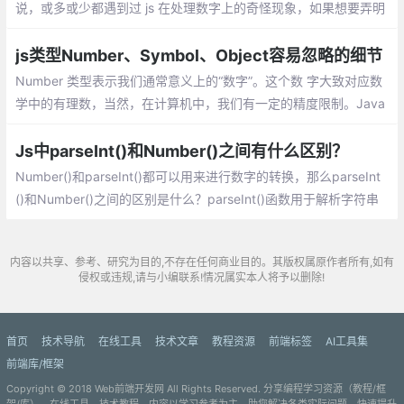
说，或多或少都遇到过 js 在处理数字上的奇怪现象，如果想要弄明
白为什么会出现这些奇怪现象，首先要弄清楚 JavaScript 是怎样
编码数字的。
js类型Number、Symbol、Object容易忽略的细节
Number 类型表示我们通常意义上的“数字”。这个数 字大致对应数
学中的有理数，当然，在计算机中，我们有一定的精度限制。Java
Script 中的 Number 类型有 18437736874454810627(即 2^64-
2^53+3) 个值。
Js中parseInt()和Number()之间有什么区别？
Number()和parseInt()都可以用来进行数字的转换，那么parseInt
()和Number()之间的区别是什么？parseInt()函数用于解析字符串
并将其转换为指定基数的整数。它需要两个参数，要解析的字符串
和要使用的基数。基数是一个介于2和36之间的整数，表示数字的
内容以共享、参考、研究为目的,不存在任何商业目的。其版权属原作者所有,如有
基数。
侵权或违规,请与小编联系!情况属实本人将予以删除!
首页
技术导航
在线工具
技术文章
教程资源
前端标签
AI工具集
前端库/框架