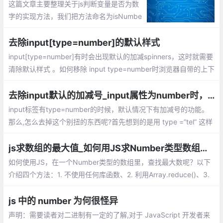
这篇文章主要整理关于js判断变量是否为数
字的实现方法，我们把方法命名为isNumbe
r，也就是说：对于整数，浮点数返回true，
对于NaN或可转成NaN的值返回false。
去除input[type=number]的默认样式
input[type=number]有时会出现默认的加减spinners，这时就需要
清除默认样式 。如何移除 input type=number时浏览器自带的上下
箭头？以上疑惑怎么解决；很简单，只要css控制即可。
去除input默认的加减号_input属性为number时，如何去掉+、-号？
input标签有type=number的时候，默认情况下有加减号的功能。
那么,怎么去掉这个别扭的东西呢?首先想到的是用 type =”tel” 这样
移动端同样会调出数字输入键盘, 而且也不存在加减按钮，如果只修
改样式应该怎么做呢?
js求数组的最大值_如何用JS求Number类型数组中最大元素？
如何使用JS，在一个Number类型的数组里，查找最大数呢？以下
介绍四个方法：1. 不使用任何库函数、2. 利用Array.reduce()、3.
利用Apply和Math.max()、4. 只用Math.max()
js 中的 number 为何很怪异
声明：需要读者对二进制有一定的了解,对于 JavaScript 开发者来