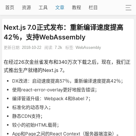
首页
资源
工具
文章
教程
栏目
Next.js 7.0正式发布：重新编译速度提高
42％，支持WebAssembly
更新日期:
2018-10-22
阅读:
7.2k
标签:
WebAssembly
在经过26次金丝雀发布和340万次下载之后，现在，我们正
式推出生产就绪的Next.js 7。
DX改进：启动速度提高57％，重新编译速度提高42％；
使用react-error-overlay更好地报告错误；
编译管道升级：Webpack 4和Babel 7；
标准化的动态导入；
静态CDN支持；
较小的初始HTML载荷；
App和Page之间的React Context（服务器端渲染）。