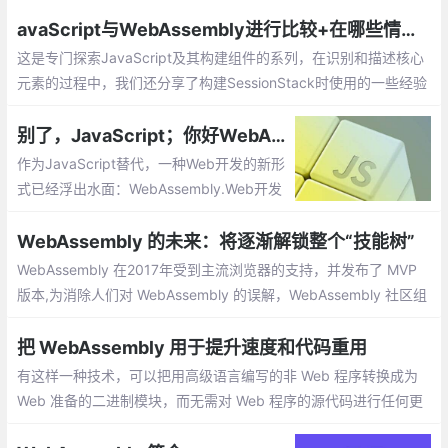
好性能，更小的size，能够更快的加载和执
行。我们无需编写WebAssembly的代码，
avaScript与WebAssembly进行比较+在哪些情况下会优于JavaScript
只需要将其他高级语言编译成WebAssembl
这是专门探索JavaScript及其构建组件的系列，在识别和描述核心
y，这样就能在浏览器中复用大量的其他语
元素的过程中，我们还分享了构建SessionStack时使用的一些经验
言现有的代码。
法则，这是一个轻量级但健壮且高性能的JavaScript应用程序，以
帮助用户实时查看和重现其Web应用程序的缺陷。
别了，JavaScript；你好WebAssembly
作为JavaScript替代，一种Web开发的新形
式已经浮出水面：WebAssembly.Web开发
与JavaScript开发向来是同义词。就是说，
直到现在。但一种新的Web开发形式已然出
WebAssembly 的未来：将逐渐解锁整个“技能树”
现，声言会取代JavaScript
WebAssembly 在2017年受到主流浏览器的支持，并发布了 MVP
版本,为消除人们对 WebAssembly 的误解，WebAssembly 社区组
以 RPG 游戏中人物养成的“技能树”形式，对 WebAssembly 的未来
发展路径做了非常详细的解释。
把 WebAssembly 用于提升速度和代码重用
有这样一种技术，可以把用高级语言编写的非 Web 程序转换成为
Web 准备的二进制模块，而无需对 Web 程序的源代码进行任何更
改即可完成这种转换。浏览器可以有效地下载新翻译的模块并在沙