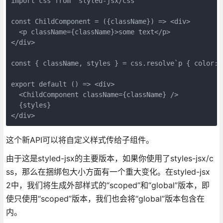
import css from 'styled-jsx/css'

const ChildComponent = ({className}) => <div>

  <p className={className}>some text</p>

</div>

const { className, styles } = css.resolve`p { color: b
export default () => <div>

  <ChildComponent className={className} />

  {styles}

</div>
这个新API可以将自定义样式传给子组件。
由于这是styled-jsx的主要版本，如果你使用了styles-jsx/c
ss，那么在捆绑包大小方面有一个重大变化。在styled-jsx
2中，我们将生成外部样式的“scoped”和“global”版本，即
使只使用“scoped”版本，我们也会将“global”版本包含在
内。