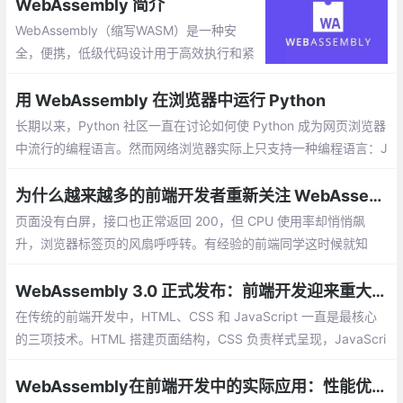
箱中执行。执行的 Web 模块可以与其他 Web 技术无缝地交互
WebAssembly 简介
WebAssembly（缩写WASM）是一种安
全，便携，低级代码设计用于高效执行和紧
凑表示的格式。它的主要目标是使Web上的
高性能应用，不需要针对网络的特定假设或
用 WebAssembly 在浏览器中运行 Python
提供特定的定制化的网络功能
长期以来，Python 社区一直在讨论如何使 Python 成为网页浏览器
中流行的编程语言。然而网络浏览器实际上只支持一种编程语言：J
avaScript。随着网络技术的发展
为什么越来越多的前端开发者重新关注 WebAssembly
页面没有白屏，接口也正常返回 200，但 CPU 使用率却悄悄飙
升，浏览器标签页的风扇呼呼转。有经验的前端同学这时候就知
道，这个问题大概率不是“再加一层虚拟列表”能解决的了。
WebAssembly 3.0 正式发布：前端开发迎来重大升级
在传统的前端开发中，HTML、CSS 和 JavaScript 一直是最核心
的三项技术。HTML 搭建页面结构，CSS 负责样式呈现，JavaScri
pt 处理交互与逻辑。而现在，一种名为 WebAssembly（常简写为
Wasm）的技术正在成为前端领域的“第四语言”
WebAssembly在前端开发中的实际应用：性能优化和加密算法