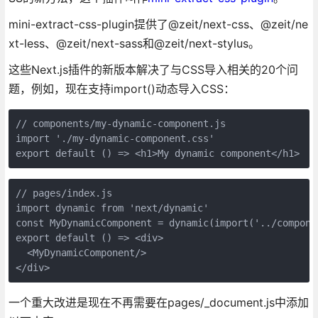
mini-extract-css-plugin提供了@zeit/next-css、@zeit/ne
xt-less、@zeit/next-sass和@zeit/next-stylus。
这些Next.js插件的新版本解决了与CSS导入相关的20个问
题，例如，现在支持import()动态导入CSS：
// components/my-dynamic-component.js
import './my-dynamic-component.css'

export default () => <h1>My dynamic component</h1>
// pages/index.js
import dynamic from 'next/dynamic'

const MyDynamicComponent = dynamic(import('../compone
export default () => <div>

  <MyDynamicComponent/>

</div>
一个重大改进是现在不再需要在pages/_document.js中添加