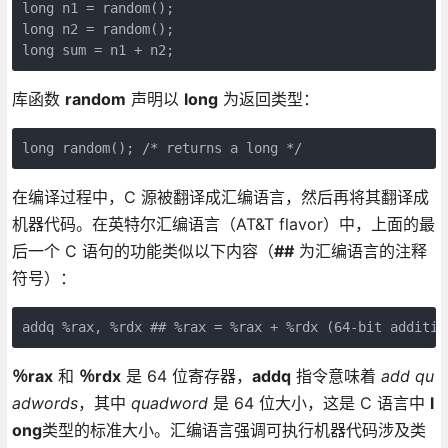
long n1 = random();

long n2 = random();

long sum = n1 + n2;
库函数
random
声明以
long
为返回类型：
long random(); /* returns a long */
在编译过程中，C 源被翻译成汇编语言，然后再将其翻译成
机器代码。在英特尔汇编语言（AT&T flavor）中，上面的最
后一个 C 语句的功能类似以下内容（
##
为汇编语言的注释
符号）：
addq %rax, %rdx ## %rax = %rax + %rdx (64-bit additio
％rax
和
％rdx
是 64 位寄存器，
addq
指令意味着
add qu
adwords
，其中
quadword
是 64 位大小，这是 C 语言中
l
ong
类型的标准大小。汇编语言强调可执行机器代码涉及类