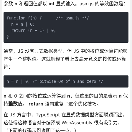
参数
n
和返回值都以
int
显式输入。asm.js 的等效函数是：
function f(n) {      /** asm.js **/

  n = n | 0;

  return (n + 1) | 0;

}
通常，JS 没有显式数据类型，但 JS 中的按位或运算符能够
产生一个整数值。这就解释了看上去毫无意义的按位或运算
符：
n = n | 0; /* bitwise-OR of n and zero */
n
和 0 之间的按位或运算得到
n
，但这里的目的是表示
n
保
持
整数
值。
return
语句重复了这个优化技巧。
在 JS 方言中，TypeScript 在显式数据类型方面脱颖而出，
这使得这种语言对于编译成 WebAssembly 很有吸引力。
（下面的代码示例说明了这一点。）