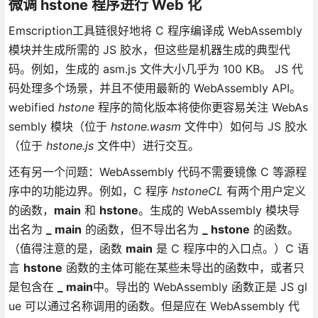
微调 hstone 程序进行 Web 化
Emscription工具链很好地将 C 程序编译成 WebAssembly
模块并生成所需的 JS 胶水，但这些是机器生成的典型代
码。例如，生成的 asm.js 文件大小几乎为 100 KB。 JS 代
码处理多个场景，并且不使用最新的 WebAssembly API。
webified
hstone
程序的简化版本将使你更容易关注 WebAs
sembly 模块（位于
hstone.wasm
文件中）如何与 JS 胶水
（位于
hstone.js
文件中）进行交互。
还有另一个问题：WebAssembly 代码不需要镜像 C 等源程
序中的功能边界。例如，C 程序
hstoneCL
有两个用户定义
的函数，
main
和
hstone
。生成的 WebAssembly 模块导
出名为
_ main
的函数，但不导出名为
_ hstone
的函数。
（值得注意的是，函数
main
是 C 程序中的入口点。）C 语
言
hstone
函数的主体可能在某些未导出的函数中，或者只
是包含在
_ main
中。导出的 WebAssembly 函数正是 JS gl
ue 可以通过名称调用的函数。但是应在 WebAssembly 代