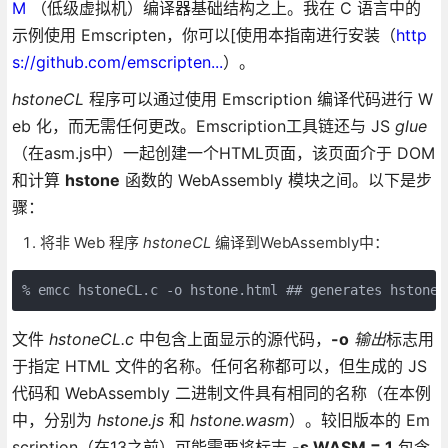
M
（低级虚拟机）编译器基础结构之上。我在 C 语言中的
示例使用 Emscripten，你可以[使用本指南进行安装（
http
s://github.com/emscripten...
）。
hstoneCL
程序可以通过使用 Emscription 编译代码进行 W
eb 化，而无需任何更改。Emscription工具链还与 JS
glue
（在asm.js中）一起创建一个HTML页面，该页面介于 DOM
和计算
hstone
函数的 WebAssembly 模块之间。以下是步
骤：
将非 Web 程序
hstoneCL
编译到WebAssembly中：
% emcc hstoneCL.c -o hstone.html ## generates hstone.
文件
hstoneCL.c
中包含上面显示的源代码，
-o
输出
标志用
于指定 HTML 文件的名称。任何名称都可以，但生成的 JS
代码和 WebAssembly 二进制文件具有相同的名称（在本例
中，分别为
hstone.js
和
hstone.wasm
）。较旧版本的 Em
scription（在13之前）可能需要将标志
-s WASM = 1
包含