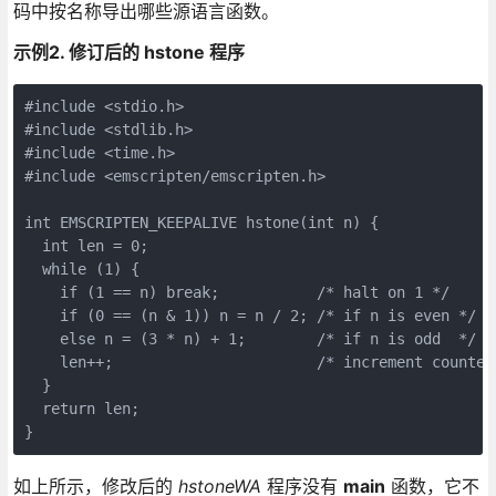
码中按名称导出哪些源语言函数。
示例2. 修订后的 hstone 程序
#include <stdio.h>

#include <stdlib.h>

#include <time.h>

#include <emscripten/emscripten.h>

int EMSCRIPTEN_KEEPALIVE hstone(int n) {

  int len = 0;

  while (1) {

    if (1 == n) break;           /* halt on 1 */

    if (0 == (n & 1)) n = n / 2; /* if n is even */

    else n = (3 * n) + 1;        /* if n is odd  */

    len++;                       /* increment counter 
  }

  return len;

}
如上所示，修改后的
hstoneWA
程序没有
main
函数，它不