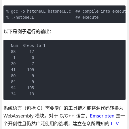
% gcc -o hstoneCL hstoneCL.c  ## compile into executab
% ./hstoneCL                  ## execute
以下是例子运行的输出：
  Num  Steps to 1

  88      17

   1       0

  20       7

  41     109

  80       9

  84       9

  94     105

  34      13
系统语言（包括 C）需要专门的工具链才能将源代码转换为
WebAssembly 模块。对于 C/C++ 语言，
Emscripten
是一
个开创性且仍然广泛使用的选项，建立在众所周知的
LLV