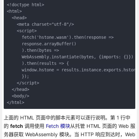
<!doctype html>

<html>

  <head>

    <meta charset="utf-8"/>

    <script>

      fetch('hstone.wasm').then(response =>           
      response.arrayBuffer()                          
      ).then(bytes =>                                 
      WebAssembly.instantiate(bytes, {imports: {}})   
      ).then(results => {                             
      window.hstone = results.instance.exports.hstone;
      });

    </script>

  </head>

  <body/>

</html>
上面的 HTML 页面中的脚本元素可以逐行说明。第 1 行中
的
fetch
调用使用
Fetch 模块
从托管 HTML 页面的 Web 服
务器获取 WebAssembly 模块。当 HTTP 响应到达时，Web