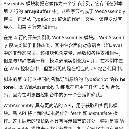
Assembly 模块将把它做作为一个字节序列，它存储在脚本
第 2 行的
arrayBuffer
中。这些字节构成了 WebAssembly
模块，它是从 TypeScript 编译的代码。文件。该模块没有
导入，如第 4 行末尾所示。
在第 4 行的开头实例化 WebAssembly 模块。 WebAssemb
ly 模块类似于非静态类，其中包含面向对象语言（如Java）
中的非静态成员。该模块包含变量、函数和各种支持组件；
但是与非静态类一样，模块必须实例化为可用，在本例中是
在 Web 控制台中，但更常见的是在相应的 JS 粘合代码中。
脚本的第 6 行以相同的名称导出原始的 TypeScript 函数
hs
tone
。此 WebAssembly 功能现在可用于任何 JS 粘合代
码，因为在浏览器控制台中的另一个会话将确认。
WebAssembly 具有更简洁的 API，用于获取和实例化模
块。新 API 将上面的脚本简化为
fetch
和
instantiate
操
作。这里展示的较长版本具有展示细节的好处，特别是将 W
ebAssembly 模块表示为字节数组，将其实例化为具有导出