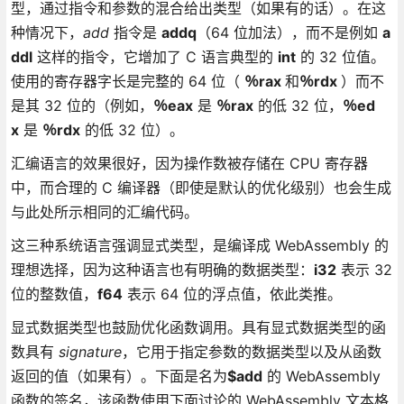
型，通过指令和参数的混合给出类型（如果有的话）。在这
种情况下，
add
指令是
addq
（64 位加法），而不是例如
a
ddl
这样的指令，它增加了 C 语言典型的
int
的 32 位值。
使用的寄存器字长是完整的 64 位（
％rax
和
％rdx
）而不
是其 32 位的（例如，
％eax
是
％rax
的低 32 位，
％ed
x
是
％rdx
的低 32 位）。
汇编语言的效果很好，因为操作数被存储在 CPU 寄存器
中，而合理的 C 编译器（即使是默认的优化级别）也会生成
与此处所示相同的汇编代码。
这三种系统语言强调显式类型，是编译成 WebAssembly 的
理想选择，因为这种语言也有明确的数据类型：
i32
表示 32
位的整数值，
f64
表示 64 位的浮点值，依此类推。
显式数据类型也鼓励优化函数调用。具有显式数据类型的函
数具有
signature
，它用于指定参数的数据类型以及从函数
返回的值（如果有）。下面是名为
$add
的 WebAssembly
函数的签名，该函数使用下面讨论的 WebAssembly 文本格