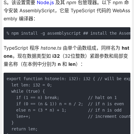
S。该设置需要
Node.js
及其
npm
包管理器。以下 npm 命
令安装 AssemblyScript，它是 TypeScript 代码的 WebAss
embly 编译器：
% npm install -g assemblyscript ## install the Assemb
TypeScript 程序
hstone.ts
由单个函数组成，同样名为
hst
one
。现在数据类型如
i32
（32位整数）紧跟参数和局部变
量名称（在本例中分别为
n
和
len
）：
export function hstone(n: i32): i32 { // will be expor
  let len: i32 = 0;

  while (true) {

    if (1 == n) break;            // halt on 1

    if (0 == (n & 1)) n = n / 2;  // if n is even

    else n = (3 * n) + 1;         // if n is odd

    len++;                        // increment counter
  }

  return len;
