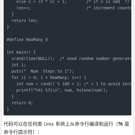
    else n = (3 * n) + 1;        /* if n is odd  */

    len++;                       /* increment counter 
  }

  return len;

}

#define HowMany 8

int main() {

  srand(time(NULL));  /* seed random number generator 
  int i;

  puts("  Num  Steps to 1");

  for (i = 0; i < HowMany; i++) {

    int num = rand() % 100 + 1; /* + 1 to avoid zero *
    printf("%4i %7i\n", num, hstone(num));

  }

  return 0;

}
代码可以在任何类 Unix 系统上从命令行编译和运行（
％
是
命令行提示符）：