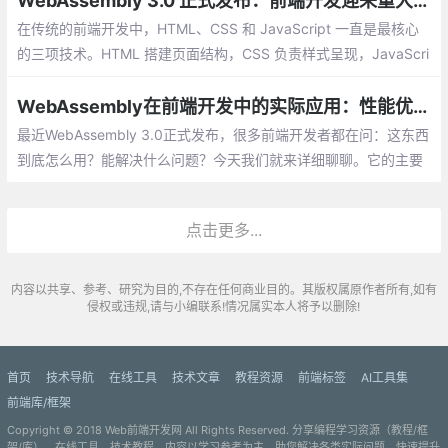
WebAssembly 3.0 正式发布：前端开发迎来重大升级
在传统的前端开发中，HTML、CSS 和 JavaScript 一直是最核心
的三项技术。HTML 搭建页面结构，CSS 负责样式呈现，JavaScri
pt 处理交互与逻辑。而现在，一种名为 WebAssembly（常简写为
Wasm）的技术正在成为前端领域的“第四语言”
WebAssembly在前端开发中的实际应用：性能优化和加密算法
最近WebAssembly 3.0正式发布，很多前端开发者都在问：这东西
到底怎么用？能解决什么问题？今天我们就来详细聊聊。它的主要
特点是运行速度快，接近原生代码的执行效率。
点击更多...
内容以共享、参考、研究为目的,不存在任何商业目的。其版权属原作者所有,如有
侵权或违规,请与小编联系!情况属实本人将予以删除!
首页
技术导航
在线工具
技术文章
教程资源
前端标签
AI工具集
前端库/框架