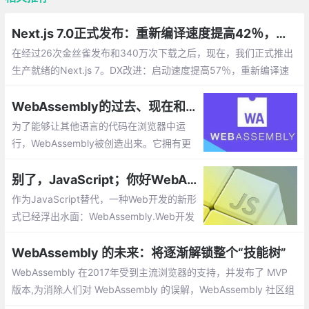
Next.js 7.0正式发布：重新编译速度提高42％，支持WebAssembly
在经过26次金丝雀发布和340万次下载之后，现在，我们正式推出
生产就绪的Next.js 7。DX改进：启动速度提高57％，重新编译速
度提高42％；使用react-error-overlay更好地报告错误；编译管道
升级：Webpack 4和Babel 7；标准化的动态导入；静态CDN支
WebAssembly的过去、现在和未来
持；
为了能够让其他语言的代码在浏览器中运
行，WebAssembly被创造出来。它拥有更
好性能，更小的size，能够更快的加载和执
行。我们无需编写WebAssembly的代码，
别了，JavaScript；你好WebAssembly
只需要将其他高级语言编译成WebAssembl
作为JavaScript替代，一种Web开发的新形
y，这样就能在浏览器中复用大量的其他语
式已经浮出水面：WebAssembly.Web开发
言现有的代码。
与JavaScript开发向来是同义词。就是说，
直到现在。但一种新的Web开发形式已然出
WebAssembly 的未来：将逐渐解锁整个“技能树”
现，声言会取代JavaScript
WebAssembly 在2017年受到主流浏览器的支持，并发布了 MVP
版本,为消除人们对 WebAssembly 的误解，WebAssembly 社区组
以 RPG 游戏中人物养成的“技能树”形式，对 WebAssembly 的未来