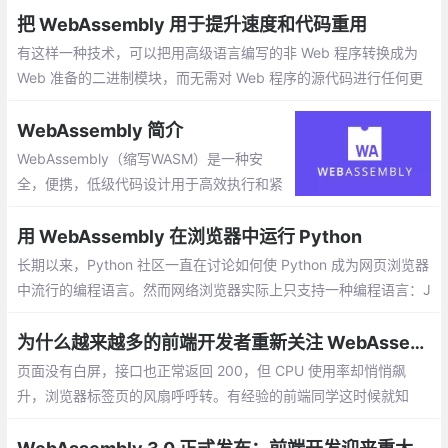
发展路径做了非常详细的解释。
把 WebAssembly 用于提升速度和代码重用
有这样一种技术，可以把用高级语言编写的非 Web 程序转换成为
Web 准备的二进制模块，而无需对 Web 程序的源代码进行任何更
改即可完成这种转换。浏览器可以有效地下载新翻译的模块并在沙
箱中执行。执行的 Web 模块可以与其他 Web 技术无缝地交互
WebAssembly 简介
WebAssembly（缩写WASM）是一种安
全，便携，低级代码设计用于高效执行和紧
凑表示的格式。它的主要目标是使Web上的
高性能应用，不需要针对网络的特定假设或
用 WebAssembly 在浏览器中运行 Python
提供特定的定制化的网络功能
长期以来，Python 社区一直在讨论如何使 Python 成为网页浏览器
中流行的编程语言。然而网络浏览器实际上只支持一种编程语言：J
avaScript。随着网络技术的发展
为什么越来越多的前端开发者重新关注 WebAssembly
页面没有白屏，接口也正常返回 200，但 CPU 使用率却悄悄飙
升，浏览器标签页的风扇呼呼转。有经验的前端同学这时候就知
道，这个问题大概率不是“再加一层虚拟列表”能解决的了。