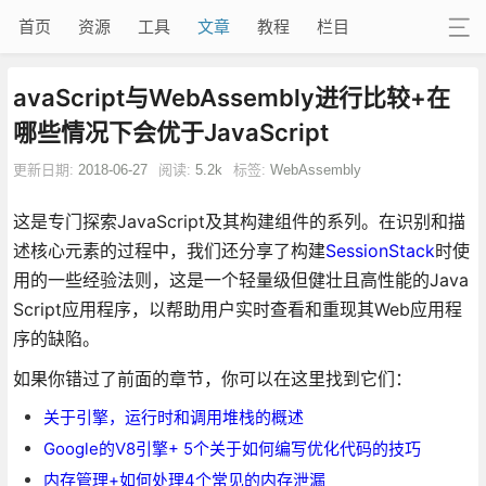
首页
资源
工具
文章
教程
栏目
avaScript与WebAssembly进行比较+在
哪些情况下会优于JavaScript
更新日期:
2018-06-27
阅读:
5.2k
标签:
WebAssembly
这是专门探索JavaScript及其构建组件的系列。在识别和描
述核心元素的过程中，我们还分享了构建
SessionStack
时使
用的一些经验法则，这是一个轻量级但健壮且高性能的Java
Script应用程序，以帮助用户实时查看和重现其Web应用程
序的缺陷。
如果你错过了前面的章节，你可以在这里找到它们：
关于引擎，运行时和调用堆栈的概述
Google的V8引擎+ 5个关于如何编写优化代码的技巧
内存管理+如何处理4个常见的内存泄漏