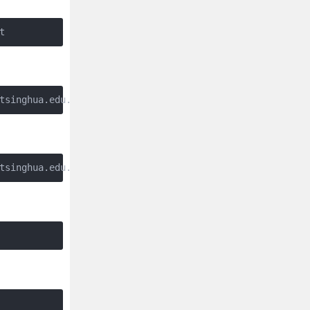
t
tsinghua.edu.cn/git/homebrew/homebrew-core.git
tsinghua.edu.cn/git/homebrew/homebrew-cask.git