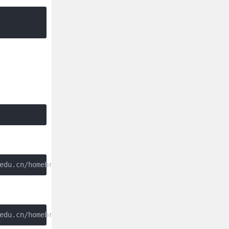
edu.cn/homebrew-core.git
edu.cn/homebrew-cask.git