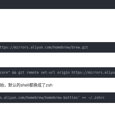
ttps://mirrors.aliyun.com/homebrew/brew.git
core" && git remote set-url origin https://mirrors.aliyu
统开始，默认的shell都换成了zsh
s.aliyun.com/homebrew/homebrew-bottles' >> ~/.zshrc