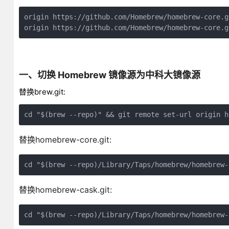
origin https://github.com/Homebrew/homebrew-core.g
origin https://github.com/Homebrew/homebrew-core.g
一、切换 Homebrew 镜像源为中科大镜像源
替换brew.git:
cd "$(brew --repo)" && git remote set-url origin h
替换homebrew-core.git:
cd "$(brew --repo)/Library/Taps/homebrew/homebrew-
替换homebrew-cask.git:
cd "$(brew --repo)/Library/Taps/homebrew/homebrew-