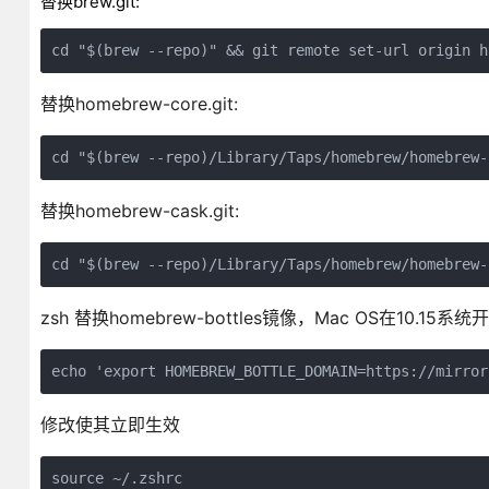
替换brew.git:
cd "$(brew --repo)" && git remote set-url origin h
替换homebrew-core.git:
cd "$(brew --repo)/Library/Taps/homebrew/homebrew-
替换homebrew-cask.git:
cd "$(brew --repo)/Library/Taps/homebrew/homebrew-
zsh 替换homebrew-bottles镜像，Mac OS在10.15系
echo 'export HOMEBREW_BOTTLE_DOMAIN=https://mirror
修改使其立即生效
source ~/.zshrc