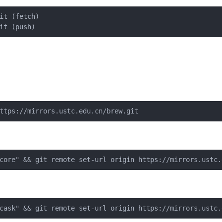
it (fetch)
it (push)
ttps://mirrors.ustc.edu.cn/brew.git
core" && git remote set-url origin https://mirrors.ustc.
cask" && git remote set-url origin https://mirrors.ustc.