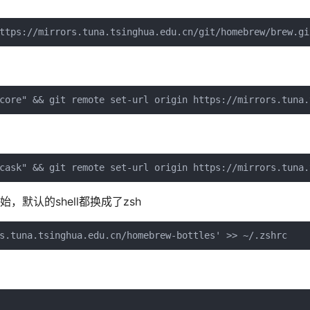
ttps://mirrors.tuna.tsinghua.edu.cn/git/homebrew/brew.gi
core" && git remote set-url origin https://mirrors.tuna.
cask" && git remote set-url origin https://mirrors.tuna.
统开始，默认的shell都换成了zsh
s.tuna.tsinghua.edu.cn/homebrew-bottles' >> ~/.zshrc