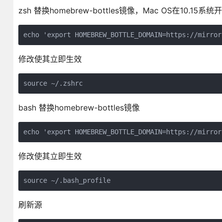
zsh 替换homebrew-bottles镜像，Mac OS在10.15系
echo 'export HOMEBREW_BOTTLE_DOMAIN=https://mirror
修改使其立即生效
source ~/.zshrc
bash 替换homebrew-bottles镜像
echo 'export HOMEBREW_BOTTLE_DOMAIN=https://mirror
修改使其立即生效
source ~/.bash_profile
刷新源