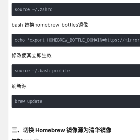
source ~/.zshrc
bash 替换homebrew-bottles镜像
echo 'export HOMEBREW_BOTTLE_DOMAIN=https://mirror
修改使其立即生效
source ~/.bash_profile
刷新源
brew update
三、切换 Homebrew 镜像源为清华镜像