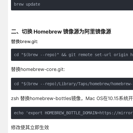
brew update
二、切换 Homebrew 镜像源为阿里镜像源
替换brew.git:
cd "$(brew --repo)" && git remote set-url origin h
替换homebrew-core.git:
cd "$(brew --repo)/Library/Taps/homebrew/homebrew-
zsh 替换homebrew-bottles镜像，Mac OS在10.15系
echo 'export HOMEBREW_BOTTLE_DOMAIN=https://mirror
修改使其立即生效