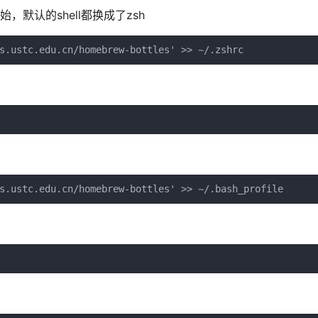
统开始，默认的shell都换成了zsh
s.ustc.edu.cn/homebrew-bottles' >> ~/.zshrc
s.ustc.edu.cn/homebrew-bottles' >> ~/.bash_profile