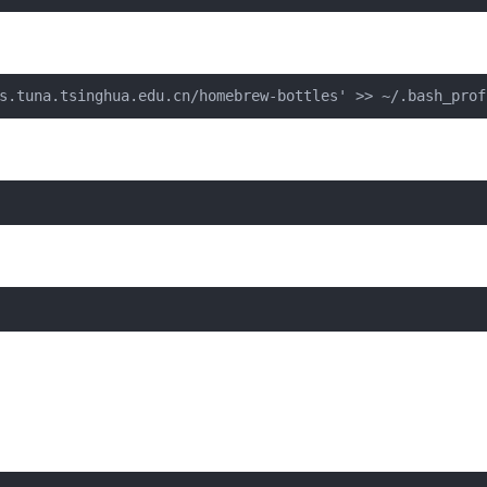
s.tuna.tsinghua.edu.cn/homebrew-bottles' >> ~/.bash_prof