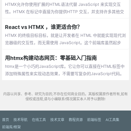
HTMX允许你使用扩展的HTML语法代替 JavaScript 来实现交互
性。HTMX 在标记中直接为你提供HTTP 交互，并支持许多其他交
互需求，无需求助于 JavaScript。这是一个有趣的想法
React vs HTMX ，谁更适合你？
HTMX 的终极目标目标，就是让开发者在 HTML 中就能实现现代浏
览器级的交互性，而无需使用 JavaScript。这个前端库虽然起步
晚，首次亮相是在 2020 年底，但却迅速吸引了开发者社区的眼
球。
用htmx构建动态网页：零基础入门指南
htmx是一个小巧的JavaScript库。它让你可以直接在HTML标签中
添加特殊属性来实现动态效果，不需要写复杂的JavaScript代码。
这个库只有大约14KB大小，不需要其他依赖。
内容以共享、参考、研究为目的,不存在任何商业目的。其版权属原作者所有,如有
侵权或违规,请与小编联系!情况属实本人将予以删除!
首页
技术导航
在线工具
技术文章
教程资源
前端标签
AI工具集
前端库/框架