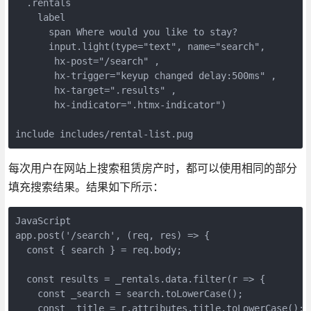
  .rentals

    label

      span Where would you like to stay?

      input.light(type="text", name="search",

       hx-post="/search" ,

       hx-trigger="keyup changed delay:500ms" ,

       hx-target=".results" ,

       hx-indicator=".htmx-indicator")

include includes/rental-list.pug
每次用户在网站上搜索租赁房产时，都可以使用相同的部分
填充搜索结果。结果如下所示：
JavaScript 

app.post('/search', (req, res) => {

  const { search } = req.body;

  const results = _rentals.data.filter(r => {

    const _search = search.toLowerCase();

    const _title = r.attributes.title.toLowerCase();
