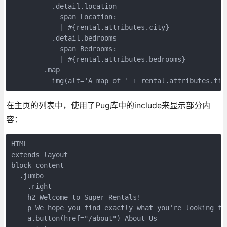
          .detail.location

            span Location:

            | #{rental.attributes.city}

          .detail.bedrooms

            span Bedrooms:

            | #{rental.attributes.bedrooms}

        .map

          img(alt='A map of ' + rental.attributes.tit
在主页的列表中，使用了Pug库中的include来显示部分内
容：
HTML 

extends layout

block content

  .jumbo

    .right

    h2 Welcome to Super Rentals!

    p We hope you find exactly what you're looking for
    a.button(href="/about") About Us
