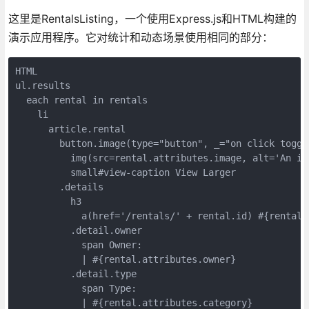
这里是RentalsListing，一个使用Express.js和HTML构建的
演示应用程序。它对统计和动态场景使用相同的部分：
HTML 

ul.results

  each rental in rentals

    li

      article.rental

        button.image(type="button", _="on click toggl
          img(src=rental.attributes.image, alt='An im
          small#view-caption View Larger

        .details

          h3

            a(href='/rentals/' + rental.id) #{rental.a
          .detail.owner

            span Owner:

            | #{rental.attributes.owner}

          .detail.type

            span Type:

            | #{rental.attributes.category}
