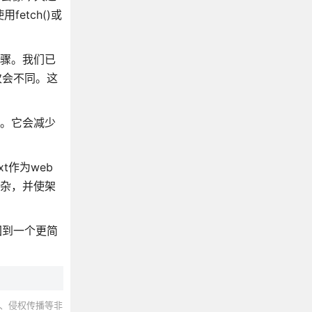
etch()或
步骤。我们已
次会不同。这
的。它会减少
t作为web
复杂，并使架
回到一个更简
、侵权传播等非