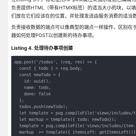
负责提供HTML（带有HTMX标签）的适当大小的块，以
们放在它们应该在的位置，并处理发送由服务消费的适当
负责接收数据的端点可以像典型的端点一样操作，区别在于响应应
器如何处理POST以创建新的待办事项。
Listing 4. 处理待办事项创建
app.post('/todos', (req, res) => {
  const { todo } = req.body;
  const newTodo = { 
    id: uuid(),
    name: todo, 
    done: false 
  };
  todos.push(newTodo);
  let template = pug.compileFile('views/includes/t
  let markup = template({ todo: newTodo});
  template = pug.compileFile('views/includes/item-
  markup  += template({ itemsLeft: getItemsLeft()}