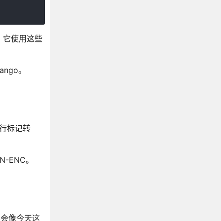
后，它使用这些
ango。
进行标记转
-ENC。
不会像今天这