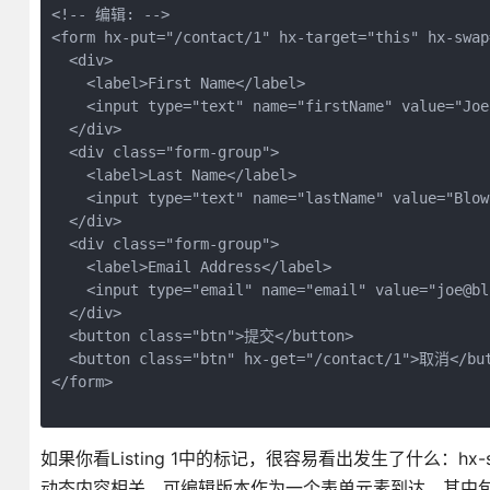
<!-- 编辑: -->
<form hx-put="/contact/1" hx-target="this" hx-swap
  <div>
    <label>First Name</label>
    <input type="text" name="firstName" value="Joe
  </div>
  <div class="form-group">
    <label>Last Name</label>
    <input type="text" name="lastName" value="Blow
  </div>
  <div class="form-group">
    <label>Email Address</label>
    <input type="email" name="email" value="joe@bl
  </div>
  <button class="btn">提交</button>
  <button class="btn" hx-get="/contact/1">取消</bu
</form>
如果你看Listing 1中的标记，很容易看出发生了什么：hx-
动态内容相关。可编辑版本作为一个表单元素到达，其中包含x