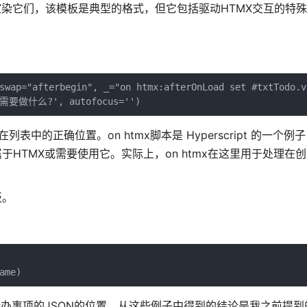
染它们，该模板是典型的格式，但它包括驱动HTMX交互的特殊h
swap="afterbegin", _="on htmx:afterOnLoad set #txtTodo.v
r='需要做什么?', autofocus='')
在列表中的正确位置。on htmx脚本是 Hyperscript 的一个
HTMX或需要使用它。实际上，on htmx在这里用于处理在
板。
ame)
送已编辑待办事项的JSON的位置。从这些例子中得到的结论是我之前提