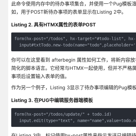
此命令使用内存中的待办事项集合，并使用一个Pug模板渲
如，用于POST新待办事项的表单显示在Listing 2中。
Listing 2. 具有HTMX属性的表单POST
form(hx-post="/todos", hx-target="#todo-list", hx-
  input#txtTodo.new-todo(name="todo",placeholde
你可以在这里看到 afterbegin 属性如何工作，将新内容放
简化的脚本语言。它经常与HTMX一起使用，但并不严格属于
事项后设置输入表单的值。
作为另一个例子，Listing 3显示了待办事项编辑的Pug模
Listing 3. 在PUG中编辑服务器端模板
form(hx-post="/todos/update/" + todo.id)
  input.edit(type="text", name="name",value=todo.n
在Listing 3中，标记使用hx-post属性来指示发