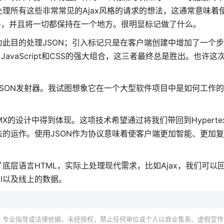
有这些非常常见的Ajax风格的请求的想法，这通常意味着使用f
净，并且将一切都保持在一个地方。很明显标记做了什么。
此目的处理JSON；引入标记只是在客户端创建中增加了一个
avaScript和CSS的强大组合，这三者最终总是胜出。也许这
SON发射器。我试图想象它在一个大型软件项目中是如何工作
X的设计中得到体现。这项技术希望通过将我们带回到Hypertex
的运作。使用JSON作为协议意味着使客户端更加智能、更加
层语言HTML，实际上处理现代需求，比如Ajax，我们可以
I以及线上的数据。
、专业指导或法律依据。未经授权，禁止任何单位或个人以商业售卖、虚假宣传