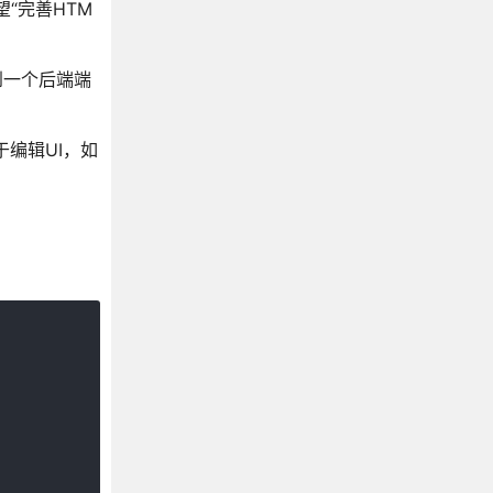
望“完善HTM
到一个后端端
于编辑UI，如