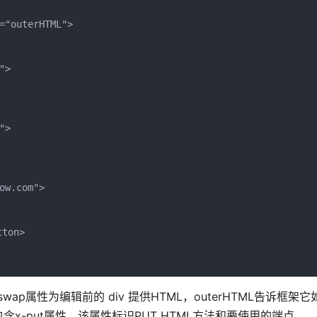
="outerHTML">
">
">
ow.com">
tton>
swap属性为编辑前的 div 提供HTML，outerHTML告诉框架
-put属性，该属性标识PUT HTML方法和要使用的端点。