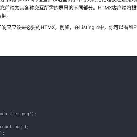
填充前端为其各种交互所需的屏幕的不同部分。HTMX客户端将
数据。
该是必要的HTMX。例如，在Listing 4中，你可以看到Exp
odo-item.pug');
count.pug');
);