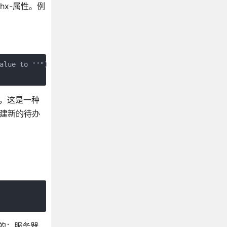
x-属性。例
alue to ''")
例子，这是一种
创建新的待办
到的：服务器